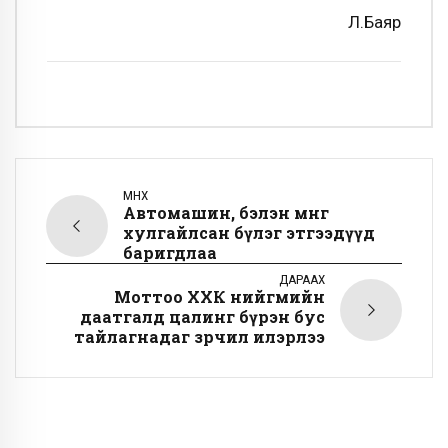
Л.Баяр
ӨМНӨХ
Автомашин, бэлэн мөнгө
хулгайлсан бүлэг этгээдүүд
баригдлаа
ДАРААХ
Моттоо ХХК нийгмийн
даатгалд цалинг бүрэн бус
тайлагнадаг зөрчил илэрлээ