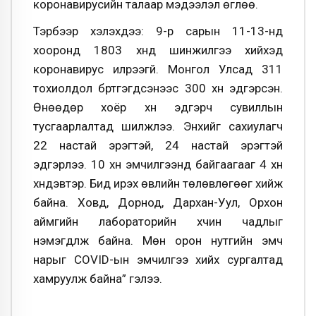
коронавирусийн талаар мэдээлэл өглөө.
Тэрбээр хэлэхдээ: 9-р сарын 11-13-нд
хооронд 1803 хүнд шинжилгээ хийхэд
коронавирус илрээгүй. Монгол Улсад 311
тохиолдол бүртгэгдсэнээс 300 хүн эдгэрсэн.
Өнөөдөр хоёр хүн эдгэрч сувиллын
тусгаарлалтад шилжлээ. Энхийг сахиулагч
22 настай эрэгтэй, 24 настай эрэгтэй
эдгэрлээ. 10 хүн эмчилгээнд байгаагааг 4 хүн
хүндэвтэр. Бид ирэх өвлийн төлөвлөгөөг хийж
байна. Ховд, Дорнод, Дархан-Уул, Орхон
аймгийн лабораторийн хүчин чадлыг
нэмэгдүүлж байна. Мөн орон нутгийн эмч
нарыг COVID-ын эмчилгээ хийх сургалтад
хамруулж байна” гэлээ.