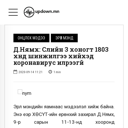
ОНЦЛОХ МЭДЭЭ
ЭРҮҮЛ МЭНД
Д.Нямхүү: Сүүлийн 3 хоногт 1803
хүнд шинжилгээ хийхэд
коронавирус илрээгүй
2020-09-14 11:21
1
min
Эрүүл мэндийн яамнаас мэдээлэл хийж байна.
Энэ үеэр ХӨСҮТ-ийн ерөнхий захирал Д.Нямхүү,
9-р сарын 11-13-нд хооронд