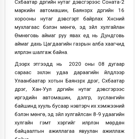
Сүхбаатар дүүргийн нутаг дэвсгэрээс
Соната
-2
маркийн автомашин, Баянзүрх дүүргийн 16
хорооны нутаг дэвсгэрт байрлах Хүнсний
мухлагаас бэлэн мөнгө, эд зүйл хулгайлан
Өмнөговь аймаг
руу
явах үед нь Дундговь
аймаг дахь Цагдаагийн газрын алба хаагчид
илрүүлэн шалгаж байна.
Дээрх этгээдүүд нь 2020 оны 08 дугаар
сараас эхлэн удаа дараагийн үйлдлээр
Улаанбаатар хотын Баянзүрх дүүрэг, Сүхбаатар
дүүрэг, Хан-Уул дүүргийн нутаг дэвсгэрээс
иргэдийн автомашин, дэлгүүр, зуслангийн
байшинд хууль бусаар нэвтэрч их хэмжээний
бэлэн мөнгө, эд зүйл хулгайлсан 8-9 удаагийн
хулгайн гэмт хэргийг илрүүлэн мөрдөн
байцаалтын ажиллагаа явуулан ажиллаж