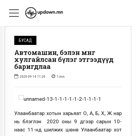
БУСАД
Автомашин, бэлэн мөнгө
хулгайлсан бүлэг этгээдүүд
баригдлаа
2020-09-14 11:20
1
min
Улаанбаатар хотын харьяат О, А, Б, Х, Ж нар
нь бүлэглэн 2020 оны 9 дүгээр сарын 10-
наас
11-
нд
шилжих шөнө Улаанбаатар хот