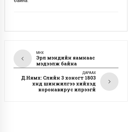
байна.
ӨМНӨХ
Эрүүл мэндийн яамнаас
мэдээлж байна
ДАРААХ
Д.Нямхүү: Сүүлийн 3 хоногт 1803
хүнд шинжилгээ хийхэд
коронавирус илрээгүй