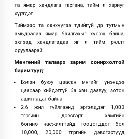
та ямар хандлага гаргана, тийм л хариуг
хүртдэг.
Тиймээс та санхүүгээ төдийгүй өдөр тутмын
амьдралаа ямар байлгахыг хүсэж байна,
эхлээд хандлагадаа яг л тийм өөрчлөлт
оруулаарай.
Мөнгөний талаарх зарим сонирхолтой
баримтууд:
Бэлэн буюу цаасан мөнгийг үнэндээ
цаасаар хийдэггүй ба хөвөн даавуу, зотон
ашигладаг байна.
2.6 жил гүйлгээнд эргэлддэг 1,000
төгрөгийн дэвсгэрт хамгийн
богино насжилттайд тооцогддог бол
10,000, 20,000 төгрөгийн дэвсгэртүүд