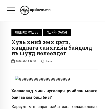
ОНЦЛОХ МЭДЭЭ
ЭДИЙН ЗАСАГ
Хувь хүний эмх цэгц,
хандлага санхүүгийн байдалд
нь шууд нөлөөлдөг
2020-09-14 10:31
1
min
Халаасанд чинь нугаларч үрчийсэн мөнгө
байгаа юм биш биз?
Хариулт мөнгөө яаран хайш яаш халаасалснаа