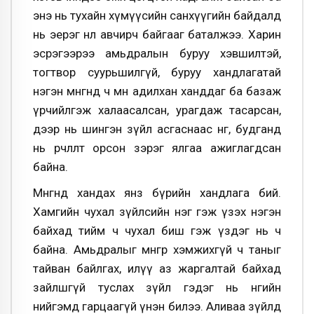
энэ нь тухайн хүмүүсийн санхүүгийн байдалд
нь эерэг нөлөө авчирч байгааг баталжээ. Харин
эсрэгээрээ амьдралын буруу хэвшилтэй,
тогтвор суурьшилгүй, буруу хандлагатай
нэгэн мөнгөнд ч мөн адилхан ханддаг ба базаж
үрчийлгэж халаасалсан, урагдаж тасарсан,
дээр нь шингэн зүйл асгаснаас өнгө, будганд
нь өөрчлөлт орсон зэрэг ялгаа ажиглагдсан
байна.
Мөнгөнд хандах янз бүрийн хандлага бий.
Хамгийн чухал зүйлсийн нэг гэж үзэх нэгэн
байхад тийм ч чухал биш гэж үздэг нь ч
байна. Амьдралыг мөнгөөр хэмжихгүй ч таныг
тайван байлгах, илүү аз жаргалтай байхад
зайлшгүй туслах зүйл гэдэг нь өнөөгийн
нийгэмд гарцаагүй үнэн билээ. Аливаа зүйлд