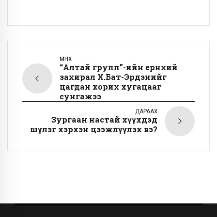
ӨМНӨХ
“Алтай групп”-ийн ерөнхий
захирал Х.Бат-Эрдэнийг
цагдан хорих хугацааг
сунгажээ
ДАРААХ
Зургаан настай хүүхдэд
шүлэг хэрхэн цээжлүүлэх вэ?