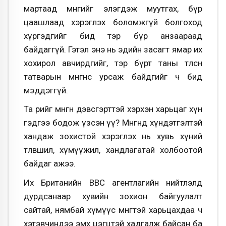
мартаад мөнгийг элэгдэж муутгах, бүр
цаашлаад хэрэглэх боломжгүй болгоход
хүргэдгийг бид тэр бүр анзаараад
байдаггүй. Гэтэл энэ нь эдийн засагт ямар их
хохирол авчирдгийг, тэр бүрт таны төлсөн
татварын мөнгөнөөс урсаж байдгийг ч бид
мэддэггүй.
Та өөрийгөө мөнгөн дэвсгэрттэй хэрхэн харьцаг хүн
гэдгээ бодож үзсэн үү? Мөнгөнд хүндэтгэлтэй
хандаж зохистой хэрэглэх нь хувь хүний
төлөвшил, хүмүүжил, хандлагатай холбоотой
байдаг ажээ.
Их Британийн BBC агентлагийн нийтлэлд
дурдсанаар хувийн зохион байгуулалт
сайтай, нямбай хүмүүс мөнгөтэй харьцахдаа ч
хэтэвчиндээ эмх цэгцтэй хадгалж байсан ба