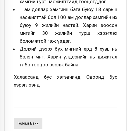
хамгийн урт насжилттайд тооцогддог.
1 ам.доллар хамгийн бага буюу 18 сарын
насжилттай бол 100 ам.доллар хамгийн их
буюу 9 жилийн настай. Харин зоосон
мөнгийг 30 жилийн турш хэрэглэх
боломжтой гэж үздэг.
Дэлхий дээрх бүх мөнгөний ердөө 8 хувь нь
бэлэн мөнгө. Харин үлдсэнийг нь дижитал
төлбөр тооцоо эзэлж байна.
Халаасанд бус хэтэвчинд, Овоонд бус
хэрэглээнд
Голомт Банк