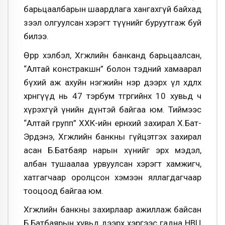
барьцаалбарын шаардлага хангахгүй байхад
зээл олгуулсан хэрэгт түүнийг буруутгаж буй
билээ.
Өөрөөр хэлбэл, Хөгжлийн банканд барьцаалсан,
“Алтай констракшн” болон тэдний хамаарал
бүхий аж ахуйн нэгжийн нэр дээрх үл хөдлөх
хөрөнгүүд нь 47 тэрбум төгрөгийнхөө 10 хувьд ч
хүрэхгүй үнийн дүнтэй байгаа юм. Тиймээс
“Алтай групп” ХХК-ийн ерөнхий захирал Х.Бат-
Эрдэнэ, Хөгжлийн банкны гүйцэтгэх захирал
асан Б.Батбаяр нарын хүнийг эрх мэдэл,
албан тушаалаа урвуулсан хэрэгт хамжигч,
хатгагчаар оролцсон хэмээн яллагдагчаар
тооцоод байгаа юм.
Хөгжлийн банкны захирлаар ажиллаж байсан
Б.Батбаярын хувьд дээрх хэргээс гадна НВЦ