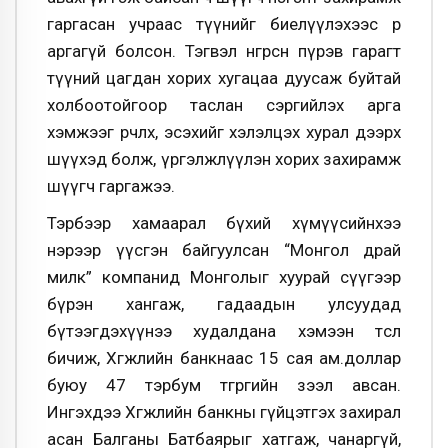
гаргасан учраас түүнийг биелүүлэхээс өөр
аргагүй болсон. Тэгвэл өнгөрсөн пүрэв гарагт
түүний цагдан хорих хугацаа дуусаж буйтай
холбоотойгоор таслан сэргийлэх арга
хэмжээг өөрчлөх, эсэхийг хэлэлцэх хурал дээрх
шүүхэд болж, үргэлжлүүлэн хорих захирамж
шүүгч гаргажээ.
Тэрбээр хамаарал бүхий хүмүүсийнхээ
нэрээр үүсгэн байгуулсан “Монгол драй
милк” компанид Монголыг хуурай сүүгээр
бүрэн хангаж, гадаадын улсуудад
бүтээгдэхүүнээ худалдана хэмээн төсөл
бичиж, Хөгжлийн банкнаас 15 сая ам.доллар
буюу 47 тэрбум төгрөгийн зээл авсан.
Ингэхдээ Хөгжлийн банкны гүйцэтгэх захирал
асан Балганы Батбаярыг хатгаж, чанаргүй,