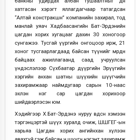
банкны удирдах албан тушаалтныг өдөөн
хатгасан хэрэгт яллагдагчаар татагдсан
“Алтай констракшн” компанийн захирал, тод
манлай уяач Хадбаасангийн Бат-Эрдэнийн
цагдан хорих хугацааг дахин 30 хоногоор
сунгажээ. Тусгай үүргийн онгоцоор ирж, 21
хоног тусгаарлагдаад байсан түүнийг мөрдөн
байцаах ажиллагаанд саад учруулсан
үндэслэлээр Сүхбаатар дүүргийн Эрүүгийн
хэргийн анхан шатны шүүхийн шүүгчийн
захирамжаар наймдугаар сарын 10-наас
эхлэн нэг сар цагдан хорихоор
шийдвэрлэсэн юм.
Хэдийгээр Х.Бат-Эрдэнэ нуруу өвдсөн хэмээн
тэргэнцэртэй шүүх хуралд очиж, ШШГЕГ-ын
харьяа Цагдан хорих ангийнхан хүлээн
авахгүй гэж байсан ч шүүгч нэгэнт захирамж