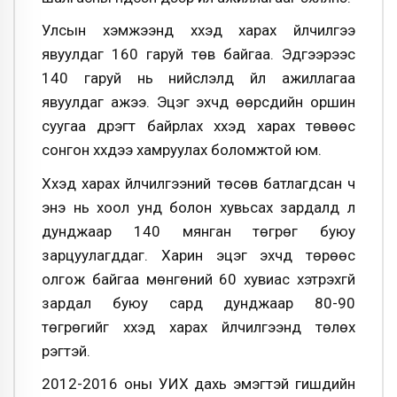
Улсын хэмжээнд хүүхэд харах үйлчилгээ
явуулдаг 160 гаруй төв байгаа. Эдгээрээс
140 гаруй нь нийслэлд үйл ажиллагаа
явуулдаг ажээ. Эцэг эхчүүд өөрсдийн оршин
суугаа дүүрэгт байрлах хүүхэд харах төвөөс
сонгон хүүхдээ хамруулах боломжтой юм.
Хүүхэд харах үйлчилгээний төсөв батлагдсан ч
энэ нь хоол унд болон хувьсах зардалд л
дунджаар 140 мянган төгрөг буюу
зарцуулагддаг. Харин эцэг эхчүүд төрөөс
олгож байгаа мөнгөний 60 хувиас хэтрэхгүй
зардал буюу сард дунджаар 80-90
төгрөгийг хүүхэд харах үйлчилгээнд төлөх
үүрэгтэй.
2012-2016 оны УИХ дахь эмэгтэй гишүүдийн