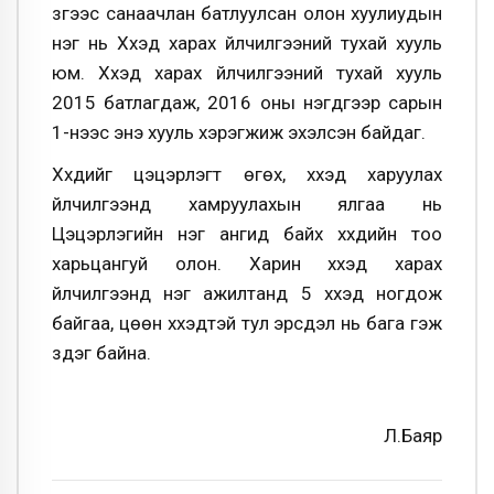
зүгээс санаачлан батлуулсан олон хуулиудын
нэг нь Хүүхэд харах үйлчилгээний тухай хууль
юм. Хүүхэд харах үйлчилгээний тухай хууль
2015 батлагдаж, 2016 оны нэгдүгээр сарын
1-нээс энэ хууль хэрэгжиж эхэлсэн байдаг.
Хүүхдийг цэцэрлэгт өгөх, хүүхэд харуулах
үйлчилгээнд хамруулахын ялгаа нь
Цэцэрлэгийн нэг ангид байх хүүхдийн тоо
харьцангуй олон. Харин хүүхэд харах
үйлчилгээнд нэг ажилтанд 5 хүүхэд ногдож
байгаа, цөөн хүүхэдтэй тул эрсдэл нь бага гэж
үздэг байна.
Л.Баяр