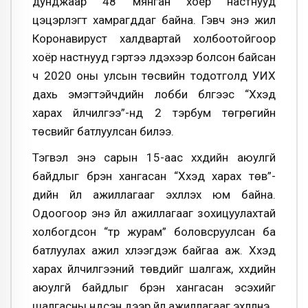
дунджаар 48 мянган хоёр настнууд
цэцэрлэгт хамрагддаг байна. Гэвч энэ жил
Коронавируст халдвартай холбоотойгоор
хоёр настнууд гэртээ үлдэхээр болсон байсан
ч 2020 оны улсын төсвийн тодотголд УИХ
дахь эмэгтэйчүүдийн лобби бүлгээс “Хүүхэд
харах үйлчилгээ”-нд 2 тэрбум төгрөгийн
төсвийг батлуулсан билээ.
Тэгвэл энэ сарын 15-аас хүүхдийн аюулгүй
байдлыг бүрэн хангасан “Хүүхэд харах төв”-
үүдийн үйл ажиллагааг эхлүүлэх юм байна.
Одоогоор энэ үйл ажиллагааг зохицуулахтай
холбогдсон “түр журам” боловсруулсан ба
батлуулах ажил хүлээгдэж байгаа аж. Хүүхэд
харах үйлчилгээний төвүүдийг шалгаж, хүүхдийн
аюулгүй байдлыг бүрэн хангасан эсэхийг
шалгасны үндсэн дээр үйл ажиллагааг эхлүүлнэ.