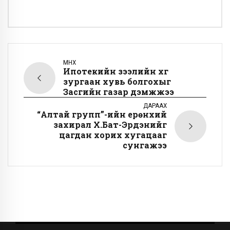
ӨМНӨХ
Ипотекийн зээлийн хүүг
зургаан хувь болгохыг
Засгийн газар дэмжжээ
ДАРААХ
“Алтай групп”-ийн ерөнхий
захирал Х.Бат-Эрдэнийг
цагдан хорих хугацааг
сунгажээ