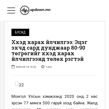
БУСАД
Хүүхэд харах үйлчилгээ: Эцэг
эхчүүд сард дунджаар 80-90
төгрөгийг хүүхэд харах
үйлчилгээнд төлөх үүрэгтэй
2020-09-14 10:25
1
min
Монгол Улсын хэмжээнд 2020 онд 2 нас
хүрсэн 77 мянга 500 гаруй хүүхэд байна. Жилд