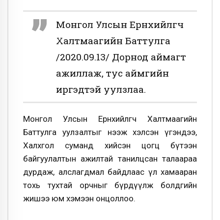
Монгол Улсын Ерөнхийлөгч
Халтмаагийн Баттулга
/2020.09.13/ Дорнод аймагт
ажиллаж, тус аймгийн
иргэдтэй уулзлаа.
Монгол Улсын Ерөнхийлөгч Халтмаагийн
Баттулга уулзалтыг нээж хэлсэн үгэндээ,
Халхгол суманд хийсэн цогц бүтээн
байгуулалтын ажилтай танилцсан талаараа
дурдаж, алслагдмал байдлаас үл хамааран
тохь тухтай орчныг бүрдүүлж болдгийн
жишээ юм хэмээн онцоллоо.