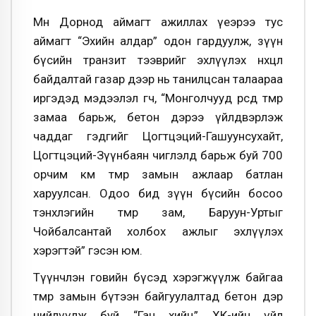
Мөн Дорнод аймагт ажиллах үеэрээ тус
аймагт “Эхийн алдар” одон гардуулж, зүүн
бүсийн транзит тээврийг эхлүүлэх нөхцөл
байдалтай газар дээр нь танилцсан талаараа
иргэдэд мэдээлэл өгч, “Монголчууд өөрсдөө төмөр
замаа барьж, бетон дэрээ үйлдвэрлэж
чаддаг гэдгийг Цогтцэций-Гашуунсухайт,
Цогтцэций-Зүүнбаян чиглэлд барьж буй 700
орчим км төмөр замын ажлаар батлан
харуулсан. Одоо бид зүүн бүсийн босоо
тэнхлэгийн төмөр зам, Баруун-Уртыг
Чойбалсантай холбох ажлыг эхлүүлэх
хэрэгтэй” гэсэн юм.
Түүнчлэн говийн бүсэд хэрэгжүүлж байгаа
төмөр замын бүтээн байгуулалтад бетон дэр
нийлүүлж буй “Ган хийц” ХК-ийн үйл