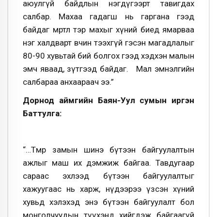
аюулгүй байдлын нэгдүгээрт тавигдах
салбар. Махаа гадагш нь гаргана гээд
байдаг мөртлөө тэр махыг хүний биед ямарваа
нэг халдварт өвчин тээхгүй гэсэн магадлалыг
80-90 хувьтай бий болгох гээд хэдхэн малын
эмч яваад, зүтгээд байдаг. Мал эмнэлгийн
салбараа анхаараач ээ.”
Дорнод аймгийн Баян-Уул сумын иргэн
Баттулга:
“…Төмөр замын шинэ бүтээн байгуулалтын
ажлыг маш их дэмжиж байгаа. Тавдугаар
сараас эхлээд бүтээн байгуулалтыг
хажуугаас нь харж, нүдээрээ үзсэн хүний
хувьд хэлэхэд энэ бүтээн байгуулалт бол
монголчуудын түүхэнд хийгдэж байгаагүй