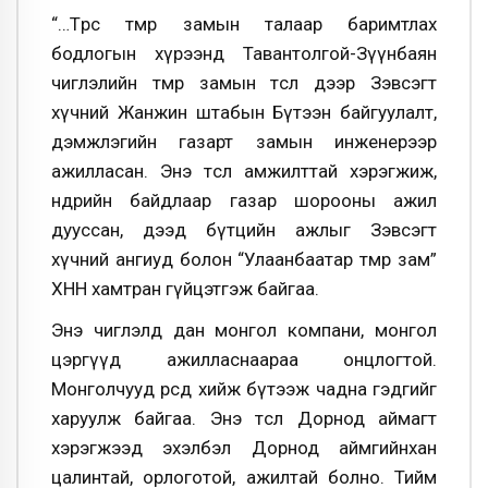
“…Төрөөс төмөр замын талаар баримтлах
бодлогын хүрээнд Тавантолгой-Зүүнбаян
чиглэлийн төмөр замын төсөл дээр Зэвсэгт
хүчний Жанжин штабын Бүтээн байгуулалт,
дэмжлэгийн газарт замын инженерээр
ажилласан. Энэ төсөл амжилттай хэрэгжиж,
өнөөдрийн байдлаар газар шорооны ажил
дууссан, дээд бүтцийн ажлыг Зэвсэгт
хүчний ангиуд болон “Улаанбаатар төмөр зам”
ХНН хамтран гүйцэтгэж байгаа.
Энэ чиглэлд дан монгол компани, монгол
цэргүүд ажилласнаараа онцлогтой.
Монголчууд өөрсдөө хийж бүтээж чадна гэдгийг
харуулж байгаа. Энэ төсөл Дорнод аймагт
хэрэгжээд эхэлбэл Дорнод аймгийнхан
цалинтай, орлоготой, ажилтай болно. Тийм