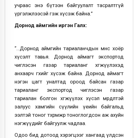
учраас энэ бүтээн байгуулалт тасралтгүй
үргэлжлээсэй гэж хүсэж байна.”
Дорнод аймгийн иргэн Галхүү:
“…Дорнод аймгийн тариаланчдын өмнөөс хоёр
хүсэлт тавья. Дорнод аймагт экспортод
чиглэсэн газар тариаланг хөгжүүлэхэд
анхаарч өгөхийг хүсэж байна. Дорнод аймагт
нэгэн цагт уналтад ороод байсан газар
тариаланг экспортод чиглэсэн газар
тариалан болгон хөгжүүлэх хүсэл мөрөөдөлтэй
залуус хамгийн сүүлийн үеийн байгальд
ээлтэй тоног төхөөрөмжөөр тоноглогдсон аж ахуйн
нэгжүүдийг байгуулж чадлаа.
Одоо бид дотоод хэрэгцээг хангаад үлдсэн