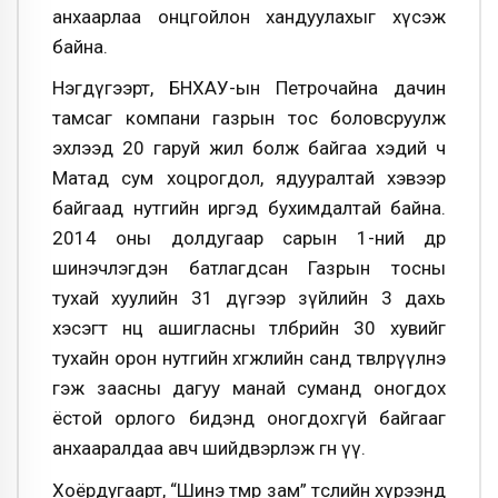
анхаарлаа онцгойлон хандуулахыг хүсэж
байна.
Нэгдүгээрт, БНХАУ-ын Петрочайна дачин
тамсаг компани газрын тос боловсруулж
эхлээд 20 гаруй жил болж байгаа хэдий ч
Матад сум хоцрогдол, ядууралтай хэвээр
байгаад нутгийн иргэд бухимдалтай байна.
2014 оны долдугаар сарын 1-ний өдөр
шинэчлэгдэн батлагдсан Газрын тосны
тухай хуулийн 31 дүгээр зүйлийн 3 дахь
хэсэгт нөөц ашигласны төлбөрийн 30 хувийг
тухайн орон нутгийн хөгжлийн санд төвлөрүүлнэ
гэж заасны дагуу манай суманд оногдох
ёстой орлого бидэнд оногдохгүй байгааг
анхааралдаа авч шийдвэрлэж өгнө үү.
Хоёрдугаарт, “Шинэ төмөр зам” төслийн хүрээнд