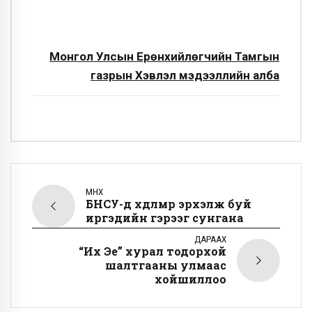
Монгол Улсын Ерөнхийлөгчийн Тамгын
газрын Хэвлэл мэдээллийн алба
ӨМНӨХ
БНСУ-д хөдөлмөр эрхэлж буй
иргэдийн гэрээг сунгана
ДАРААХ
“Их Эе” хурал тодорхой
шалтгааны улмаас
хойшиллоо