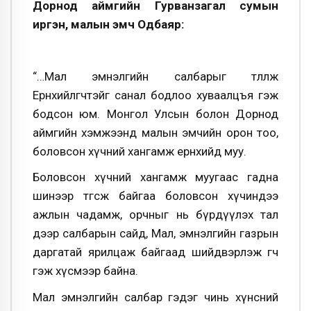
Дорнод аймгийн Гурванзагал сумын
иргэн, малын эмч Одбаяр:
“…Мал эмнэлгийн салбарыг төлөөлж
Ерөнхийлөгчтэйгөө санал бодлоо хуваалцъя гэж
бодсон юм. Монгол Улсын болон Дорнод
аймгийн хэмжээнд малын эмчийн орон тоо,
боловсон хүчний хангамж ерөнхийдөө муу.
Боловсон хүчний хангамж муугаас гадна
шинээр төгсөж байгаа боловсон хүчиндээ
ажлын чадамж, орчныг нь бүрдүүлэх тал
дээр салбарын сайд, Мал, эмнэлгийн газрын
даргатай ярилцаж байгаад шийдвэрлэж өгөөч
гэж хүсмээр байна.
Мал эмнэлгийн салбар гэдэг чинь хүнсний