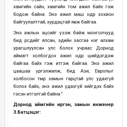
хамгийн сайн, хамгийн том ажил байх гэж
бодож байна. Энэ ажил маш өндөр зохион
байгуулалттай, хурдацтай явж байгаа.
Энэ ажлын эцсийг үзэж байж монголчууд
бид өөрсдийгөө ялсан, эдийн засгаа нэг алхам
урагшлуулсан улс болох учраас Дорнод
аймагт холбогдох ажил өнөөдөр шийдэгдэж
байгаа байх гэж итгэж байгаа. Энэ ажил
цаашаа үргэлжилж, бид Ази, Европыг
холбосон төмөр замын гарцтай улс удахгүй
болох байх, энэ ажил удахгүй хийгдэх байх
гэсэн итгэлтэй байна.”
Дорнод аймгийн иргэн, замын инженер
З.Батцэцэг: