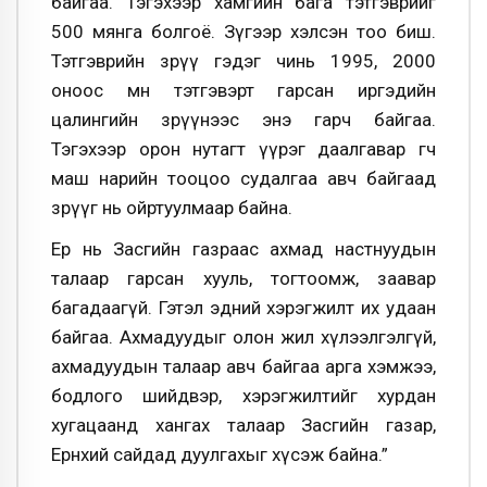
байгаа. Тэгэхээр хамгийн бага тэтгэврийг
500 мянга болгоё. Зүгээр хэлсэн тоо биш.
Тэтгэврийн зөрүү гэдэг чинь 1995, 2000
оноос өмнө тэтгэвэрт гарсан иргэдийн
цалингийн зөрүүнээс энэ гарч байгаа.
Тэгэхээр орон нутагт үүрэг даалгавар өгч
маш нарийн тооцоо судалгаа авч байгаад
зөрүүг нь ойртуулмаар байна.
Ер нь Засгийн газраас ахмад настнуудын
талаар гарсан хууль, тогтоомж, заавар
багадаагүй. Гэтэл эдний хэрэгжилт их удаан
байгаа. Ахмадуудыг олон жил хүлээлгэлгүй,
ахмадуудын талаар авч байгаа арга хэмжээ,
бодлого шийдвэр, хэрэгжилтийг хурдан
хугацаанд хангах талаар Засгийн газар,
Ерөнхий сайдад дуулгахыг хүсэж байна.”