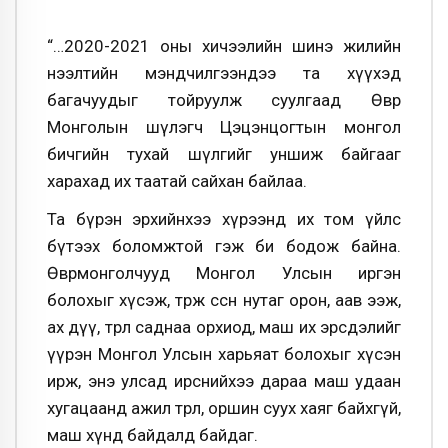
“…2020-2021 оны хичээлийн шинэ жилийн
нээлтийн мэндчилгээндээ та хүүхэд
багачуудыг тойруулж суулгаад Өвөр
Монголын шүлэгч Цэцэнцогтын монгол
бичгийн тухай шүлгийг уншиж байгааг
харахад их таатай сайхан байлаа.
Та бүрэн эрхийнхээ хүрээнд их том үйлс
бүтээх боломжтой гэж би бодож байна.
Өвөрмонголчууд Монгол Улсын иргэн
болохыг хүсэж, төрж өссөн нутаг орон, аав ээж,
ах дүү, төрөл саднаа орхиод, маш их эрсдэлийг
үүрэн Монгол Улсын харьяат болохыг хүсэн
ирж, энэ улсад ирснийхээ дараа маш удаан
хугацаанд ажил төрөл, оршин суух хаяг байхгүй,
маш хүнд байдалд байдаг.