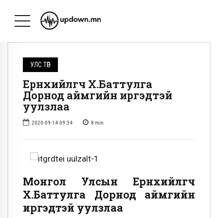
УЛС ТӨР
Ерөнхийлөгч Х.Баттулга
Дорнод аймгийн иргэдтэй
уулзлаа
2020-09-14 09:34
8
min
Монгол Улсын Ерөнхийлөгч
Х.Баттулга Дорнод аймгийн
иргэдтэй уулзлаа