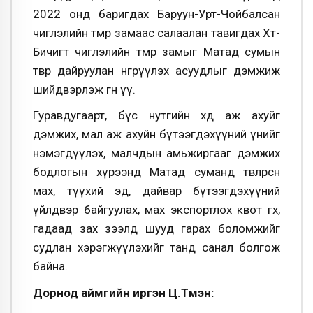
2022 онд баригдах Баруун-Урт-Чойбалсан
чиглэлийн төмөр замаас салаалан тавигдах Хөөт-
Бичигт чиглэлийн төмөр замыг Матад сумын
төвөөр дайруулан өнгөрүүлэх асуудлыг дэмжиж
шийдвэрлэж өгнө үү.
Гуравдугаарт, бүс нутгийн хөдөө аж ахуйг
дэмжих, мал аж ахуйн бүтээгдэхүүний үнийг
нэмэгдүүлэх, малчдын амьжиргааг дэмжих
бодлогын хүрээнд Матад суманд төвлөрсөн
мах, түүхий эд, дайвар бүтээгдэхүүний
үйлдвэр байгуулах, мах экспортлох квот өгөх,
гадаад зах зээлд шууд гарах боломжийг
судлан хэрэгжүүлэхийг танд санал болгож
байна.
Дорнод аймгийн иргэн Ц.Түмэн: