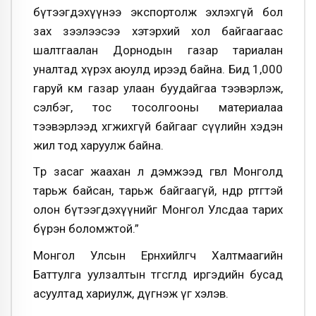
бүтээгдэхүүнээ экспортолж эхлэхгүй бол
зах зээлээсээ хэтэрхий хол байгаагаас
шалтгаалан Дорнодын газар тариалан
уналтад хүрэх аюулд ирээд байна. Бид 1,000
гаруй км газар улаан буудайгаа тээвэрлэж,
сэлбэг, тос тосолгооны материалаа
тээвэрлээд хөгжихгүй байгааг сүүлийн хэдэн
жил тод харуулж байна.
Төр засаг жаахан л дэмжээд өгвөл Монголд
тарьж байсан, тарьж байгаагүй, өндөр өртөгтэй
олон бүтээгдэхүүнийг Монгол Улсдаа тарих
бүрэн боломжтой.”
Монгол Улсын Ерөнхийлөгч Халтмаагийн
Баттулга уулзалтын төгсгөлд иргэдийн бусад
асуултад хариулж, дүгнэж үг хэлэв.