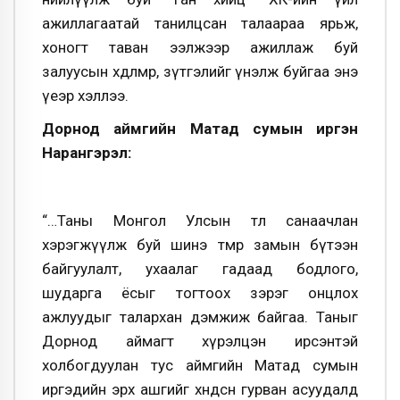
ажиллагаатай танилцсан талаараа ярьж,
хоногт таван ээлжээр ажиллаж буй
залуусын хөдөлмөр, зүтгэлийг үнэлж буйгаа энэ
үеэр хэллээ.
Дорнод аймгийн Матад сумын иргэн
Нарангэрэл:
“…Таны Монгол Улсын төлөө санаачлан
хэрэгжүүлж буй шинэ төмөр замын бүтээн
байгуулалт, ухаалаг гадаад бодлого,
шударга ёсыг тогтоох зэрэг онцлох
ажлуудыг талархан дэмжиж байгаа. Таныг
Дорнод аймагт хүрэлцэн ирсэнтэй
холбогдуулан тус аймгийн Матад сумын
иргэдийн эрх ашгийг хөндсөн гурван асуудалд