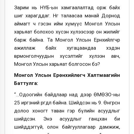
Зарим нь НҮБ-ын хамгаалалтад орж байх
шиг харагддаг. Нөгөө талаасаа манай Дорнод
аймагт ч гэсэн ийм хүмүүс Монгол Улсын
харьяат болохоо хүсэн хүлээсээр он жилийг
барж байна. Та Монгол Улсын Ерөнхийлөгчөөр
ажиллаж байх хугацаандаа хэдэн
өвөрмонголчуудын хүсэлтийг хүлээн авч,
Монгол Улсын харьяат болгосон бэ?
Монгол Улсын Ерөнхийлөгч Халтмаагийн
Баттулга:
“…Одоогийн байдлаар над дээр ӨМӨЗО-ны
25 иргэний өргөдөл байна. Шийдсэн нь 9. Өнгөрсөн
долоо хоногт таван гэр бүлийн асуудлыг
шийдсэн. Энэ асуудлыг ганцхан би
шийддэггүй, олон байгууллагаар дамжиж,