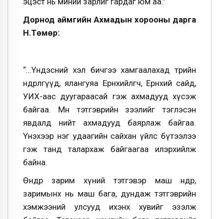
эцэст нь миний зарлиг гардаг юм аа.”
Дорнод аймгийн Ахмадын хорооны дарга
Н.Төмөр:
“…Үндэсний хэл бичгээ хамгаалахад төрийн
өндөрлөгүүд, ялангуяа Ерөнхийлөгч, Ерөнхий сайд,
УИХ-аас дуугараасай гэж ахмадууд хүсэж
байгаа. Мөн тэтгэврийн зээлийг тэглэсэн
явдалд нийт ахмадууд баярлаж байгаа.
Үнэхээр нэг удаагийн сайхан үйлс бүтээлээ
гэж танд талархаж байгаагаа илэрхийлж
байна.
Өнөөдөр зарим хүний тэтгэвэр маш өндөр,
заримынх нь маш бага, дундаж тэтгэврийн
хэмжээний улсууд ихэнх хувийг эзэлж