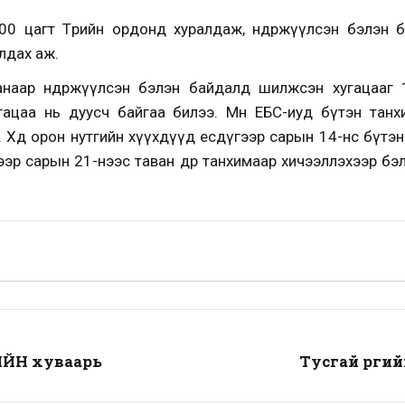
00 цагт Төрийн ордонд хуралдаж, өндөржүүлсэн бэлэн 
лдах аж.
аанаар өндөржүүлсэн бэлэн байдалд шилжсэн хугацааг 14
гацаа нь дуусч байгаа билээ. Мөн ЕБС-иуд бүтэн танх
Хөдөө орон нутгийн хүүхдүүд есдүгээр сарын 14-нөөс бүт
эр сарын 21-нээс таван өдөр танхимаар хичээллэхээр б
ИЙН хуваарь
Тусгай үүрги