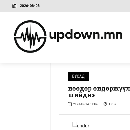
2026-08-08
БУСАД
Өнөөдөр өндөржүү
шийднэ
2020-09-14 09:04
1
min