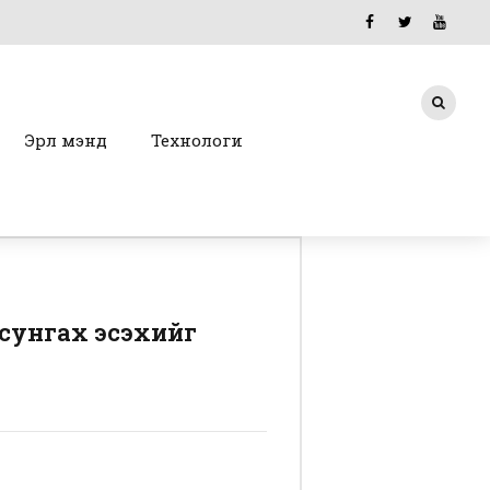
Эрүүл мэнд
Технологи
 сунгах эсэхийг