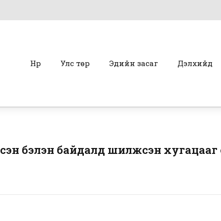
Нүүр
Улс төр
Эдийн засаг
Дэлхийд
лсэн бэлэн байдалд шилжсэн хугацааг