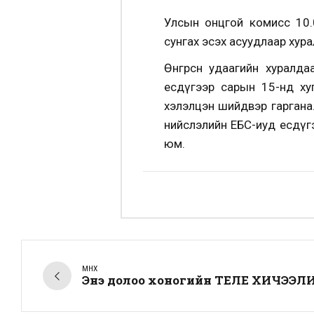
Улсын онцгой комисс 10.
сунгах эсэх асуудлаар хура
Өнгөрсөн удаагийн хуралд
есдүгээр сарын 15-нд ху
хэлэлцэн шийдвэр гаргана. 
нийслэлийн ЕБС-иуд есдүгэ
юм.
ӨМНӨХ
Энэ долоо хоногийн ТЕЛЕ ХИЧЭЭЛ