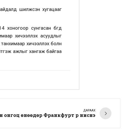
байдалд шилжсэн хугацааг
 хоногоор сунгасан бөгөөд
имаар хичээллэх асуудлыг
эн танхимаар хичээллэх болн
элтгэж ажлыг хангаж байгаа
ДАРААХ
йн онгоц өнөөдөр Франкфурт рүү ниснэ