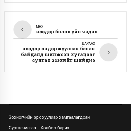
ӨМНӨХ
Өнөөдөр болох үйл явдал
ДАРААХ
Өнөөдөр өндөржүүлсэн бэлэн
байдалд шилжсэн хугацааг
сунгах эсэхийг шийднэ
Зохиогчийн эрх хуулиар хамгаалагдсан
Сурталчилгаа
Холбоо барих