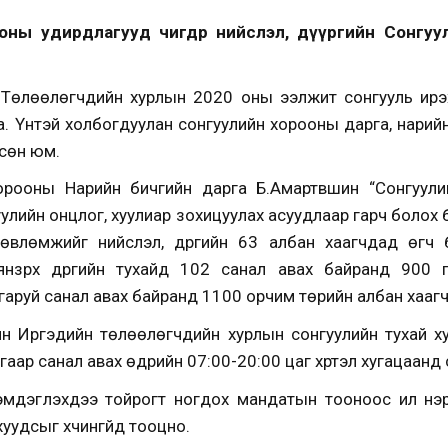
ооны удирдлагууд өчигдөр нийслэл, дүүргийн Сонгу
йн Төлөөлөгчдийн хурлын 2020 оны ээлжит сонгууль ир
а.
Үүнтэй холбогдуулан сонгуулийн хорооны дарга, нарий
гсөн юм.
орооны Нарийн бичгийн дарга Б.Амартүвшин “Сонгуули
уулийн онцлог, хуулиар зохицуулах асуудлаар гарч болох
влөмжийг нийслэл, дүүргийн 63 албан хаагчдад өгч ба
янзүрх дүүргийн тухайд 102 санал авах байранд 900 
 гаруй санал авах байранд 1100 орчим төрийн албан хааг
гийн Иргэдийн төлөөлөгчдийн хурлын сонгуулийн тухай 
аар санал авах өдрийн 07:00-20:00 цаг хүртэл хугацаанд 
эмдэглэхдээ тойрогт ногдох мандатын тооноос илүү н
уудсыг хүчингүйд тооцно.