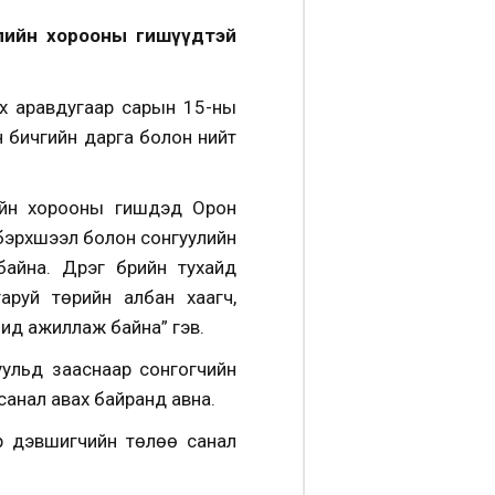
улийн хорооны гишүүдтэй
эх аравдугаар сарын 15-ны
н бичгийн дарга болон нийт
йн хорооны гишүүдэд Орон
 бэрхшээл болон сонгуулийн
йна. Дүүрэг бүрийн тухайд
гаруй төрийн албан хаагч,
чид ажиллаж байна” гэв.
хуульд зааснаар сонгогчийн
санал авах байранд авна.
эр дэвшигчийн төлөө санал