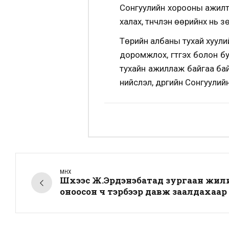
Сонгуулийн хорооны ажилтн
халах, түүнчлэн өөрийнх нь
Төрийн албаны тухай хуулийн
доромжлох, гүтгэх болон бус
тухайн ажиллаж байгаа бай
нийслэл, дүүргийн Сонгуули
ӨМНӨХ
Шүүхээс Ж.Эрдэнэбатад зургаан жил
оноосон ч тэрбээр давж заалдахаар