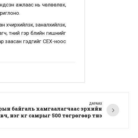
үндсэн ажлаас нь чөлөөлөх,
ориглоно.
ан хүчирхийлэх, заналхийлэх,
 түүний гэр бүлийн гишүүнийг
ар заасан гэдгийг СЕХ-ноос
ДАРААХ
рын байгаль хамгаалагчаас эрхийн
вч, нэг кг самрыг 500 төгрөгөөр түүнэ