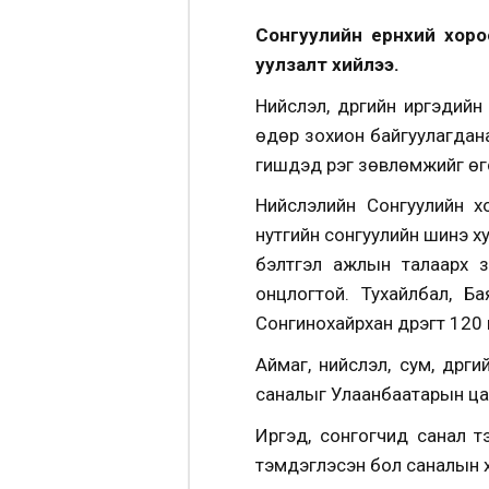
Сонгуулийн ерөнхий хор
уулзалт хийлээ.
Нийслэл, дүүргийн иргэди
өдөр зохион байгуулагдан
гишүүдэд үүрэг зөвлөмжийг ө
Нийслэлийн Сонгуулийн х
нутгийн сонгуулийн шинэ х
бэлтгэл ажлын талаарх зө
онцлогтой. Тухайлбал, Ба
Сонгинохайрхан дүүрэгт 120
Аймаг, нийслэл, сум, дүүр
саналыг Улаанбаатарын цаг
Иргэд, сонгогчид санал т
тэмдэглэсэн бол саналын х