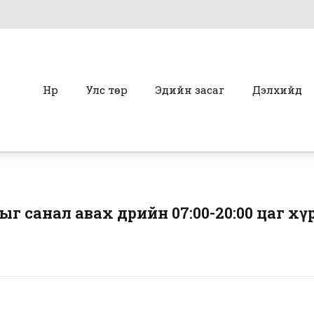
Нүүр
Улс төр
Эдийн засаг
Дэлхийд
г санал авах өдрийн 07:00-20:00 цаг х