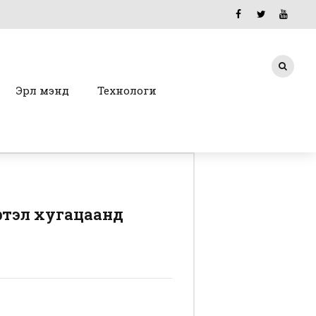
Эрүүл мэнд
Технологи
үртэл хугацаанд