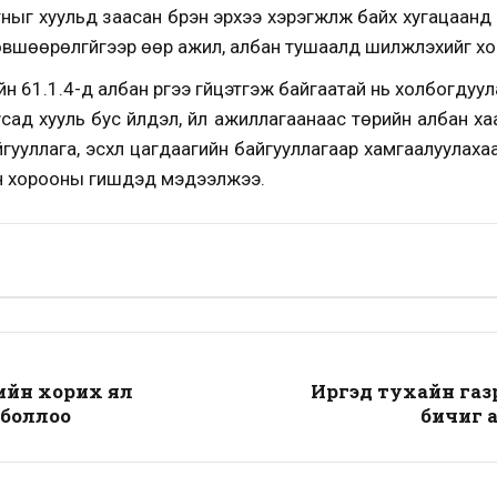
ыг хуульд заасан бүрэн эрхээ хэрэгжүүлж байх хугацаанд 
 зөвшөөрөлгүйгээр өөр ажил, албан тушаалд шилжүүлэхийг х
 61.1.4-д албан үүргээ гүйцэтгэж байгаатай нь холбогдуул
ад хууль бус үйлдэл, үйл ажиллагаанаас төрийн албан хаагч,
гууллага, эсхүл цагдаагийн байгууллагаар хамгаалуулаха
йн хорооны гишүүдэд мэдээлжээ.
ийн хорих ял
Иргэд тухайн газ
 боллоо
бичиг а