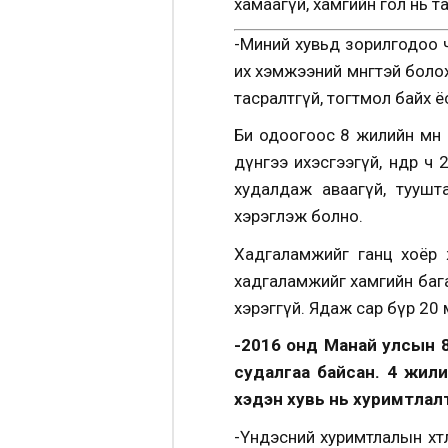
хамаагүй, хамгийн гол нь т
-Миний хувьд зорилгодоо 
их хэмжээний мөнгөтэй боло
тасралтгүй, тогтмол байх ё
Би одоогоос 8 жилийн өмнө 2
дүнгээ ихэсгээгүй, өнөөдөр
худалдаж аваагүй, туушт
хэрэглэж болно.
Хадгаламжийг ганц хоёр ж
хадгаламжийг хамгийн багад
хэрэггүй. Ядаж сар бүр 20 м
-2016 онд Манай улсын 8
судалгаа байсан. 4 жилий
хэдэн хувь нь хуримтлалт
-Үндэсний хуримтлалын хөтө