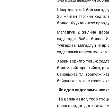
Энэ л хадгаламжийн зорилг
Шаардлагатай бол магадгү
20 мянган төгрөгийн хадга
болно. Хүүхдийнхээ ирээдүй
Магадгүй 2 жилийн дараа 
хадгалдаг байж болно. И
тулгарлаа, магадгүй нөгөөд
хадгаламж нээсэн хүн хам
Харин зорилго тавьж хадга
боломжийг эрэлхийлж, өөр 
байрныхаа төлөө зориулж ха
байрныхаа мөнгөнөөс хэзээ ч
-Яг одоо хадгаламж нээхээр
-Та цалин авдаг, төлбөр то
орлого ордог өдөртөө хадга