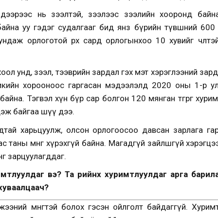
 дээрээс нь зээлтэй, зээлээс зээлийн хооронд байн
айна уу гэдэг судалгааг бид янз бүрийн түвшний 600 г
ндаж орлоготой өрх сард орлогынхоо 10 хувийг чөлөөт
 хоол унд, зээл, тээврийн зардал гэх мэт хэрэглээний за
тикийн хорооноос гаргасан мэдээлэлд 2020 оны 1-р у
г байна. Тэгвэл хүн бүр сар болгон 120 мянган төгрөг хури
эж байгаа шүү дээ.
усадтай харьцуулж, олсон орлогоосоо давсан зарлага г
ас таны мөнгө хүрэхгүй байна. Магадгүй зайлшгүй хэрэгцэ
нгө зарцуулагддаг.
мтлуулдаг вэ? Та өөрийнхөө хуримтлуулдаг арга барил
с хуваалцаач?
жээний мөнгөтэй болох гэсэн ойлголт байдаггүй. Хурим