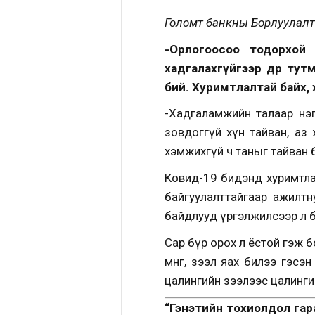
Голомт банкны Борлуулалт
-Орлогоосоо тодорхой 
хадгалахгүйгээр өдөр ту
бий. Хуримтлалтай байх, 
-Хадгаламжийн талаар нэг 
зовдоггүй хүн тайван, аз
хэмжихгүй ч таныг тайван 
Ковид-19 бидэнд хуримтла
байгуулалттайгаар ажилтну
байдлууд үргэлжилсээр л б
Сар бүр орох л ёстой гэж 
мөнгө, зээл яах билээ гэс
цалингийн зээлээс цалинги
“Гэнэтийн тохиолдол гара