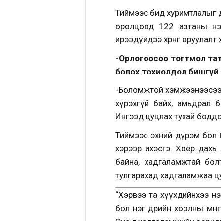
Тиймээс бид хуримтлалыг д
оролцоод 122 азтаны нэг
ирээдүйдээ хөрөнгө оруулалт
-Орлогоосоо тогтмол тат
болох тохиолдол бишгүй б
-Боломжтой хэмжээнээсээ д
хүрэхгүй байх, амьдрал б
Ингээд цуцлах тухай боддо
Тиймээс эхний дүрэм бол 
хэрээр ихэсгэ. Хоёр дахь 
байна, хадгаламжтай бол
тулгарахад хадгаламжаа ц
“Хэрвээ та хүүхдийнхээ нэ
бол нэг өдрийн хоолны мөнгө