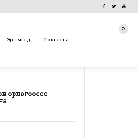
Эрүүл мэнд
Технологи
он орлогоосоо
на