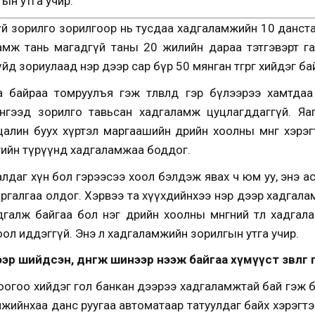
ын утга учир.”
й зорилго зорилгоор нь тусдаа хадгаламжийн 10 данста
ламж тань магадгүй таны 20 жилийн дараа тэтгэвэрт га
д зориулаад нэр дээр сар бүр 50 мянган төгрөг хийдэг б
байраа томруулъя гэж төлөвлөөд гэр бүлээрээ хамтдаа 
нгээд зорилго тавьсан хадгаламж цуцлагддаггүй. Яа
өр цалин буух хүртэл маргаашийн өдрийн хоолны мөнгө хэр
гийн түрүүнд хадгаламжаа боддог.
лдаг хүн бол гэрээсээ хоол бэлдэж явах ч юм уу, энэ 
гаргалгаа олдог. Хэрвээ та хүүхдийнхээ нэр дээр хадгала
дгалж байгаа бол нэг өдрийн хоолны мөнгөний төлөө хадг
 хоол иддэггүй. Энэ л хадгаламжийн зорилгын утга учир.
 шийдсэн, дөнгөж шинээр нээж байгаа хүмүүст зөвлөгөө өгө
оцоогоо хийдэг гол банкан дээрээ хадгаламжтай бай гэж би 
ламжийнхаа данс руугаа автоматаар татуулдаг байх хэрэгтэй