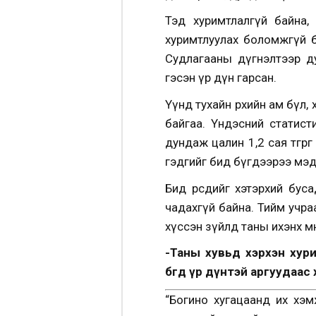
Тэд хуримтлалгүй байна,
хуримтлуулах боломжгүй б
Судлагааны дүгнэлтээр ду
гэсэн үр дүн гарсан.
Үүнд тухайн өрхийн ам бүл,
байгаа. Үндэсний статис
дундаж цалин 1,2 сая төгрө
гэдгийг бид бүгдээрээ мэд
Бид өөрсдийгөө хэтэрхий б
чадахгүй байна. Тийм учра
хүссэн зүйлд таны ихэнх мө
-Таны хувьд хэрхэн хури
бөгөөд үр дүнтэй аргуудаа
“Богино хугацаанд их хэм