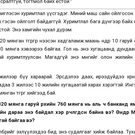
асралтгүй, тогтмол байх ёстой.”
чиглэсэн хуримтлал үүсгэдэг. Миний маш сайн ойлгосон 
х гэсэн ойлголт байдаггүй. Хуримтлал бага дүнгээр байх 
стой. Энэ хамгийн чухал дүрэм.
0 мянган төгрөгөөр нээсэн хадгаламж маань өнөөдөр 10 гаруй 
 ч 20 мянга хэвээрээ байгаа. Гол нь энэ хугацаанд дунд
ай хуримтлуулсан. Магадгүй энэ мөнгийг олон жилийн
илээр бүү хараарай. Эрсдэлээ даах, ирээдүйдээ хөрөн
аа 3 жилээс 10 жилийн хугацаатай харах хэрэгтэй. Ингэх
янган төгрөг хийгээд бай.
20 мянга гаруй өрхийн 760 мянга нь аль ч банканд я
н дараа энэ байдал хэр өөрчлөгдсөн байна вэ? Өнөөдөр
ай байгаа вэ?
лбөрийг эхлүүлэхдээ бид энэ судалгааг хийж байлаа. Тухай