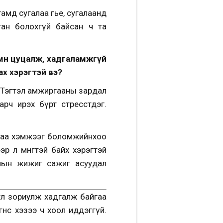
мд сугалаа өгье, сугалаанд
тан болохгүй байсан ч та
мнө цуцалж, хадгаламжгүй
ах хэрэгтэй вэ?
. Тэгтэл амжиргааны зардал
арч ирэх бүрт стресстдэг.
нхаа хэмжээг боломжийнхоо
р л мөнгөтэй байх хэрэгтэй
тмын жижиг сажиг асуудал
лөө зориулж хадгалж байгаа
өнөөс хэзээ ч хоол иддэггүй.