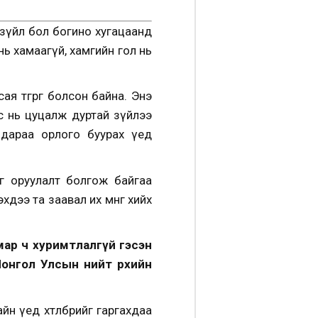
зүйл бол богино хугацаанд
нь хамаагүй, хамгийн гол нь
сая төгрөг болсон байна. Энэ
аас нь цуцалж дуртай зүйлээ
 дараа орлого буурах үед
гө оруулалт болгож байгаа
дээ та заавал их мөнгө хийх
мар ч хуримтлалгүй гэсэн
 Монгол Улсын нийт өрхийн
н үед хөтөлбөрийг гаргахдаа