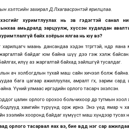
ын хэлтсийн захирал Д.Лхагвасүрэнтэй ярилцлаа.
хэсгийг хуримтлуулах нь зөв гэдэгтэй санал нийл
тмынхаа амьдралд зарцуулж, хүссэн худалдан авалт
хуримтлалгүй байх хоёрын ялгаа нь юу вэ?
харилцагч маань дансандаа хэдэн төгрөгтэй, өнөөдөр яан
 жаргалтай байдаг юм байна шүү дээ гэж хэлж байсан.
байлгах, илүү аз жаргалтай байхад зайлшгүй тусалдаг.
лын ач холбогдлын тухай маш сайн хичээл болж байна.
удаа бага цагаар ажиллуулах, амралт өгөх, зарим сард ца
айна. Үүний улмаас иргэдийн орлого тасарч эхэлсэн.
боддог цалин орлого орохоо больчихоор өдөр тутмын хоол
эн бодлууд хамгийн түрүүнд орж ирнэ. Энэ үед ямар ч 
йн зээлийн хооронд байдаг хүмүүст маш хүндээр тусах н
ад орлого тасарвал яах вэ, бие өвдөөд нэг сар ажилд