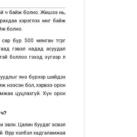
й ч байж болно. Жишээ нь,
рахдаа хэрэглэх мөнгө байж
айж болно.
сар бүр 500 мянган төгрөг
гаад гэвэл надад асуудал
эгтэй боллоо гэхэд зүгээр л
асуудлыг янз бүрээр шийдэх
мж нээсэн бол, хэрвээ орон
аламжаа цуцлахгүй. Хүн орон
өч?
зөвлөнө. Цалин буудаг эсвэл
. Өөрөөр хэлбэл хадгаламжаа