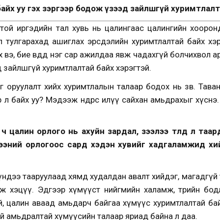
байх уу гэх зэргээр бодож үзээд зайлшгүй хуримтлалт
ой иргэдийн тал хувь нь цалингаас цалингийн хоорон
л тулгарахад ашиглах эрсдэлийн хуримтлалтай байх хэр
 вэ, бие өвдөөд нэг сар ажилдаа явж чадахгүй болчихвол а
д зайлшгүй хуримтлалтай байх хэрэгтэй.
гө оруулалт хийх хуримтлалын талаар бодох нь зөв. Тава
 л байх уу? Мэдээж өнөөдрөөсөө илүү сайхан амьдрахыг хүс
 цалин орлого нь ахуйн зардал, зээлээ төлөөд л таа
ээний орлогоос сард хэдэн хувийг хадгаламжид хи
үүндээ тааруулаад хямд худалдан авалт хийдэг, магадгү
ж хэцүү. Эдгээр хүмүүст нийгмийн халамж, төрийн бод
, цалин аваад амьдарч байгаа хүмүүс хуримтлалтай бай
 амьдралтай хүмүүсийн талаар яриад байна л даа.