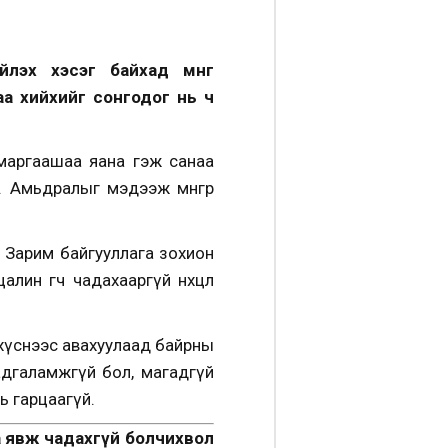
эх хэсэг байхад мөнгөө
аа хийхийг сонгодог нь ч
а маргаашаа яана гэж санаа
 Амьдралыг мэдээж мөнгөөр
 Зарим байгууллага зохион
лин өгч чадахааргүй нөхцөл
 хүснээс авахуулаад байрны
хадгаламжгүй бол, магадгүй
ь гарцаагүй.
аа явж чадахгүй болчихвол