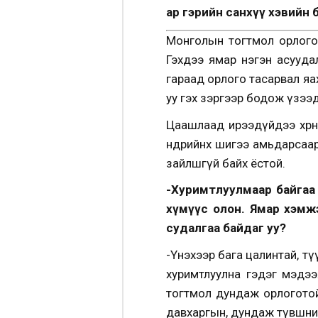
ар гэрийн санхүү хэвийн 
Монголын тогтмол орлогот
Гэхдээ ямар нэгэн асууда
гараад орлого тасарвал яах
уу гэх зэргээр бодож үзээ
Цаашлаад ирээдүйдээ хөрөн
өнөөдрийнх шигээ амьдарсаар
зайлшгүй байх ёстой.
-Хуримтлуулмаар байгаа ч
хүмүүс олон. Ямар хэмж
судалгаа байдаг уу?
-Үнэхээр бага цалинтай, т
хуримтлуулна гэдэг мэдээ
тогтмол дундаж орлоготой
давхаргын, дундаж түвшний