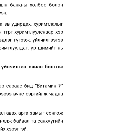
нголын банкны холбоо болон
эн.
а зөв удирдах, хуримтлалыг
төгрөг хуримтлуулснаар хэр
эдлэг түгээж, үйлчилгээгээ
римтлуулдаг, үр шимийг нь
 үйлчилгээ санал болгож
ар сараас бид “Витамин ₮”
эрээ өвчнөөс сэргийлж чадна
эл авах арга замыг сонгож
нөлөөлж байвал та санхүүгийн
айх хэрэгтэй.