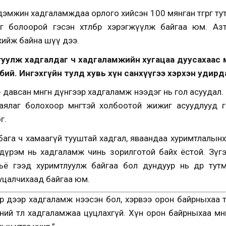
эмжин хадгаламждаа орлого хийсэн 100 мянган төгрөг тута
 болоорой гэсэн хөтөлбөр хэрэгжүүлж байгаа юм. Аз
 хийж байна шүү дээ.
уулж хадгалдаг ч хадгаламжийн хугацаа дуусахаас ө
ий. Ингэхгүйн тулд хувь хүн санхүүгээ хэрхэн удирд
авсан мөнгөн дүнгээр хадгаламж нээдэг нь гол асуудал
аялаг болохоор мөнгөтэй холбоотой жижиг асуудлууд г
г.
бага ч хамаагүй тууштай хадгал, яваандаа хуримтлалы
дүрэм нь хадгаламж чинь зорилготой байх ёстой. Зүгээ
ъё гээд хуримтлуулж байгаа бол дундуур нь өдөр ту
уцалчихаад байгаа юм.
р дээр хадгаламж нээсэн бол, хэрвээ орон байрныхаа тө
ний төлөө хадгаламжаа цуцлахгүй. Хүн орон байрныхаа мөнг