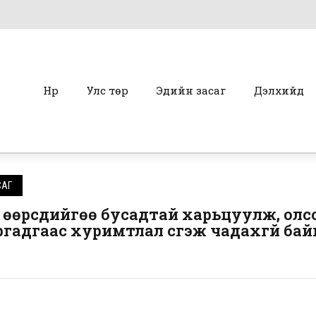
Нүүр
Улс төр
Эдийн засаг
Дэлхийд
САГ
д өөрсдийгөө бусадтай харьцуулж, олс
ргадгаас хуримтлал үүсгэж чадахгүй бай