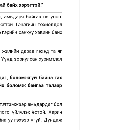
ай байх хэрэгтэй.”
д амьдарч байгаа нь үнэн.
эгтэй. Гэнэтийн тохиолдол
р гэрийн санхүү хэвийн байх
н жилийн дараа гэхэд та яг
нэ. Үүнд зориулсан хуримтлал
рдаг, боломжгүй байна гэх
йх боломж байгаа талаар
й тэтгэмжээр амьдардаг бол
лого үйлчлэх ёстой. Харин
на уу гэхээр үгүй. Дундаж