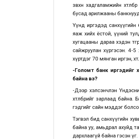
зөвхөн хадгаламжийн хөтөл
бусад арилжааны банкнууда
Үүнд иргэдэд санхүүгийн б
яаж хийх ёстой, үүний тул
хугацааны дараа хэдэн төг
сайжруулан хүргэсэн. 4-5
хүртдэг 70 мянган иргэн, хө
-Голомт банк иргэдийг 
байна вэ?
-Дээр хэлсэнчлэн Үндэсни
хөтөлбөрийг зарлаад байна.
гэдгийг сайн мэддэг болсо
Тэгвэл бид санхүүгийн ху
байна уу, амьдрал ахуйд тан
дархлаагүй байна гэсэн үг. 