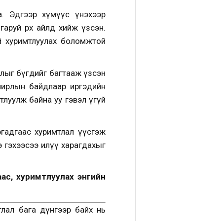
а. Эдгээр хүмүүс үнэхээр
аруй өрх айлд хийж үзсэн.
эй хуримтлуулах боломжтой
рдлыг бүгдийг багтааж үзсэн
лирлын байдлаар иргэдийн
мтлуулж байна уу гэвэл үгүй
аргадгаас хуримтлал үүсгэж
э гэхээсээ илүү харагдахыг
аас, хуримтлуулах энгийн
тлал бага дүнгээр байх нь