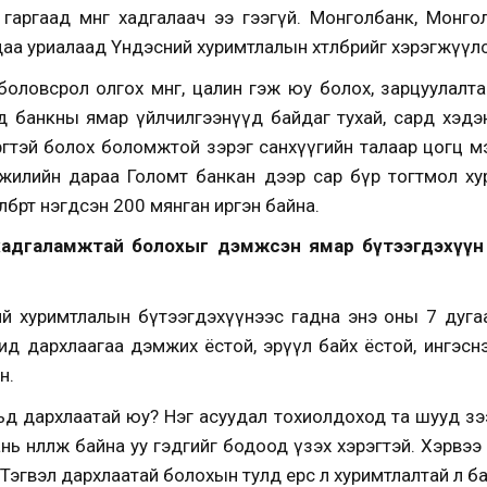
бөр гаргаад мөнгөө хадгалаач ээ гээгүй. Монголбанк, Мо
а уриалаад Үндэсний хуримтлалын хөтөлбөрийг хэрэгжүүлс
оловсрол олгох мөнгө, цалин гэж юу болох, зарцуулалта
д банкны ямар үйлчилгээнүүд байдаг тухай, сард хэдэн 
рөгтэй болох боломжтой зэрэг санхүүгийн талаар цогц м
 жилийн дараа Голомт банкан дээр сар бүр тогтмол ху
төлбөрт нэгдсэн 200 мянган иргэн байна.
хадгаламжтай болохыг дэмжсэн ямар бүтээгдэхүүн
й хуримтлалын бүтээгдэхүүнээс гадна энэ оны 7 дуга
 Бид дархлаагаа дэмжих ёстой, эрүүл байх ёстой, ингэснэ
н.
вьд дархлаатай юу? Нэг асуудал тохиолдоход та шууд зэ
ь нөлөөлж байна уу гэдгийг бодоод үзэх хэрэгтэй. Хэрвээ 
Тэгвэл дархлаатай болохын тулд ерөөсөө л хуримтлалтай л б