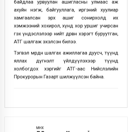
байдлаа урвуулан ашигласны улмаас аж
ахуйн нэгж, байгууллага, иргэний хуулиар
хамгаалсан эрх ашиг сонирхолд их
хэмжээний хохирол, хүнд хор уршиг учирсан
гэх үндэслэлээр нийт дөрвөн хэрэгт буруутган,
АТГ шалгаж эхэлсэн билээ.
Тэгвэл мөрдөн шалгах ажиллагаа дуусч, түүнд
яллах дүгнэлт үйлдүүлэхээр түүнд
холбогдох хэргийг АТГ-аас Нийслэлийн
Прокурорын Газарт шилжүүлсэн байна.
ӨМНӨХ