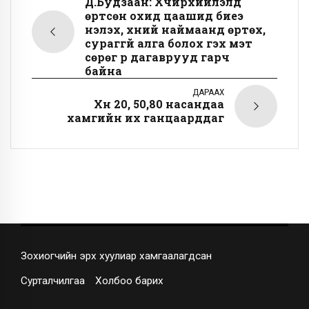
Д.Будзаан: Хүчирхийлэлд
өртсөн охид цаашид биеэ
үнэлэх, хүний наймаанд өртөх,
сураггүй алга болох гэх мэт
сөрөг үр дагаврууд гарч
байна
ДАРААХ
Хүн 20, 50,80 насандаа
хамгийн их ганцаарддаг
Зохиогчийн эрх хуулиар хамгаалагдсан
Сурталчилгаа
Холбоо барих