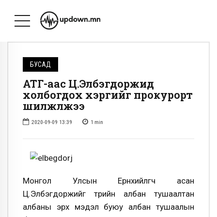
БУСАД
АТГ-аас Ц.Элбэгдоржид
холбогдох хэргийг прокурорт
шилжүүлжээ
2020-09-09 13:39
1
min
Монгол Улсын Ерөнхийлөгч асан
Ц.Элбэгдоржийг төрийн албан тушаалтан
албаны эрх мэдэл буюу албан тушаалын