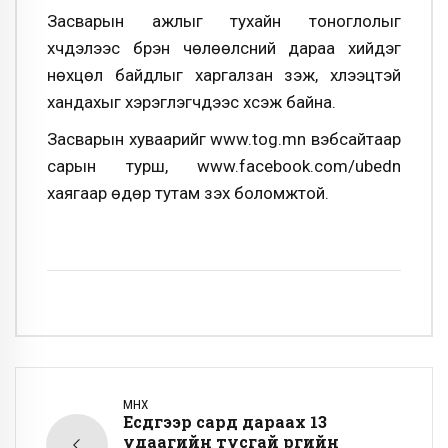
Засварын ажлыг тухайн тоноглолыг
хүчдэлээс бүрэн чөлөөлсний дараа хийдэг
нөхцөл байдлыг харгалзан үзэж, хүлээцтэй
хандахыг хэрэглэгчдээс хүсэж байна.
Засварын хуваарийг www.tog.mn вэбсайтаар
сарын турш, www.facebook.com/ubedn
хаягаар өдөр тутам үзэх боломжтой.
ӨМНӨХ
Есдүгээр сард дараах 13
удаагийн тусгай үүргийн