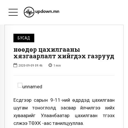
БУСАД
Өнөөдөр цахилгааны
хязгаарлалт хийгдэх газрууд
2020-09-09 09:46
1
min
Есдүгээр сарын 9-11-ний өдрүүдэд цахилгаан
шугам тоноглолд засвар үйлчилгээ хийх
хуваарийг Улаанбаатар цахилгаан түгээх
сүлжээ ТӨХК -аас танилцууллаа.