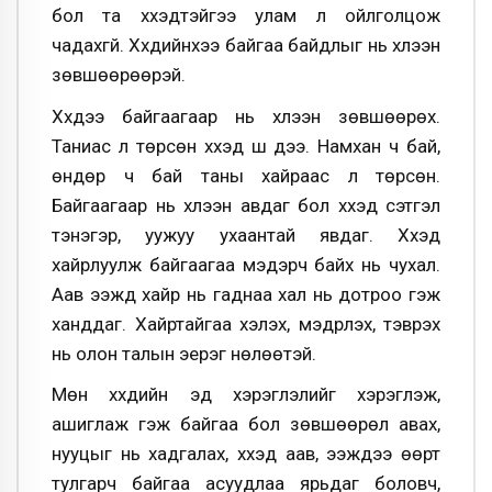
бол та хүүхэдтэйгээ улам л ойлголцож
чадахгүй. Хүүхдийнхээ байгаа байдлыг нь хүлээн
зөвшөөрөөрэй.
Хүүхдээ байгаагаар нь хүлээн зөвшөөрөх.
Таниас л төрсөн хүүхэд шүү дээ. Намхан ч бай,
өндөр ч бай таны хайраас л төрсөн.
Байгаагаар нь хүлээн авдаг бол хүүхэд сэтгэл
тэнэгэр, уужуу ухаантай явдаг. Хүүхэд
хайрлуулж байгаагаа мэдэрч байх нь чухал.
Аав ээжүүд хайр нь гаднаа хал нь дотроо гэж
ханддаг. Хайртайгаа хэлэх, мэдрүүлэх, тэврэх
нь олон талын эерэг нөлөөтэй.
Мөн хүүхдийн эд хэрэглэлийг хэрэглэж,
ашиглаж гэж байгаа бол зөвшөөрөл авах,
нууцыг нь хадгалах, хүүхэд аав, ээждээ өөрт
тулгарч байгаа асуудлаа ярьдаг боловч,