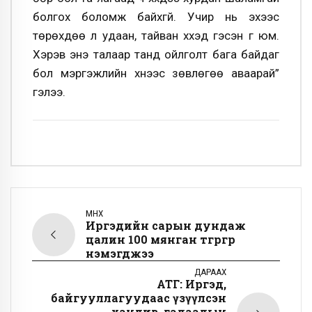
болгох боломж байхгүй. Учир нь эхээс
төрөхдөө л удаан, тайван хүүхэд гэсэн үг юм.
Хэрэв энэ талаар танд ойлголт бага байдаг
бол мэргэжлийн хүнээс зөвлөгөө аваарай”
гэлээ.
ӨМНӨХ
Иргэдийн сарын дундаж
цалин 100 мянган төгрөгөөр
нэмэгджээ
ДАРААХ
АТГ: Иргэд,
байгууллагуудаас үзүүлсэн
хандив, гадаадын