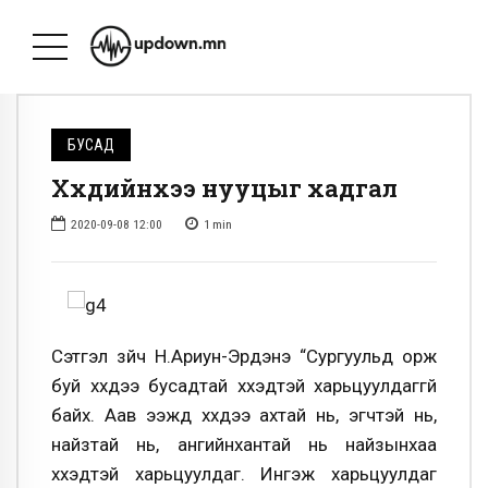
БУСАД
Хүүхдийнхээ нууцыг хадгал
2020-09-08 12:00
1
min
Сэтгэл зүйч Н.Ариун-Эрдэнэ “Сургуульд орж
буй хүүхдээ бусадтай хүүхэдтэй харьцуулдаггүй
байх. Аав ээжүүд хүүхдээ ахтай нь, эгчтэй нь,
найзтай нь, ангийнхантай нь найзынхаа
хүүхэдтэй харьцуулдаг. Ингэж харьцуулдаг