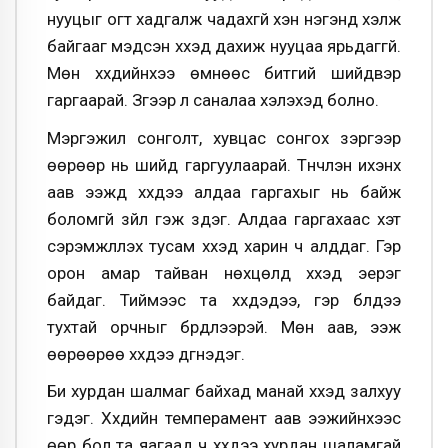
нууцыг огт хадгалж чадахгүй хэн нэгэнд хэлж
байгааг мэдсэн хүүхэд дахиж нууцаа ярьдаггүй.
Мөн хүүхдийнхээ өмнөөс битгий шийдвэр
гаргаарай. Зүгээр л саналаа хэлэхэд болно.
Мэргэжил сонголт, хувцас сонгох зэргээр
өөрөөр нь шийд гаргуулаарай. Түүнчлэн ихэнх
аав ээжүүд хүүхдээ алдаа гаргахыг нь байж
боломгүй зүйл гэж үздэг. Алдаа гаргахаас хэт
сэрэмжлүүлэх тусам хүүхэд харин ч алддаг. Гэр
орон амар тайван нөхцөлд хүүхэд эерэг
байдаг. Тиймээс та хүүхдэдээ, гэр бүлдээ
тухтай орчныг бүрдүүлээрэй. Мөн аав, ээж
өөрөөрөө хүүхдээ дүгнэдэг.
Би хурдан шалмаг байхад манай хүүхэд залхуу
гэдэг. Хүүхдийн темперамент аав ээжийнхээс
өөр бол та яагаад ч хүүхдээ хурдан шаламгай