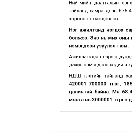
Нийгмийн даатгалын ерөн
тайланд хамрагдсан 676.4
хорооноос мэдээлэв.
Нэг ажилтанд ногдох са
болжээ.
Энэ нь өмнөх оны 
нэмэгдсэн үзүүлэлт юм.
Ажиллагчдын сарын дундаж
дахин нэмэгдсэн хэдий ч х
НДШ төлөлтийн тайланд ха
420001-700000 төгрөг, 1
цалинтай байна. Мөн 68.4
мянга нь 3000001 төгрөгөөс