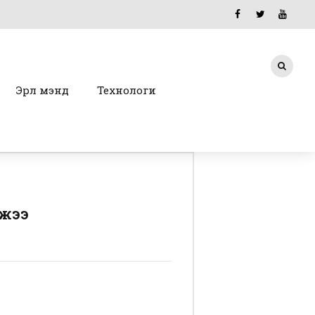
Эрүүл мэнд
Технологи
джээ