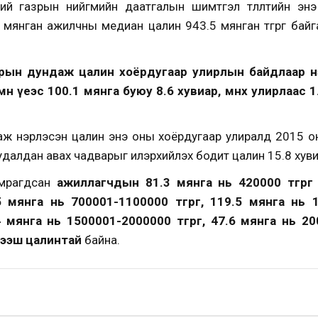
хий газрын нийгмийн даатгалын шимтгэл төлөлтийн эн
 мянган ажилчны медиан цалин 943.5 мянган төгрөг байг
рын дундаж цалин хоёрдугаар улирлын байдлаар нэг 
мөн үеэс 100.1 мянга буюу 8.6 хувиар, өмнөх улирлаас
 нэрлэсэн цалин энэ оны хоёрдугаар улиралд 2015 оны
удалдан авах чадварыг илэрхийлэх бодит цалин 15.8 хув
мрагдсан
ажиллагчдын 81.3 мянга нь 420000 төгрөг 
85 мянга нь 700001-1100000 төгрөг, 119.5 мянга нь 1
 мянга нь 1500001-2000000 төгрөг, 47.6 мянга нь 200
 дээш цалинтай
байна.