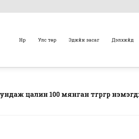
Нүүр
Улс төр
Эдийн засаг
Дэлхийд
ндаж цалин 100 мянган төгрөгөөр нэмэг