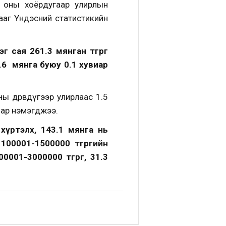
э оны хоёрдугаар улирлын
ааг Үндэсний статистикийн
сая 261.3 мянган төгрөг
 1.6 мянга буюу 0.1 хувиар
 дөрөвдүгээр улирлаас 1.5
иар нэмэгджээ.
хүртэлх, 143.1 мянга нь
100001-1500000 төгрөгийн
0001-3000000 төгрөг, 31.3