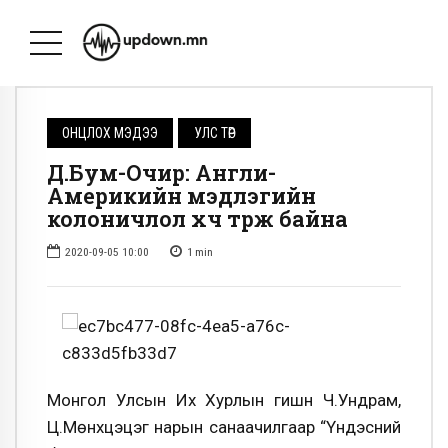
ОНЦЛОХ МЭДЭЭ
УЛС ТӨР
Д.Бум-Очир: Англи-
Америкийн мэдлэгийн
колоничлол хүч түрж байна
2020-09-05 10:00
1
min
Монгол Улсын Их Хурлын гишүүн Ч.Ундрам,
Ц.Мөнхцэцэг нарын санаачилгаар “Үндэсний