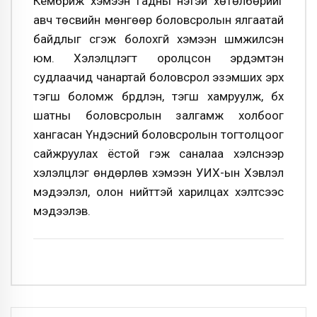
Кембриж хэмээн гадны үнэтэй хөтөлбөрийг
авч төсвийн мөнгөөр боловсролын ялгаатай
байдлыг үүсгэж болохгүй хэмээн шүүмжилсэн
юм. Хэлэлцүүлэгт оролцсон эрдэмтэн
судлаачид чанартай боловсрол эзэмших эрх
тэгш боломж бүрдүүлэн, тэгш хамруулж, бүх
шатны боловсролын залгамж холбоог
хангасан Үндэсний боловсролын тогтолцоог
сайжруулах ёстой гэж саналаа хэлснээр
хэлэлцүүлэг өндөрлөв хэмээн УИХ-ын Хэвлэл
мэдээлэл, олон нийттэй харилцах хэлтсээс
мэдээлэв.