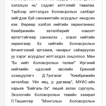
хэлэлцэх нь” сэдэвт илтгэлийг тавилаа.
Тэрбээр илтгэлдээ боловсролын салбарт
хийгдэж буй санхүүжилтийн асуудлыг хөндсөн
юм. Өөрөөр хэлбэл нийтийн хөрөнгөнөөс
Кембрижийн хөтөлбөрийг нэмэлт
өртөгтэйгөөр санхүүжүүлэх үү, эсвэл нийтийн
хөрөнгөөр бүх нийтийн боловсролын
үйлчилгээний хүртээмж, чанарыг сайжруулах
уу зэрэг асуудлыг илтгэлдээ онцоллоо. Мөн
“Бүх нийт боловсролын төлөө!” Иргэний
нийгмийн үндэсний эвслийн Ерөнхий
зохицуулагч Д.Тунгалаг “Кембрижийн
хөтөлбөр: Үйл явц, үр дагавар”, МУИС-ийн
харьяа “Байгаль-Эх” лицей ахлах сургууль,
Экологийн боловсролын төвийн захирал
П.Түвшинтөр “Монголын боловсролын