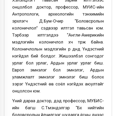
Хэлэлцүүлэгт тавьсан зарим илтгэлээс
онцолбол доктор, профессор, МУИС-ийн
Антропологи, археологийн тэнхимийн
эрхлэгч Д.Бум-Очир “Боловсролын
колоничлол” сэдвээр илтгэл тавьсан юм.
Тэрбээр илтгэлдээ “Англи-Америкийн
мэдлэгийн колоничлол хүч түрж байна.
Колоничлолын мэдлэгийн үр дүнд Үндэстний
үнэгүйдэл бий болдог. Жишээлбэл сонгодог
урлаг бол урлаг, Ардын урлаг урлаг биш.
Европ эмнэлэг бол эмнэлэг, Ардын
уламжлалт эмнэлэг эмнэлэг биш болох
зэрэг Үндэстний өв соёл үнэгүйдэх аюултайг
онцолсон юм.
Үүний дараа доктор, дэд профессор, МУБИС-
ийн багш С.Түмэндэлгэр “Бүх нийтийн
боловсролын үйлчилгээг шударга ёсны үүднээс