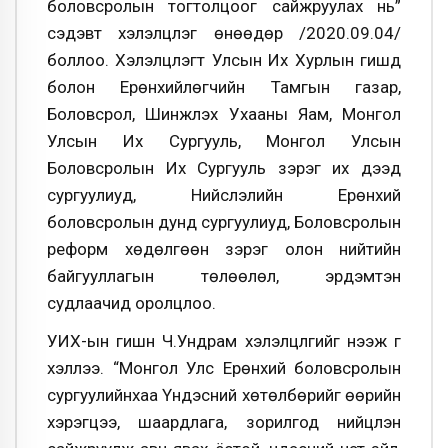
боловсролын тогтолцоог сайжруулах нь”
сэдэвт хэлэлцүүлэг өнөөдөр /2020.09.04/
боллоо. Хэлэлцүүлэгт Улсын Их Хурлын гишүүд
болон Ерөнхийлөгчийн Тамгын газар,
Боловсрол, Шинжлэх Ухааны Яам, Монгол
Улсын Их Сургууль, Монгол Улсын
Боловсролын Их Сургууль зэрэг их дээд
сургуулиуд, Нийслэлийн Ерөнхий
боловсролын дунд сургуулиуд, Боловсролын
реформ хөдөлгөөн зэрэг олон нийтийн
байгууллагын төлөөлөл, эрдэмтэн
судлаачид оролцлоо.
УИХ-ын гишүүн Ч.Ундрам хэлэлцүүлгийг нээж үг
хэллээ. “Монгол Улс Ерөнхий боловсролын
сургуулийнхаа Үндэсний хөтөлбөрийг өөрийн
хэрэгцээ, шаардлага, зорилгод нийцүүлэн