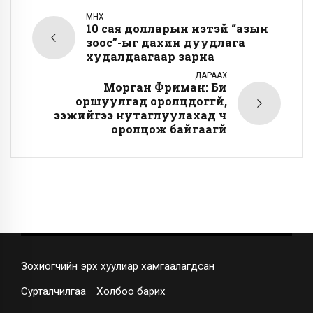
ӨМНӨХ
10 сая долларын үнэтэй “азын
зоос”-ыг дахин дуудлага
худалдаагаар зарна
ДАРААХ
Морган Фриман: Би
оршуулгад оролцдоггүй,
ээжийгээ нутаглуулахад ч
оролцож байгаагүй
Зохиогчийн эрх хуулиар хамгаалагдсан
Сурталчилгаа
Холбоо барих