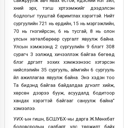
сайжруулж авч явах ёстой, үндэсний үнэт зүйл,
хүний эрх, тэгш хүртээмжийг дээдэлсэн
бодлогыг тууштай баримтлах хэрэгтэй. Нийт
сургуулийн 721 нь ердийн, 15 нь мэргэжлийн,
70 нь гүнзгийрсэн, 6 нь тусгай, 8 нь олон
улсын хөтөлбөрөөр сургалт явуулж байна.
Улсын хэмжээнд 2 сургуулийн 9 бүлэгт 308
сурагч 3 ээлжид хичээллэж байгаа бөгөөд
бүлэг дүүргэлт зохих хэмжээнээс хэтэрсэн
нийслэлийн 35 сургууль, аймгийн 6 сургууль
үйл ажиллагаа явуулж байна. Энэ хэдэн тоо
Та бидэнд байгаа байдалдаа дүгнэлт хийж,
хөрсөн дээрээ бууж, асуудалд бодитоор
хандах хэрэгтэй байгааг сануулж байна”
хэмээлээ.
УИХ-ын гишүүн, БСШУБХ-ны дарга Ж.Мөнхбат
боловсролын салбарт улс төржилт байх