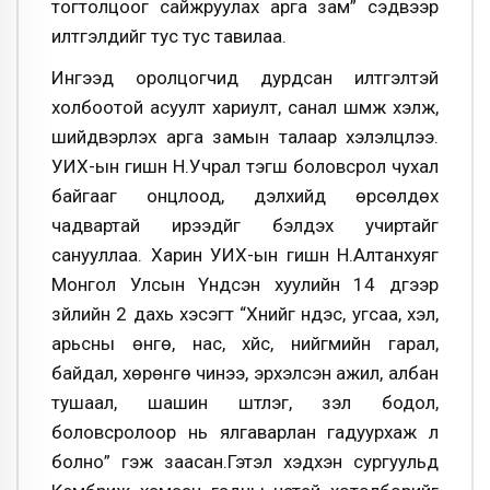
тогтолцоог сайжруулах арга зам” сэдвээр
илтгэлүүдийг тус тус тавилаа.
Ингээд оролцогчид дурдсан илтгэлтэй
холбоотой асуулт хариулт, санал шүүмж хэлж,
шийдвэрлэх арга замын талаар хэлэлцлээ.
УИХ-ын гишүүн Н.Учрал тэгш боловсрол чухал
байгааг онцлоод, дэлхийд өрсөлдөх
чадвартай ирээдүйг бэлдэх учиртайг
санууллаа. Харин УИХ-ын гишүүн Н.Алтанхуяг
Монгол Улсын Үндсэн хуулийн 14 дүгээр
зүйлийн 2 дахь хэсэгт “Хүнийг үндэс, угсаа, хэл,
арьсны өнгө, нас, хүйс, нийгмийн гарал,
байдал, хөрөнгө чинээ, эрхэлсэн ажил, албан
тушаал, шашин шүтлэг, үзэл бодол,
боловсролоор нь ялгаварлан гадуурхаж үл
болно” гэж заасан.Гэтэл хэдхэн сургуульд