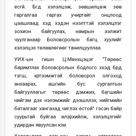
ёсгүй. Бүгд хэлэлцэж, зөвшилцөж зөв
гаргалгаа гаргах учиртайг онцлоод
цаашлаад хэд хэдэн нээлттэй хэлэлцүүлэг
зохион байгуулах, намрын ээлжит
чуулганаар Боловсролын багц хуулийг
хэлэлцэх төлөвлөгөөг танилцууллаа.
УИХ-ын гишүүн Ц.Мөнхцэцэг “Төрөөс
баримтлах боловсролын бодлого хүүхэд бүрд
тэгш, хүртээмжтэй боловсрол олгоход
анхаарах, ашгийн бус сургалтын
байгууллагыг төрөөс дэмжих, багшийн
нийгэм дэх үнэлэмжийг дээшлүүлэх, нийгмийн
баталгааг хангахад чиглэх ёстой” гэсэн байр
суурьтай буйгаа илэрхийлж, хэлэлцүүлгийг
удирдан явуулсан юм.