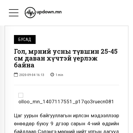
БУСАД
Гол, мөрний усны түвшин 25-45
см даван хүчтэй үерлэж
байна
2020-09-04 16:13
1
min
Цаг уурын байгууллагын ирүүлсэн мэдээллээр
өнөөдөр буюу 9 дүгээр сарын 4-ний өдрийн
байдлаар Сэлэнгэ мөрний нийт уртын дагууд