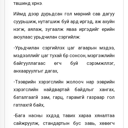
түвшинд хүрнэ.
Иймд дээр дурьдсан гол мөрний сав дагуу
суурьшиж, нутагшиж буй ард иргэд, аж ахуйн
нэгж, аялаж, зугаалж яваа иргэдийг үерийн
аюулаас урьдчилан сэргийлж:
-Урьдчилан сэргийлэх цаг агаарын мэдээ,
мэдээллийг цаг тухай бүр сонсон, мэргэжлийн
байгууллагаас өгч буй сэрэмжлүүлэг,
анхааруулгыг дагах,
-Тээврийн хэрэгслийн жолооч нар ээврийн
хэрэгслийн найдвартай байдлыг хангах,
баталгаагүй зам, гарц, гарамгүй газраар гол
гатлахгүй байх,
-Бага насны хүүхдэд тавих хараа хяналтаа
сайжруулж, стандартын бус завь, хөвөгч