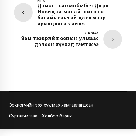
ӨМНӨХ
Домогт сагсанбөмбөгч Дирк
Новицки манай шигшээ
багийнхантай цахимаар
ярилцлага хийнэ
ДАРААХ
Зам тээврийн ослын улмаас
долоон хүүхэд гэмтжээ
Зохиогчийн эрх хуулиар хамгаалагдсан
Сурталчилгаа
Холбоо барих