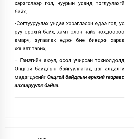
хэрэгслээр гол, нуурын усанд тоглуулахгүй
байх,
-Согтууруулах ундаа хэрэглэсэн үедээ гол, ус
руу орохгүй байх, хамт олон найз нөхдөөрөө
амарч, зугаалах үедээ бие биедээ хараа
хяналт тавих;
– Гэнэтийн аюул, осол учирсан тохиолдолд
Онцгой байдлын байгууллагад цаг алдалгүй
мэдэгдэхийг
Онцгой байдлын ерөнхий газраас
анхааруулж байна.