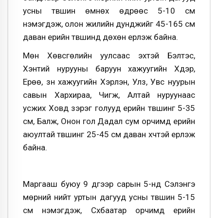
усны түвшин өмнөх өдрөөс 5-10 см
нэмэгдэж, олон жилийн дунджийг 45-165 см
даван үерийн түвшинд дөхөн үерлэж байна.
Мөн Хөвсгөлийн уулсаас эхтэй Бэлтэс,
Хэнтий нурууны баруун хажуугийн Хүдэр,
Ерөө, зүүн хажуугийн Хэрлэн, Улз, Увс нуурын
савын Хархираа, Чигж, Алтай нуруунаас
усжих Ховд зэрэг голууд үерийн түвшинг 5-35
см, Балж, Онон гол Дадал сум орчимд үерийн
аюултай түвшинг 25-45 см даван хүчтэй үерлэж
байна.
Маргааш буюу 9 дүгээр сарын 5-нд Сэлэнгэ
мөрний нийт уртын дагууд усны түвшин 5-15
см нэмэгдэж, Сүхбаатар орчимд үерийн