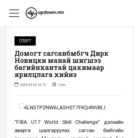
СПОРТ
Домогт сагсанбөмбөгч Дирк
Новицки манай шигшээ
багийнхантай цахимаар
ярилцлага хийнэ
2020-09-04 16:12
1
min
“FIBA U17 World Skill Challenge” дэлхийн
аварга шалгаруулах сагсан бөмбөгийн