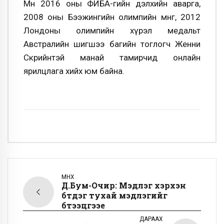
Мөн 2016 оны ФИБА-гийн дэлхийн аварга,
2008 оны Бээжингийн олимпийн мөнгө, 2012
Лондоны олимпийн хүрэл медальт
Австралийн шигшээ багийн тоглогч Женни
Скрийнтэй манай тамирчид онлайн
ярилцлага хийх юм байна.
ӨМНӨХ
Д.Бум-Очир: Мэдлэг хэрхэн
бүтдэг тухай мэдлэгийг
бүтээцгээе
ДАРААХ