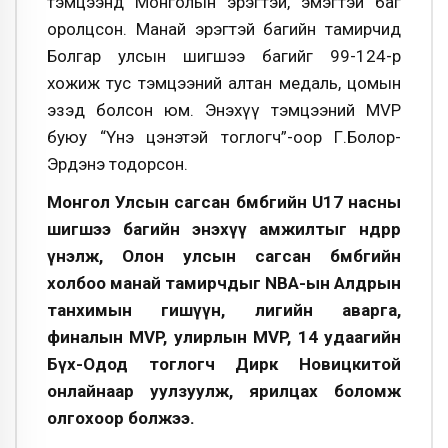
тэмцээнд Монголын эрэгтэй, эмэгтэй баг
оролцсон. Манай эрэгтэй багийн тамирчид
Болгар улсын шигшээ багийг 99-124-өөр
хожиж тус тэмцээний алтан медаль, цомын
эзэд болсон юм. Энэхүү тэмцээний MVP
буюу “Үнэ цэнэтэй тоглогч”-оор Г.Болор-
Эрдэнэ тодорсон.
Монгол Улсын сагсан бөмбөгийн U17 насны
шигшээ багийн энэхүү амжилтыг өндрөөр
үнэлж,
Олон улсын сагсан бөмбөгийн
холбоо манай тамирчдыг NBA-ын Алдрын
танхимын гишүүн, лигийн аварга,
финалын MVP, улирлын MVP, 14 удаагийн
Бүх-Одод тоглогч Дирк Новицкитой
онлайнаар уулзуулж, ярилцах боломж
олгохоор болжээ
.