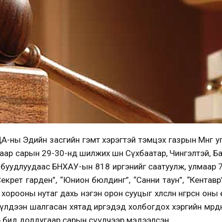
ЦА-ны Эдийн засгийн гэмт хэрэгтэй тэмцэх газрын Мөнгө 
угаар сарын 29-30-нд шилжих шөнө Сүхбаатар, Чингэлтэй, Б
 буудлуудаас БНХАУ-ын 818 иргэнийг саатуулж, улмаар 7
Секрет гарден”, “Юнион бюлдинг”, “Санни таун”, “Кентавр
хорооны нутаг дахь нэгэн орон сууцыг хөлслөн өнгөрсөн оны
үлдээн шалгасан хятад иргэдэд холбогдох хэргийн мөрдө
 бид долдугаар сарын сүүлчээр мэдээлсэн.