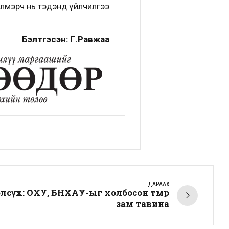
лмэрч нь тэдэнд үйлчилгээ
Бэлтгэсэн: Г.Равжаа
ДАРААХ
элсүх: ОХУ, БНХАУ-ыг холбосон төмөр
зам тавина