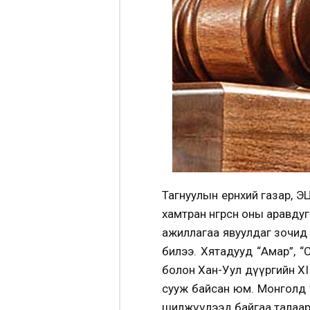
Тагнуулын ерөнхий газар, Э
хамтран өнгөрсөн оны аравд
ажиллагаа явуулдаг зочид
билээ. Хятадууд “Амар”, “
болон Хан-Уул дүүргийн XI 
сууж байсан юм. Монголд 
шилжүүлээд байгаа талаар