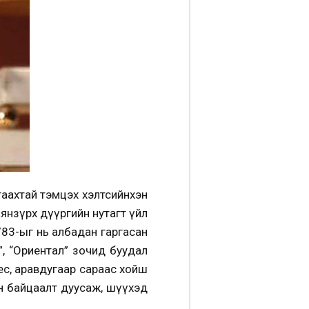
угаахтай тэмцэх хэлтсийнхэн
аянзүрх дүүргийн нутагт үйл
83-ыг нь албадан гаргасан
”, “Ориентал” зочид буудал
 ес, аравдугаар сараас хойш
н байцаалт дуусаж, шүүхэд