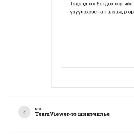
Тэдэнд холбогдох хэргийн
үзүүлэхээс татгалзаж, өөр 
ӨМНӨХ
TeamViewer-ээ шинэчилье