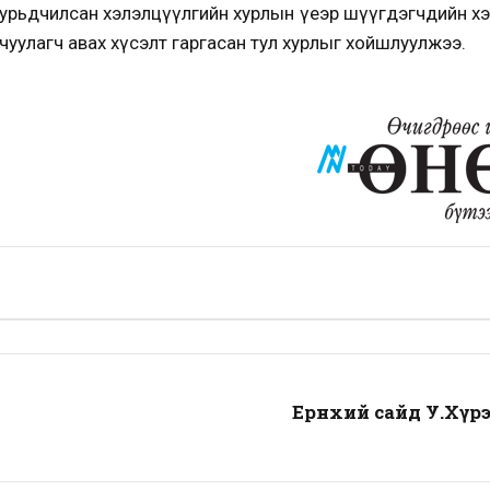
 урьдчилсан хэлэлцүүлгийн хурлын үеэр шүүгдэгчдийн хэ
орчуулагч авах хүсэлт гаргасан тул хурлыг хойшлуулжээ.
Ерөнхий сайд У.Хүр