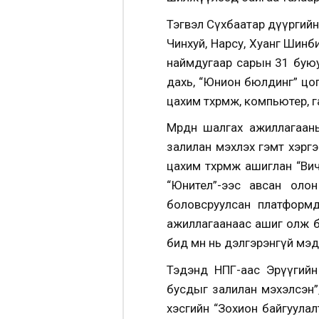
Тэгвэл Сүхбаатар дүүргий
Чинхуй, Нарсу, Хуанг Шинб
наймдугаар сарын 31 буюу 
дахь, “Юнион бюлдинг” цогц
цахим төхөөрөмж, компьютер,
Мөрдөн шалгах ажиллагаа
залилан мэхлэх гэмт хэрг
цахим төхөөрөмж ашиглан “
“Юнител”-ээс авсан олон
боловсруулсан платформд
ажиллагаанаас ашиг олж б
бид өмнө нь дэлгэрэнгүй мэ
Тэдэнд НПГ-аас Эрүүгийн 
бусдыг залилан мэхэлсэн”, 
хэсгийн “Зохион байгуулал