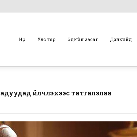
Нүүр
Улс төр
Эдийн засаг
Дэлхийд
адуудад үйлчлэхээс татгалзлаа