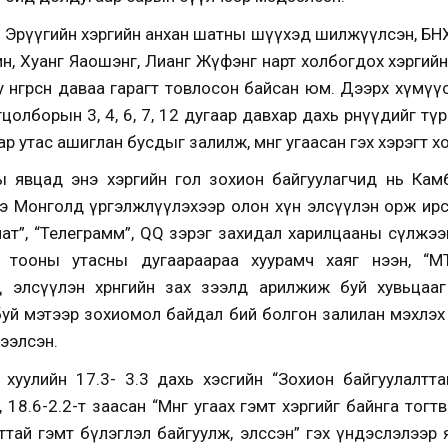
н Эрүүгийн хэргийн анхан шатны шүүхэд шилжүүлсэн, БНХ
ин, Хуанг Яаошэнг, Лианг Жүфэнг нарт холбогдох хэргий
өнгөрсөн даваа гарагт товлосон байсан юм. Дээрх хүмүү
олборын 3, 4, 6, 7, 12 дугаар давхар дахь өрөөнүүдийг түр
 гар утас ашиглан бусдыг залилж, мөнгө угаасан гэх хэрэгт
ны явцад энэ хэргийн гол зохион байгуулагчид нь Ка
ээ Монголд үргэлжлүүлэхээр олон хүн элсүүлэн орж ирс
Вичат”, “Телеграмм”, QQ зэрэг захидал харилцааны сүлжээ
 тооны утасны дугаараараа хуурамч хаяг нээн, “МТ4”
 элсүүлэн хөрөнгийн зах зээлд арилжиж буй хувьцааг
уй мэтээр зохиомол байдал бий болгон залилан мэхлэх 
дээлсэн.
хуулийн 17.3- 3.3 дахь хэсгийн “Зохион байгуулалтт
18.6-2.2-т заасан “Мөнгө угаах гэмт хэргийг байнга тогт
ттай гэмт бүлэглэл байгуулж, элссэн” гэх үндэслэлээр