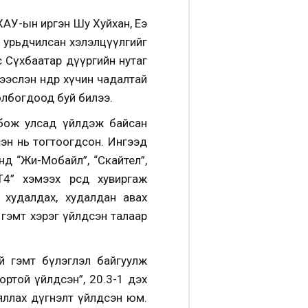
АУ-ын иргэн Шу Хуйхан, Еэ
н урьдчилсан хэлэлцүүлгийг
с Сүхбаатар дүүргийн нутаг
ээслэн өндөр хүчин чадалтай
 холбогдоод буй билээ.
мбож улсад үйлдэж байсан
эн нь тогтоогдсон. Ингээд
нд “Жи-Мобайл”, “Скайтел”,
 хэмээх өөрсдөө хувиргаж
 худалдах, худалдан авах
гэмт хэрэг үйлдсэн талаар
ай гэмт бүлэглэл байгуулж
вортой үйлдсэн”, 20.3-1 дэх
 яллах дүгнэлт үйлдсэн юм.