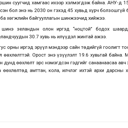
ршин суугчид хамгаас ихээр хэлмэгдэж байна. АНУ-д 
сэн бол энэ нь 2030 он гэхэд 45 хувьд хүрч болзошгүй 
 ба хөгжлийн байгууллагын шинжээчид хийжээ.
 шинэ зеландын олон иргэд “ноцтой” бодох шаард
еландчуудын 30.7 хувь нь илүүдэл жинтай ажээ.
тус орны иргэд эрүүл мэндээр сайн төдийгүй гоолигт т
л өөхлөлттэй. Орост энэ үзүүлэлт 19.6 хувьтай байна. 
 дунд өөхлөлт эрс нэмэгдсэн гэдгийг санаанаасаа авч х
 өөхлөлтөд амттан, кола, илчлэг ихтэй архи дарсны 