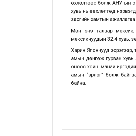
Өөхлөлтөөс болж АНУ-ын о
хувь нь өөхлөлтөд нэрвэгд
засгийн хамтын ажиллагаа
Мөн энэ талаар мексик,
мексикчуудын 32.4 хувь, з
Харин Япончууд эсрэгээр, 
амын дөнгөж гурван хувь 
оноос хойш манай иргэдийн
амын “эрлэг” болж байгаа
байна.