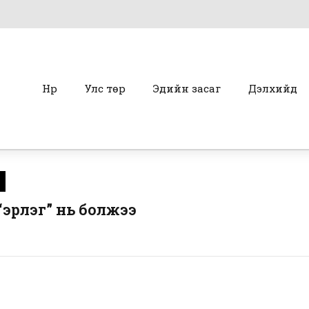
Нүүр
Улс төр
Эдийн засаг
Дэлхийд
“эрлэг” нь болжээ