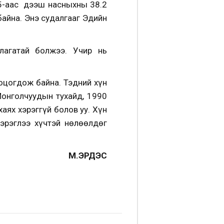
15-аас дээш насныхны 38.2
байна. Энэ судалгааг Эдийн
лагатай болжээ. Учир нь
ооцогдож байна. Тэдний хүн
Монголчуудын тухайд, 1990
аях хэрэггүй болов уу. Хүн
хэрэглээ хүчтэй нөлөөлдөг
М.ЭРДЭС