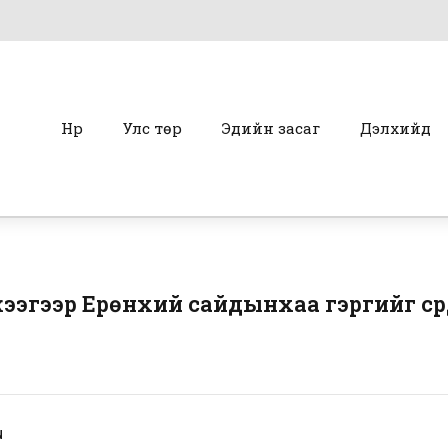
Нүүр
Улс төр
Эдийн засаг
Дэлхийд
ээгээр Ерөнхий сайдынхаа гэргийг сүрд