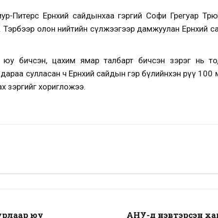
р-Питерс Ерөнхий сайдынхаа гэргий Софи Грегуар Трюдо
. Тэрбээр олон нийтийн сүлжээгээр дамжуулан Ерөнхий 
 юу бичсэн, цахим ямар талбарт бичсэн зэрэг нь то
 дараа сулласан ч Ерөнхий сайдын гэр бүлийнхэн рүү 100 
ах зэргийг хоригложээ.
урлаар юу
АНУ-д нэвтэрсэн хаг