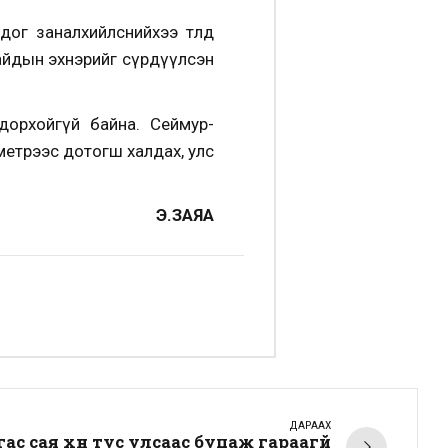
г заналхийлснийхээ төлөөд
сайдын эхнэрийг сүрдүүлсэн
дорхойгүй байна. Сеймур-
метрээс дотогш халдах, улс
Э.ЗАЯА
ДАРААХ
ас сая хүн тус улсаас буцаж гараагүй