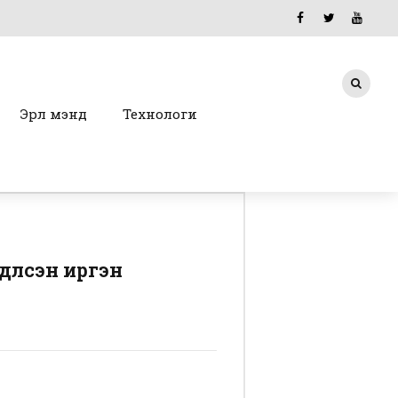
Эрүүл мэнд
Технологи
үүлсэн иргэн