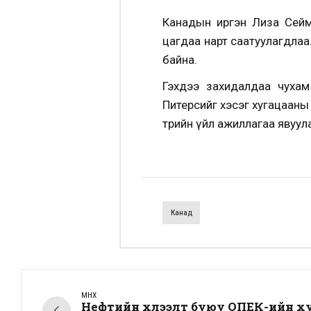
Канадын иргэн Лиза Сейму
цагдаа нарт саатуулагдлаа
байна.
Гэхдээ захидалдаа чухам
Питерсийг хэсэг хугацааны
төрийн үйл ажиллагаа явуул
Канад
ӨМНӨХ
Нефтийн хүлээлт буюу ОПЕК-ийн х