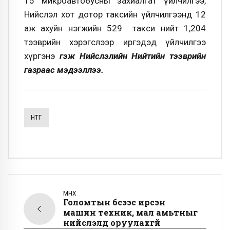
15 микроавтобусны захиалгат үйлчилгээ,
Нийслэл хот дотор таксийн үйлчилгээнд 12
аж ахуйн нэгжийн 529 такси нийт 1,204
тээврийн хэрэгслээр иргэдэд үйлчилгээ
хүргэнэ
гэж Нийслэлийн Нийтийн тээврийн
газраас мэдээллээ.
НТГ
ӨМНӨХ
Голомтын бүсээс ирсэн
машин техник, мал амьтныг
нийслэлд оруулахгүй