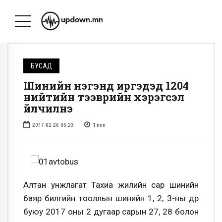
БУСАД
Шинийн нэгэнд иргэдэд 1204
нийтийн тээврийн хэрэгсэл
үйлчилнэ
2017-02-26 05:23
1
min
Алтан унжлагат Тахиа жилийн сар шинийн
баяр билгийн тооллын шинийн 1, 2, 3-ны өдөр
буюу 2017 оны 2 дугаар сарын 27, 28 болон