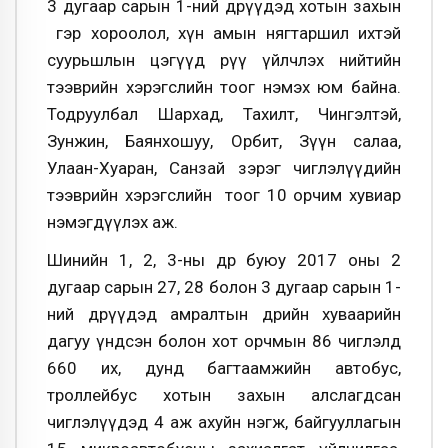
3 дугаар сарын 1-ний өдрүүдэд хотын захын
гэр хороолол, хүн амын нягтаршил ихтэй
суурьшлын цэгүүд рүү үйлчлэх нийтийн
тээврийн хэрэгслийн тоог нэмэх юм байна.
Тодруулбал Шархад, Тахилт, Чингэлтэй,
Зунжин, Баянхошуу, Орбит, Зүүн салаа,
Улаан-Хуаран, Санзай зэрэг чиглэлүүдийн
тээврийн хэрэгслийн тоог 10 орчим хувиар
нэмэгдүүлэх аж.
Шинийн 1, 2, 3-ны өдөр буюу 2017 оны 2
дугаар сарын 27, 28 болон 3 дугаар сарын 1-
ний өдрүүдэд амралтын өдрийн хуваарийн
дагуу үндсэн болон хот орчмын 86 чиглэлд
660 их, дунд багтаамжийн автобус,
троллейбус хотын захын алслагдсан
чиглэлүүдэд 4 аж ахуйн нэгж, байгууллагын