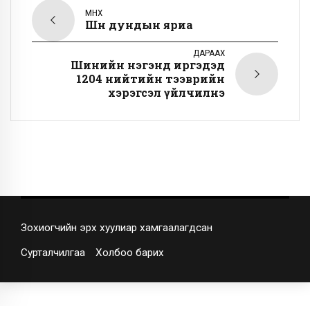
ӨМНӨХ
Шөнө дундын яриа
ДАРААХ
Шинийн нэгэнд иргэдэд
1204 нийтийн тээврийн
хэрэгсэл үйлчилнэ
Зохиогчийн эрх хуулиар хамгаалагдсан
Сурталчилгаа
Холбоо барих