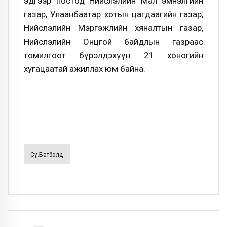
эдгээр постод Нийслэлийн Мал эмнэлгийн
газар, Улаанбаатар хотын цагдаагийн газар,
Нийслэлийн Мэргэжлийн хяналтын газар,
Нийслэлийн Онцгой байдлын газраас
томилгоот бүрэлдэхүүн 21 хоногийн
хугацаатай ажиллах юм байна.
Су.Батболд