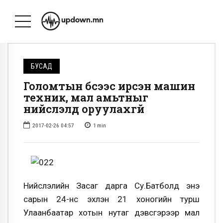
БУСАД
Голомтын бүсээс ирсэн машин
техник, мал амьтныг
нийслэлд оруулахгүй
2017-02-26 04:57
1
min
Нийслэлийн Засаг дарга Су.Батболд энэ
сарын 24-нөөс эхлэн 21 хоногийн турш
Улаанбаатар хотын нутаг дэвсгэрээр мал