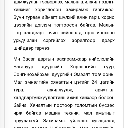
дамжуулан тээвэрлэх, малын шилжилт хөдөлгөөн
хийхийг хориглосон захирамж гаргажээ.
Зүүн гурван аймагт шүлхий өвчин гарч, хорио
цээрийн дэглэм тогтоосон байгаа. Малын
гоц халдварт өвчин нийслэлд орж ирэхээс
урьдчилан сэргийлэх зорилгоор дээрх
шийдвэр гарчээ.
Мөн Засаг даргын захирамжаар нийслэлийн
Багануур дүүргийн Хэрлэнгийн гүүр,
Сонгинохайрхан дүүргийн Эмээлт товчооны
Мал эмнэлгийн хяналтын цэгийг 24 цагийн
турш ажиллуулж, ариутгал
халдваргүйжүүлэлтийн ажил хийхээр болсон
байна. Хяналтын постоор голомтын бүсээс
ирж байгаа машин техник, мал амьтныг
оруулахгүй. Захирамж үйлчлэх хугацаанд