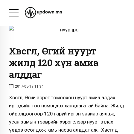
Хөвсгөл, Өгий нуурт
жилд 120 хүн амиа
алддаг
2017-05-19 11:34
Хөвсгөл, Өгий зэрэг томоохон нуурт амиа алдах
иргэдийн тоо нэмэгдэх хандлагатай байна. Жилд
ойролцоогоор 120 гаруй иргэн завиар аялаж,
усан замын тээврийн хэрэгслээр нуур гатлах
үедээ осолдож амь насаа алддаг аж. Хөвсгөлд