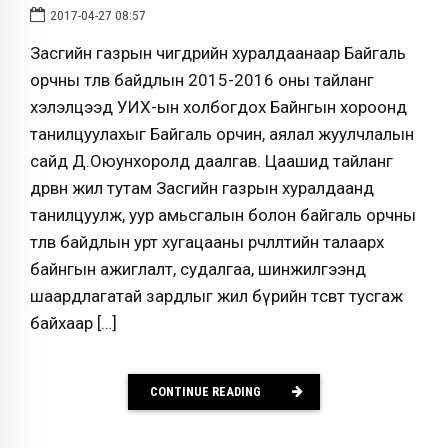
2017-04-27 08:57
Засгийн газрын өчигдрийн хуралдаанаар Байгаль
орчны төлөв байдлын 2015-2016 оны тайланг
хэлэлцээд УИХ-ын холбогдох Байнгын хороонд
танилцуулахыг Байгаль орчин, аялал жуулчлалын
сайд Д.Оюунхоролд даалгав. Цаашид тайланг
дөрвөн жил тутам Засгийн газрын хуралдаанд
танилцуулж, уур амьсгалын болон байгаль орчны
төлөв байдлын урт хугацааны өөрчлөлтийн талаарх
байнгын ажиглалт, судалгаа, шинжилгээнд
шаардлагатай зардлыг жил бүрийн төсөвт тусгаж
байхаар […]
CONTINUE READING