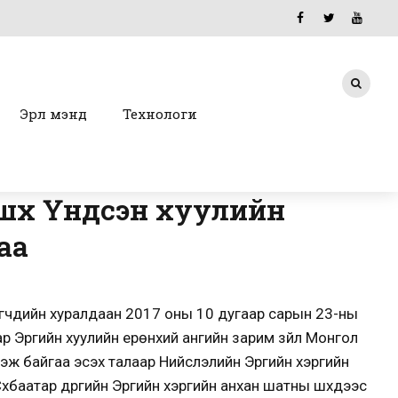
Эрүүл мэнд
Технологи
шүүх Үндсэн хуулийн
аа
үүгчдийн хуралдаан 2017 оны 10 дугаар сарын 23-ны
 Эрүүгийн хуулийн ерөнхий ангийн зарим зүйл Монгол
ж байгаа эсэх талаар Нийслэлийн Эрүүгийн хэргийн
хбаатар дүүргийн Эрүүгийн хэргийн анхан шатны шүүхүүдээс