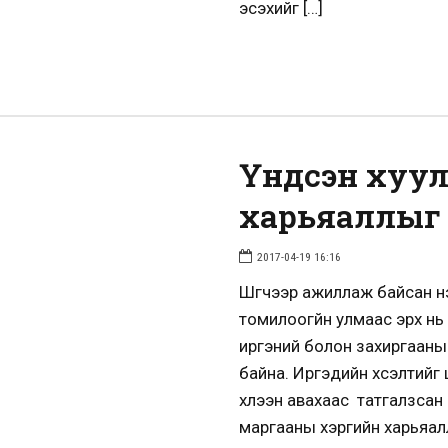
эсэхийг […]
Үндсэн хуул
харьяаллыг 
2017-04-19 16:16
Шүүгчээр ажиллаж байсан н
томилоогүйн улмаас эрх нь
иргэний болон захиргааны 
байна. Иргэдийн хүсэлтийг
хүлээн авахаас татгалзсан 
маргааны хэргийн харьяал