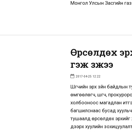
Монгол Улсын Засгийн газр
Өрсөлдөх эр
гэж үзжээ
2017-04-25 12:22
Шүүгчийн эрх зүйн байдлын
өмгөөлөгч, шүүгч, прокуро
холбооноос магадлан итгэ
багшилснаас бусад хуульчд
тушаалд өрсөлдөх эрхийг 
дээрх хуулийн зохицуулал