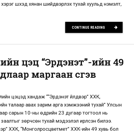
й хэрэг шүүхэд хянан шийдвэрлэх тухай хуульд нэмэлт,
CONTINUE READING
ийн цэц “Эрдэнэт”-ийн 49
лаар маргаан үүсгэв
улийн цэцэд хандаж ““Эрдэнэт үйлдвэр” ХХК,
йн талаар авах зарим арга хэмжээний тухай” Улсын
аар сарын 10-ны өдрийн 23 дугаар тогтоол нь
заалтыг зөрчсөн тухай мэдээлэл ирүүлсэн билээ.
вэр” ХХК, “Монголросцветмет” ХХК-ийн 49 хувь бол