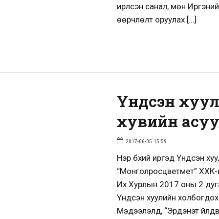
ирүүлсэн санал, мөн Иргэни
өөрчлөлт оруулах […]
Үндсэн хуул
хувийн асууд
2017-06-05 15:59
Нэр бүхий иргэд Үндсэн ху
“Монголросцветмет” ХХК-и
Их Хурлын 2017 оны 2 дуг
Үндсэн хуулийн холбогдох 
Мэдээлэлд, “Эрдэнэт үйлд