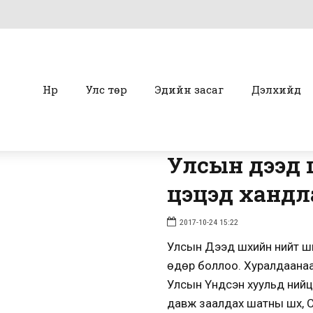
Нүүр
Улс төр
Эдийн засаг
Дэлхийд
Улсын дээд 
цэцэд хандл
2017-10-24 15:22
Улсын Дээд шүүхийн нийт ш
өдөр боллоо. Хуралдаанаар
Улсын Үндсэн хуульд нийцэ
давж заалдах шатны шүүх, Сү