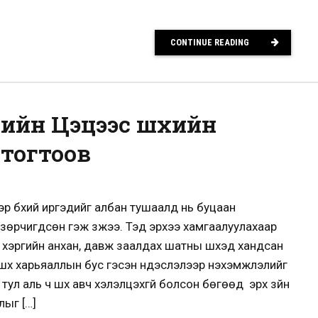
CONTINUE READING
ийн Цэцээс шүүхийн
тогтоов
эр бүхий иргэдийг албан тушаалд нь буцаан
 зөрчигдсөн гэж үзжээ. Тэд эрхээ хамгаалуулахаар
хэргийн анхан, давж заалдах шатны шүүхэд хандсан
 шүүх харьяаллын бус гэсэн үндэслэлээр нэхэмжлэлийг
тул аль ч шүүх авч хэлэлцэхгүй болсон бөгөөд эрх зүйн
лыг […]