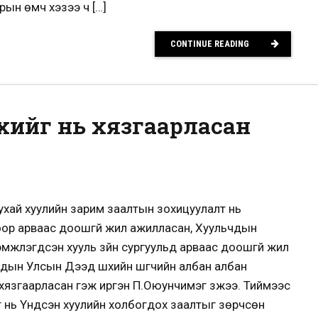
ын өмч хэзээ ч […]
CONTINUE READING
хийг нь хязгаарласан
 тухай хуулийн зарим заалтын зохицуулалт нь
роор арваас доошгүй жил ажилласан, Хуульчдын
мжлэгдсэн хууль зүйн сургуульд арваас доошгүй жил
ын Улсын Дээд шүүхийн шүүгчийн албан албан
хязгаарласан гэж иргэн П.Оюунчимэг үзжээ. Тиймээс
т нь Үндсэн хуулийн холбогдох заалтыг зөрчсөн