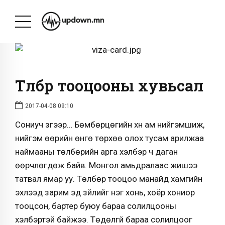
Төлбөр тооцооны хувьсал
2017-04-08 09:10
Сониуч үзгээр… Бөмбөрцөгийн хүн ам нийгэмшиж,
нийгэм өөрийн өнгө төрхөө олох тусам арилжаа
наймааны төлбөрийн арга хэлбэр ч даган
өөрчлөгдөж байв. Монгол амьдралаас жишээ
татвал ямар уу. Төлбөр тооцоо манайд хамгийн
эхлээд зарим эд зүйлийг нэг хонь, хоёр хониор
тооцсон, бартер буюу бараа солилцооны
хэлбэртэй байжээ. Төдөлгүй бараа солилцоог