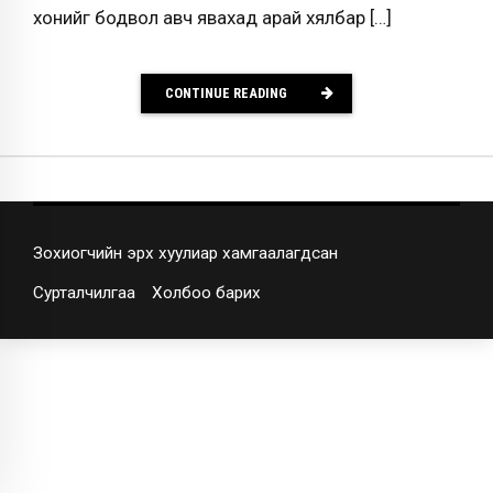
хонийг бодвол авч явахад арай хялбар […]
CONTINUE READING
Зохиогчийн эрх хуулиар хамгаалагдсан
Сурталчилгаа
Холбоо барих