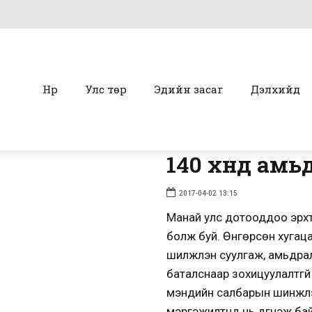
Нүүр
Улс төр
Эдийн засаг
Дэлхийд
140 хүнд амь
2017-04-02 13:15
Манай улс дотооддоо эрхт
болж буй. Өнгөрсөн хугацаа
шилжүүлэн суулгаж, амьдр
баталснаар зохицуулалтгүй
мэндийн салбарын шинжлэх
мэргэжилтнүүд нь дүгнэж бай