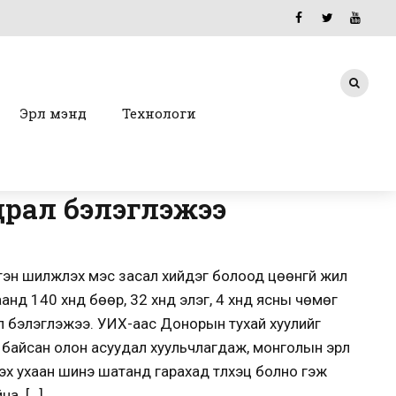
Эрүүл мэнд
Технологи
драл бэлэглэжээ
эн шилжүүлэх мэс засал хийдэг болоод цөөнгүй жил
нд 140 хүнд бөөр, 32 хүнд элэг, 4 хүнд ясны чөмөг
ал бэлэглэжээ. УИХ-аас Донорын тухай хуулийг
 байсан олон асуудал хуульчлагдаж, монголын эрүүл
 ухаан шинэ шатанд гарахад түлхэц болно гэж
на. […]