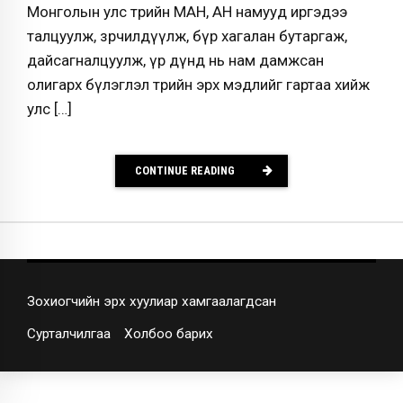
Монголын улс төрийн МАН, АН намууд иргэдээ
талцуулж, зөрчилдүүлж, бүр хагалан бутаргаж,
дайсагналцуулж, үр дүнд нь нам дамжсан
олигарх бүлэглэл төрийн эрх мэдлийг гартаа хийж
улс […]
CONTINUE READING
Зохиогчийн эрх хуулиар хамгаалагдсан
Сурталчилгаа
Холбоо барих