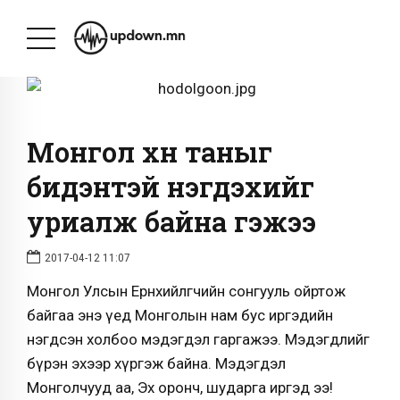
Монгол хүн таныг
бидэнтэй нэгдэхийг
уриалж байна гэжээ
2017-04-12 11:07
Монгол Улсын Ерөнхийлөгчийн сонгууль ойртож
байгаа энэ үед Монголын нам бус иргэдийн
нэгдсэн холбоо мэдэгдэл гаргажээ. Мэдэгдлийг
бүрэн эхээр хүргэж байна. Мэдэгдэл
Монголчууд аа, Эх оронч, шударга иргэд ээ!