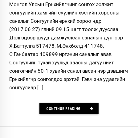
Монгол Улсын Ерөнхийлөгчийг сонгох ээлжит
сонгуулийн хамгийн сүүлийн хэсгийн хорооны
саналыг Сонгуулийн ерөнхий хороо өнөөдөр
(2017.06.27) өглөөний 09.15 цагт тоолж дууслаа.
Дэлгэцээр шууд дамжуулсан саналын дүнгээр
Х.Баттулга 517478, М.Энхболд 411748,
С.Ганбаатар 409899 иргэний саналыг авав.
Сонгуулийн тухай хуульд заасны дагуу нийт
сонгогчийн 50-1 хувийн санал авсан нэр дэвшигч
Ерөнхийлөгчөөр сонгогдох эрхтэй. Гэвч энэ удаагийн
сонгуулиар […]
CONTINUE READING