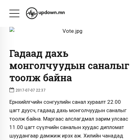
Гадаад дахь
монголчуудын саналыг
тоолж байна
2017-07-07 22:37
Ерөнхийлөгчийн сонгуулийн санал хураалт 22.00
цагт дуусч, гадаад дахь монголчуудын саналыг
тоолж байна. Маргаас алслагдмал зарим улсаас
11.00 цагт сүүлчийн саналын хуудас дипломат
шуудангаар дамжиж ирэх аж. Хилийн чанадад