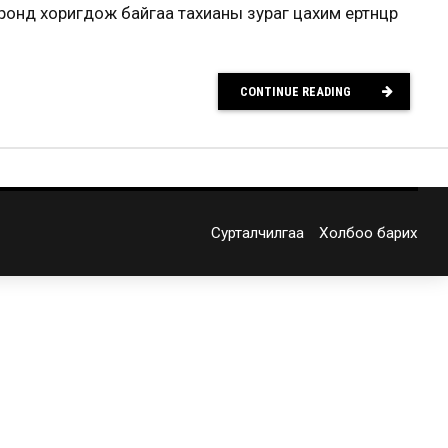
онд хоригдож байгаа тахианы зураг цахим ертөнцөөр
CONTINUE READING
Сурталчилгаа
Холбоо барих