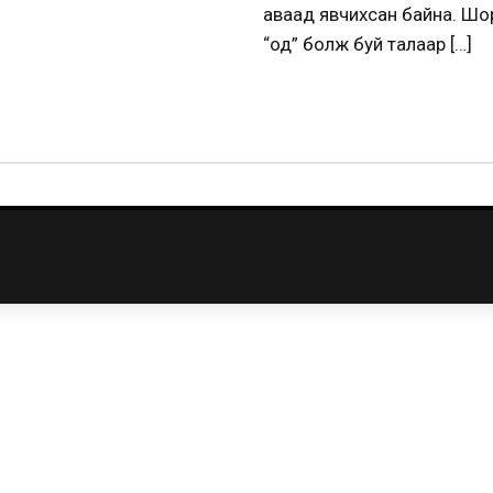
аваад явчихсан байна. Шор
“од” болж буй талаар […]