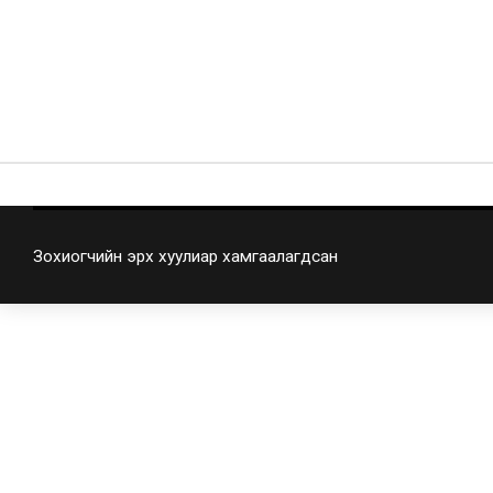
Зохиогчийн эрх хуулиар хамгаалагдсан