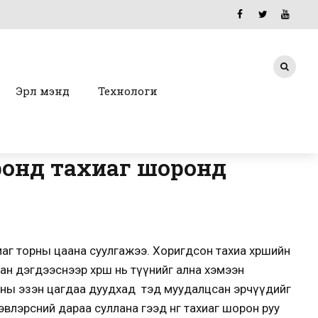
Эрүүл мэнд
Технологи
ронд тахиаг шоронд
аг торны цаана суулгажээ. Хоригдсон тахиа хөршийн
ан дэгдээснээр хөрш нь түүнийг ална хэмээн
аны эзэн цагдаа дуудхад тэд муудалцсан эрчүүдийг
влэрсний дараа суллана гээд нөгөө тахиаг шорон руу