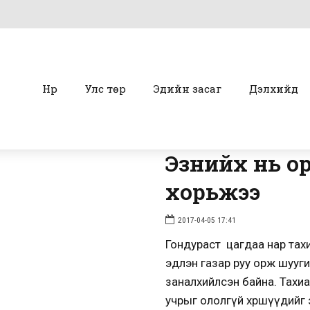
Нүүр
Улс төр
Эдийн засаг
Дэлхийд
Эзнийх нь о
хорьжээ
2017-04-05 17:41
Гондураст цагдаа нар тахи
эдлэн газар руу орж шууги
заналхийлсэн байна. Тахи
учрыг ололгүй хөршүүдийг э