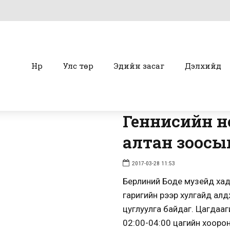
Нүүр
Улс төр
Эдийн засаг
Дэлхийд
Геннисийн н
алтан зоосы
2017-03-28 11:53
Берлиний Боде музейд ха
гаригийн үүрээр хулгайд а
цуглуулга байдаг. Цагдаа
02:00-04:00 цагийн хооронд