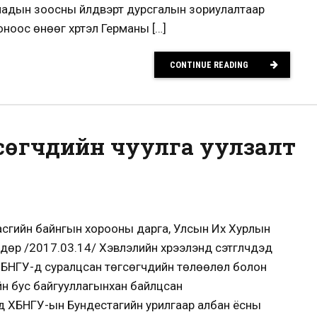
надын зоосны үйлдвэрт дурсгалын зориулалтаар
оноос өнөөг хүртэл Германы […]
CONTINUE READING
сөгчдийн чуулга уулзалт
сгийн байнгын хорооны дарга, Улсын Их Хурлын
дөр /2017.03.14/ Хэвлэлийн хүрээлэнд сэтгүүлчдэд
 ХБНГУ-д суралцсан төгсөгчдийн төлөөлөл болон
ийн бус байгууллагынхан байлцсан
д ХБНГУ-ын Бундестагийн урилгаар албан ёсны