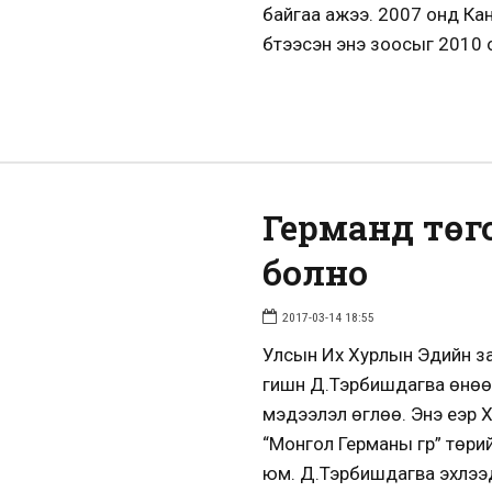
байгаа ажээ. 2007 онд Ка
бүтээсэн энэ зоосыг 2010 
Германд төг
болно
2017-03-14 18:55
Улсын Их Хурлын Эдийн за
гишүүн Д.Тэрбишдагва өнөө
мэдээлэл өглөө. Энэ үеэр
“Монгол Германы гүүр” төр
юм. Д.Тэрбишдагва эхлээ