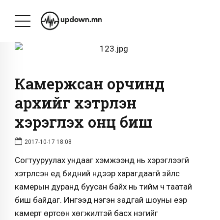
Камержсан орчинд
архийг хэтрүүлэн
хэрэглэх онц биш
2017-10-17 18:08
Согтууруулах ундааг хэмжээнд нь хэрэглээгүй
хэтрүүлсэн үед бидний нүдээр харагдаагүй зүйлс
камерын дуранд буусан байх нь тийм ч таатай
биш байдаг. Ингээд нэгэн задгай шоуны үеэр
камерт өртсөн хөгжилтэй басхүү нэгийг