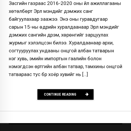
Засгийн газраас 2016-2020 оны үйл ажиллагааны
хөтөлбөрт Эрүүл мэндийг дэмжих санг
байгуулахаар заажээ. Энэ оны гуравдугаар
сарын 15-ны өдрийн хуралдаанаар Эрүүл мэндийг
дэмжих сангийн дүрэм, хөрөнгийг зарцуулах
журмыг хэлэлцсэн билээ. Хуралдаанаар архи,
согтууруулах ундааны онцгой албан татварын
нэг хувь, эмийн импортын гаалийн болон
нэмэгдсэн өртгийн албан татвар, тамхины онцгой
татвараас тус бүр хоёр хувийг нь […]
CONTINUE READING