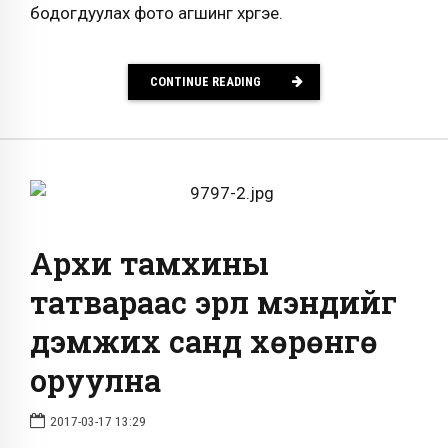
бодогдуулах фото агшинг хүргэе.
CONTINUE READING
Архи тамхины
татвараас эрүүл мэндийг
дэмжих санд хөрөнгө
оруулна
2017-03-17 13:29