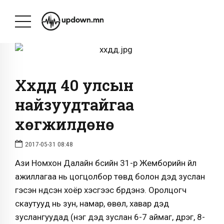
Хүүхдүүд 40 улсын
найзуудтайгаа
хөгжилдөнө
2017-05-31 08:48
Ази Номхон Далайн бүсийн 31-р Жемборийн үйл
ажиллагаа нь цогцолбор төвүүд болон дэд зуслан
гэсэн үндсэн хоёр хэсгээс бүрдэнэ. Оролцогч
скаутууд нь зун, намар, өвөл, хавар дэд
зуслангуудад (нэг дэд зуслан 6-7 аймаг, дүүрэг, 8-