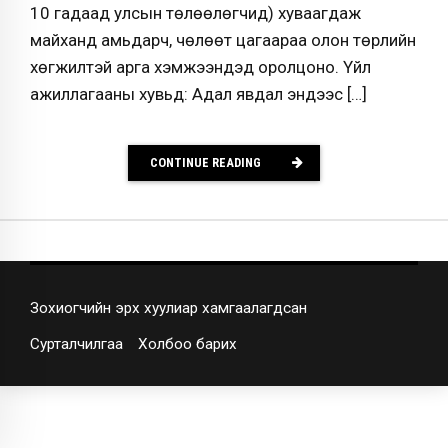
10 гадаад улсын төлөөлөгчид) хуваагдаж
майханд амьдарч, чөлөөт цагаараа олон төрлийн
хөгжилтэй арга хэмжээнүүдэд оролцоно. Үйл
ажиллагааны хувьд: Адал явдал эндээс […]
CONTINUE READING
Зохиогчийн эрх хуулиар хамгаалагдсан
Сурталчилгаа
Холбоо барих