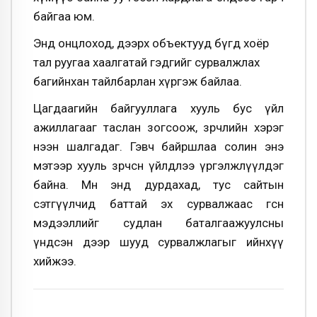
байгаа юм.
Энд онцлоход, дээрх объектууд бүгд хоёр
тал руугаа хаалгатай гэдгийг сурвалжлах
багийнхан тайлбарлан хүргэж байлаа.
Цагдаагийн байгууллага хууль бус үйл
ажиллагааг таслан зогсоож, зөрчлийн хэрэг
нээн шалгадаг. Гэвч байршлаа солин энэ
мэтээр хууль зөрчсөн үйлдлээ үргэлжлүүлдэг
байна. Мөн энд дурдахад, тус сайтын
сэтгүүлчид баттай эх сурвалжаас өгсөн
мэдээллийг судлан баталгаажуулсны
үндсэн дээр шууд сурвалжлагыг ийнхүү
хийжээ.