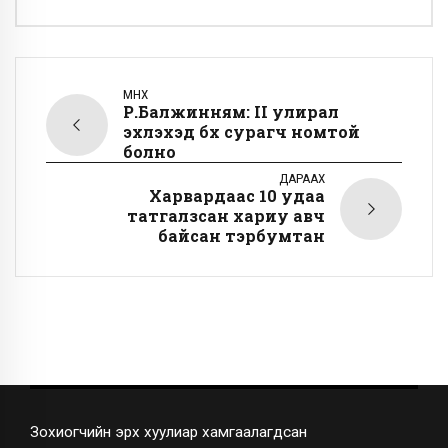
ӨМНӨХ
Р.Балжинням: II улирал
эхлэхэд бүх сурагч номтой
болно
ДАРААХ
Харвардаас 10 удаа
татгалзсан хариу авч
байсан тэрбумтан
Зохиогчийн эрх хуулиар хамгаалагдсан