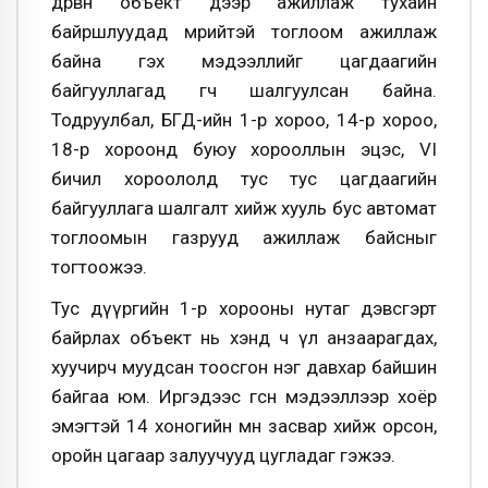
дөрвөн объект дээр ажиллаж тухайн
байршлуудад мөрийтэй тоглоом ажиллаж
байна гэх мэдээллийг цагдаагийн
байгууллагад өгч шалгуулсан байна.
Тодруулбал, БГД-ийн 1-р хороо, 14-р хороо,
18-р хороонд буюу хорооллын эцэс, VI
бичил хороололд тус тус цагдаагийн
байгууллага шалгалт хийж хууль бус автомат
тоглоомын газрууд ажиллаж байсныг
тогтоожээ.
Тус дүүргийн 1-р хорооны нутаг дэвсгэрт
байрлах объект нь хэнд ч үл анзаарагдах,
хуучирч муудсан тоосгон нэг давхар байшин
байгаа юм. Иргэдээс өгсөн мэдээллээр хоёр
эмэгтэй 14 хоногийн өмнө засвар хийж орсон,
оройн цагаар залуучууд цугладаг гэжээ.