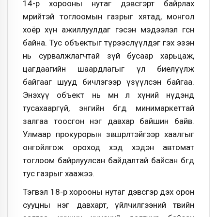
14-р хорооны нутаг дэвсгэрт байрлах
мөрийтэй тоглоомын газрыг хятад, монгол
хоёр хүн ажиллуулдаг гэсэн мэдээлэл өгсөн
байна. Тус объектыг түрээслүүлдэг гэх эзэн
нь сурвалжлагчтай зүй бусаар харьцаж,
цагдаагийн шаардлагыг үл биелүүлж
байгааг шууд бичлэгээр үзүүлсэн байгаа.
Энэхүү объект нь мөн л хүний нүдэнд
тусахааргүй, энгийн бөгөөд минимаркеттай
залгаа тоосгон нэг давхар байшин байв.
Улмаар прокурорын зөвшөөрөлтэйгээр хаалгыг
онгойлгож ороход хэд хэдэн автомат
тоглоом байрлуулсан байдалтай байсан бөгөөд
тус газрыг хаажээ.
Тэгвэл 18-р хорооны нутаг дэвсгэр дэх орон
сууцны нэг давхарт, үйлчилгээний төвийн