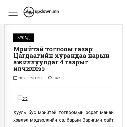
БУСАД
Мөрийтэй тоглоом газар:
Цагдаагийн хурандаа нарын
ажиллуулдаг 4 газрыг
илчиллээ
2019-10-23 11:00
1
min
Хууль бус мөрийтэй тоглоомын эсрэг манай
хэвлэл мэдээллийн салбарын Зариг.мн сайт