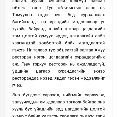
залгаа, хуучин хүнсний дэлгүүр байсан
объект гэнэ. Тус объеъктын эзэн нь
Тэмүүлэн гэдэг хүн бөгөөд сурвалжлах
багийнханд өгсөн иргэдийн мэдээллээр уг
тухайн байранд шөнийн цагаар цагдаагийн
том цолтой хүмүүс ирдэг, цагдаагийн алба
хаагчидтай холбоотой байх магадлалтай
гэжээ. Нөгөө талаар тус объекттай залгаа Амуу
ресторан нэгэн цагдаагийн хурандаагийнх
аж. Гэвч тэрхүү ресторан нь ажилладагүй,
үдшийн цагаар хурандаагийн эхнэр
ресторандаа ирээд явдаг гэсэн мэдээллийг
өгчээ.
Энэ бүгдээс харахад, нийгмийг харлуулж,
залуучуудын амьдралаар тоглож байгаа энэ
хууль бус үйлдлийн ард цагдаагийн цолтой
хүмүүс байна уу гэсэн хардлага эндээс гарч