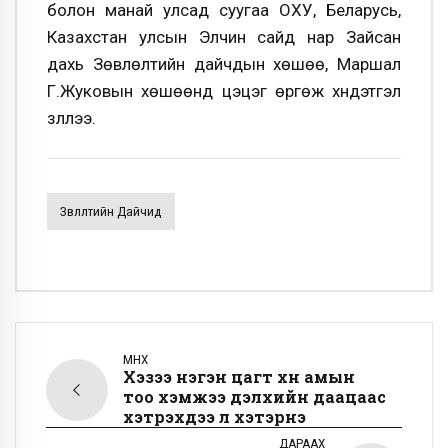
болон манай улсад суугаа ОХУ, Беларусь,
Казахстан улсын Элчин сайд нар Зайсан
дахь Зөвлөлтийн дайчдын хөшөө, Маршал
Г.Жуковын хөшөөнд цэцэг өргөж хүндэтгэл
үзүүллээ.
Зөвлөлтийн Дайчид
ӨМНӨХ
Хэзээ нэгэн цагт хүн амын
тоо хэмжээ дэлхийн даацаас
хэтрэхдээ л хэтэрнэ
ДАРААХ