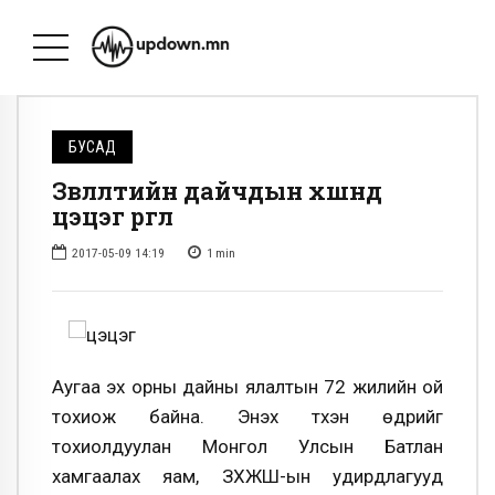
БУСАД
Зөвлөлтийн дайчдын хөшөөнд
цэцэг өргөлөө
2017-05-09 14:19
1
min
Аугаа эх орны дайны ялалтын 72 жилийн ой
тохиож байна. Энэхүү түүхэн өдрийг
тохиолдуулан Монгол Улсын Батлан
хамгаалах яам, ЗХЖШ-ын удирдлагууд