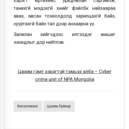
хэрэгт өртөхөөс урьдчилан сэргийлж,
танихгүй мэдэхгүй хүнийг фэйсбүүк найзаараа
авах, авсан тохиолдолд харилцахгүй байх,
хууртахгүй байх тал дээр анхаарна уу.
Залилан хийгчдээс илгээдэг жишиг
захидлыг дор нийтлэв.
Цахим гэмт хэрэгтэй тэмцэх алба – Cyber
crime unit of NPA Mongolia
Ransomware
Цахим Луйвар