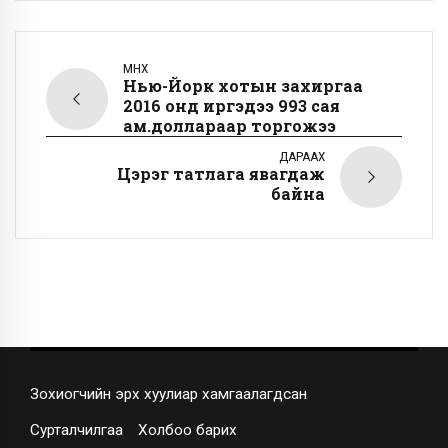
ӨМНӨХ
Нью-Йорк хотын захиргаа
2016 онд иргэдээ 993 сая
ам.доллараар торгожээ
ДАРААХ
Цэрэг татлага явагдаж
байна
Зохиогчийн эрх хуулиар хамгаалагдсан
Сурталчилгаа
Холбоо барих