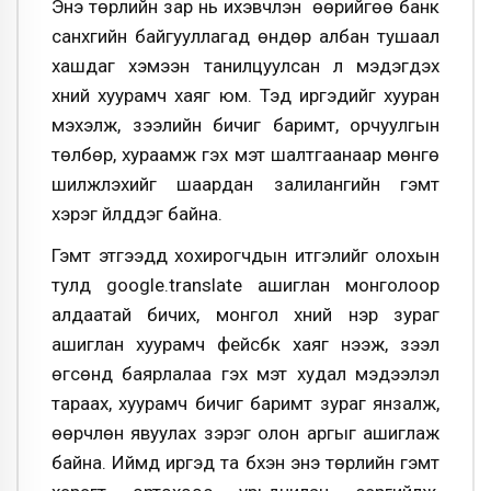
Энэ төрлийн зар нь ихэвчлэн өөрийгөө банк
санхүүгийн байгууллагад өндөр албан тушаал
хашдаг хэмээн танилцуулсан үл мэдэгдэх
хүний хуурамч хаяг юм. Тэд иргэдийг хууран
мэхэлж, зээлийн бичиг баримт, орчуулгын
төлбөр, хураамж гэх мэт шалтгаанаар мөнгө
шилжүүлэхийг шаардан залилангийн гэмт
хэрэг үйлддэг байна.
Гэмт этгээдүүд хохирогчдын итгэлийг олохын
тулд google.translate ашиглан монголоор
алдаатай бичих, монгол хүний нэр зураг
ашиглан хуурамч фейсбүүк хаяг нээж, зээл
өгсөнд баярлалаа гэх мэт худал мэдээлэл
тараах, хуурамч бичиг баримт зураг янзалж,
өөрчлөн явуулах зэрэг олон аргыг ашиглаж
байна. Иймд иргэд та бүхэн энэ төрлийн гэмт