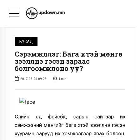
БУСАД
Сэрэмжлүүлэг: Бага хүүтэй мөнгө
зээлүүлнэ гэсэн зараас
болгоомжлоно уу?
2017-05-06 09:25
1
min
Сүүлийн үед фейсбүүк, зарын сайтаар их
хэмжээний мөнгийг бага хүүтэй зээлүүлнэ гэсэн
хуурамч зарууд их хэмжээгээр явах болсон.