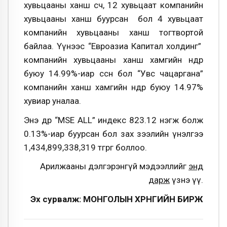
хувьцааны ханш өсч, 12 хувьцаат компанийн
хувьцааны ханш буурсан бол 4 хувьцаат
компанийн хувьцааны ханш тогтвортой
байлаа. Үүнээс “Евроазиа Капитал холдинг”
компанийн хувьцааны ханш хамгийн өндөр
буюу 14.99%-иар өссөн бол “Увс чацаргана”
компанийн ханш хамгийн өндөр буюу 14.97%
хувиар уналаа.
Энэ өдөр “MSE ALL” индекс 823.12 нэгж болж
0.13%-иар буурсан бол зах зээлийн үнэлгээ
1,434,899,338,319 төгрөг боллоо.
Арилжааны дэлгэрэнгүй мэдээллийг
энд
дарж
үзнэ үү.
Эх сурвалж: МОНГОЛЫН ХӨРӨНГИЙН БИРЖ