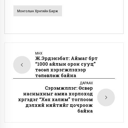
Монголын Хөрөнгийн Бирж
ӨМНӨХ
Ж.Эрдэнэбат: Аймаг бүрт
“1000 айлын орон сууц”
төсөл хэрэгжүүлэхээр
төлөвлөж байна
ДАРААХ
Сэрэмжлүүлэг: Өсвөр
насныхныг амиа хорлоход
хүргэдэг “Хөх халим” тоглоом
дэлхий нийтийг цочроож
байна