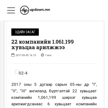
ЭДИЙН ЗАСАГ
22 компанийн 1.061.199
хувьцаа арилжжээ
2017-05-05 16:13
1
min
2017 оны 5 дугаар сарын 05-ны өдөр “I”,
“II”, “III” ангилалд бүртгэлтэй 22 хувьцаат
компанийн 1,061,199 ширхэг хувьцаа
арилжигдсанаас 6 хувьцаат компанийн