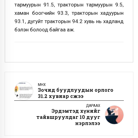
тармуурын 91.5, тракторын тармуурын 9.5,
хаман боогчийн 93.3, тракторын хадуурын
93.1, дугуйт тракторын 94.2 хувь нь хадланд
бэлэн болоод байгаа аж.
ӨМНӨХ
Зочид буудлуудын орлого
31.2 хувиар өсжээ
ДАРААХ
Эрдэмтэд хүнийг
тайвшруулдаг 10 дууг
нэрлэлээ