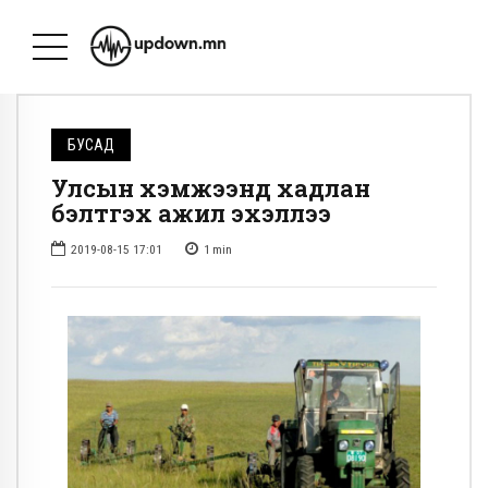
БУСАД
Улсын хэмжээнд хадлан
бэлтгэх ажил эхэллээ
2019-08-15 17:01
1
min