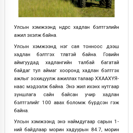
Улсын хэмжээнд өнөөдрөөс хадлан бэлтгэлийн
ажил эхэлж байна.
Улсын хэмжээнд нэг сая тонноос дээш
хадлан бэлтгэх төлөвтэй байна. Говийн
аймгуудад хадлангийн талбай багатай
байдаг тул аймаг хооронд хадлан бэлтгэх
ажлыг зохицуулж ажиллах талаар ХХААХҮЯ-
наас мэдээлж байна. Энэ жил ихэнх нутгаар
зуншлага сайн байсан учир хадлан
бэлтгэлийг 100 авах боломж бүрдсэн гэж
байна.
Улсын хэмжээнд энэ наймдугаар сарын 1-
ний байдлаар морин хадуурын 84.7, морин