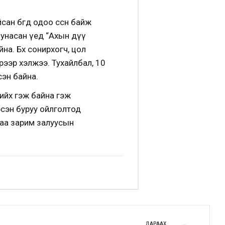
н бөгөөд одоо өссөн байж
унасан үед “Ахын дүү
на. Бөх сонирхогч, цол
эрээр хэлжээ. Тухайлбал, 10
сэн байна.
хийх гэж байна гэж
гэсэн буруу ойлголтод
гаа зарим залуусын
ДАРААХ