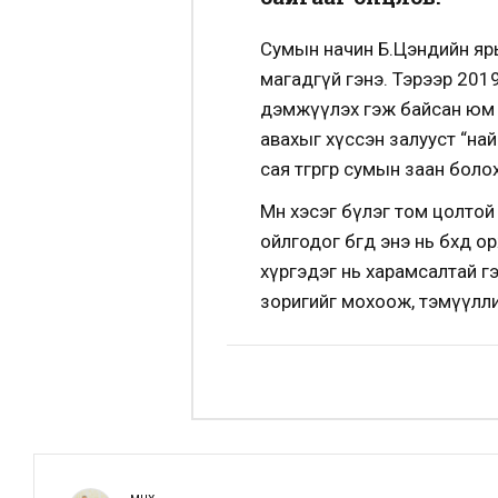
Сумын начин Б.Цэндийн ярьсн
магадгүй гэнэ. Тэрээр 20
дэмжүүлэх гэж байсан юм уу
авахыг хүссэн залууст “най
сая төгрөгөөр сумын заан бо
Мөн хэсэг бүлэг том цолтой
ойлгодог бөгөөд энэ нь бөхө
хүргэдэг нь харамсалтай г
зоригийг мохоож, тэмүүллийг