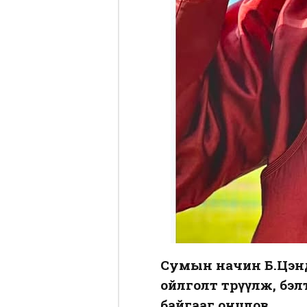
Сумын начин Б.Цэнд 
ойлголт төрүүлж, бэ
байгааг онцлов.