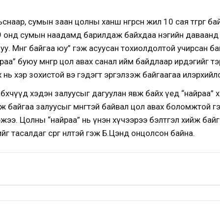
аар, сумын заан цолны ханш өнгөрсөн жил 10 сая төгрөг байса
19 онд сумын наадамд барилдаж байхдаа нэгийн даваанд 
. Мөнгө байгаа юу” гэж асуусан тохиолдолтой учирсан бай
раа” буюу мөнгөөр цол авах санал ийм байдлаар ирдэгийг т
лох нь хэр зохистой вэ гэдэгт эргэлзэж байгаагаа илэрхийл
 бөхчүүд хэдэн залуусыг дагуулан явж байх үед “найраа” 
д орж байгаа залуусыг мөнгөтэй байвал цол авах боломжтой 
эжээ. Цолны “найраа” нь үнэн хүчээрээ бэлтгэл хийж бай
 тасалдаг сөрөг нөлөөтэй гэж Б.Цэнд онцолсон байна.