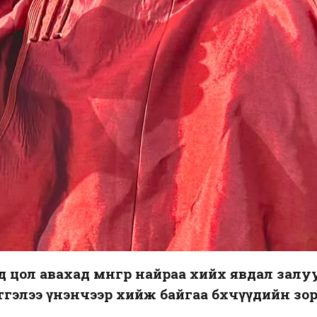
цол авахад мөнгөөр найраа хийх явдал зал
лтгэлээ үнэнчээр хийж байгаа бөхчүүдийн з