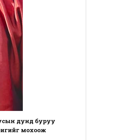
уусын дунд буруу
оригийг мохоож