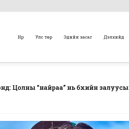
Нүүр
Улс төр
Эдийн засаг
Дэлхийд
нд: Цолны “найраа” нь бөхийн залуусы