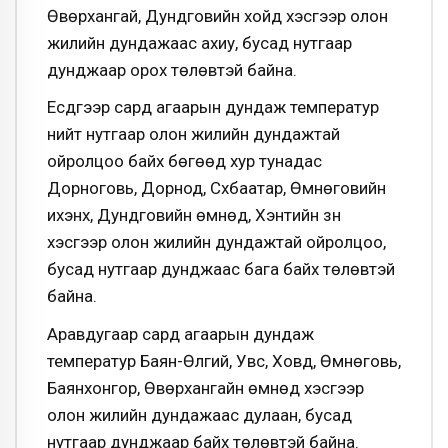
Өвөрхангай, Дундговийн хойд хэсгээр олон
жилийн дундажаас ахиу, бусад нутгаар
дунджаар орох төлөвтэй байна.
Есдүгээр сард агаарын дундаж температур
нийт нутгаар олон жилийн дундажтай
ойролцоо байх бөгөөд хур тунадас
Дорноговь, Дорнод, Сүхбаатар, Өмнөговийн
ихэнх, Дундговийн өмнөд, Хэнтийн зүүн
хэсгээр олон жилийн дундажтай ойролцоо,
бусад нутгаар дунджаас бага байх төлөвтэй
байна.
Аравдугаар сард агаарын дундаж
температур Баян-Өлгий, Увс, Ховд, Өмнөговь,
Баянхонгор, Өвөрхангайн өмнөд хэсгээр
олон жилийн дундажаас дулаан, бусад
нутгаар дунджаар байх төлөвтэй байна.