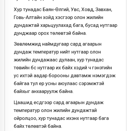
Хур тунадас Баян-Өлгий, Увс, Ховд, Завхан,
Говь-Алтайн хойд хэсгээр олон жилийн
дундажтай харьцуулахад бага, бусад нутгаар
дунджаар орох төлөвтэй байна.
Зөвлөмжид наймдугаар сард агаарын
дундаж температур нийт нутгаар олон
жилийн дундажаас дулаан, хур тунадас
төвийн бүс нутгаар их байх хэдий ч гэнэтийн
ус ихтэй аадар борооны давтамж нэмэгдэж
байгаа тул үер усны аюулаас сэрэмжтэй
байхыг анхааруулж байна.
Цаашид есдүгээр сард агаарын дундаж
температур олон жилийн дундажтай
ойролцоо, хур тунадас ихэнх нутгаар бага
байх төлөвтэй байна.