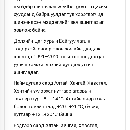
ны өдөр шинэчлэн weather.gov.mn цахим
хуудсанд байршуулдаг тул хэрэглэгчид
шинэчилсэн мэдээллийг авч ашиглахыг
зөвлөж байна.
Дэлхийн Цаг Уурын Байгууллагын
тодорхойлсноор олон жилийн дундаж
үзүүлэлтэд 1991–2020 оны хоорондох цаг
уурын хэмжигдэхүүний дундаж утгыг
ашигладаг.
Наймдугаар сард Алтай, Хангай, Хөвсгөл,
Хэнтийн уулархаг нутгаар агаарын
температур +8…+14°С, Алтайн өвөр говь
болон говийн талд +20…+26°С, бусад
нутгаар +12…+20°С байна.
Есдүгээр сард Алтай, Хангай, Хөвсгөл,