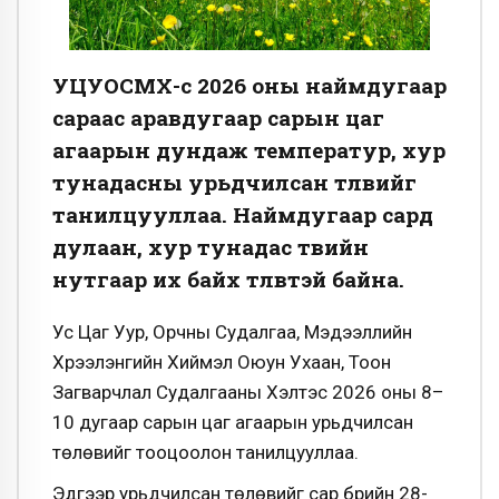
УЦУОСМХ-өөс 2026 оны наймдугаар
сараас аравдугаар сарын цаг
агаарын дундаж температур, хур
тунадасны урьдчилсан төлөвийг
танилцууллаа. Наймдугаар сард
дулаан, хур тунадас төвийн
нутгаар их байх төлөвтэй байна.
Ус Цаг Уур, Орчны Судалгаа, Мэдээллийн
Хүрээлэнгийн Хиймэл Оюун Ухаан, Тоон
Загварчлал Судалгааны Хэлтэс 2026 оны 8–
10 дугаар сарын цаг агаарын урьдчилсан
төлөвийг тооцоолон танилцууллаа.
Эдгээр урьдчилсан төлөвийг сар бүрийн 28-