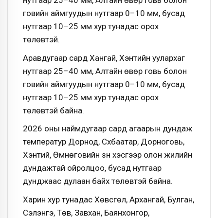
говийн аймгуудын нутгаар 0–10 мм, бусад
нутгаар 10–25 мм хур тунадас орох
төлөвтэй.
Аравдугаар сард Хангай, Хэнтийн уулархаг
нутгаар 25–40 мм, Алтайн өвөр говь болон
говийн аймгуудын нутгаар 0–10 мм, бусад
нутгаар 10–25 мм хур тунадас орох
төлөвтэй байна.
2026 оны наймдугаар сард агаарын дундаж
температур Дорнод, Сүхбаатар, Дорноговь,
Хэнтий, Өмнөговийн зүүн хэсгээр олон жилийн
дундажтай ойролцоо, бусад нутгаар
дунджаас дулаан байх төлөвтэй байна.
Харин хур тунадас Хөвсгөл, Архангай, Булган,
Сэлэнгэ, Төв, Завхан, Баянхонгор,