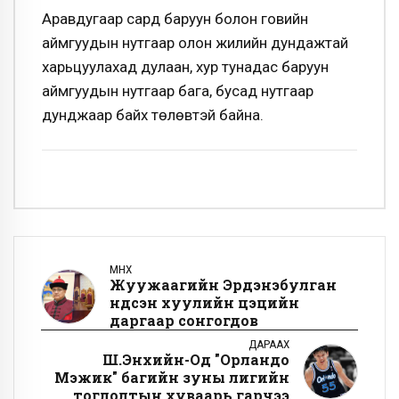
Аравдугаар сард баруун болон говийн
аймгуудын нутгаар олон жилийн дундажтай
харьцуулахад дулаан, хур тунадас баруун
аймгуудын нутгаар бага, бусад нутгаар
дунджаар байх төлөвтэй байна.
ӨМНӨХ
Жуужаагийн Эрдэнэбулган
Үндсэн хуулийн цэцийн
даргаар сонгогдов
ДАРААХ
Ш.Энхийн-Од "Орландо
Мэжик" багийн зуны лигийн
тоглолтын хуваарь гарчээ