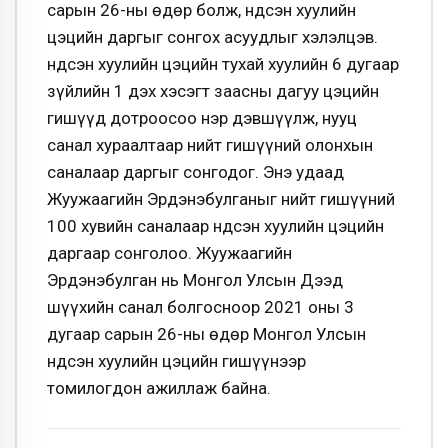
сарын 26-ны өдөр болж, Үндсэн хуулийн
цэцийн даргыг сонгох асуудлыг хэлэлцэв.
Үндсэн хуулийн цэцийн тухай хуулийн 6 дугаар
зүйлийн 1 дэх хэсэгт заасны дагуу цэцийн
гишүүд дотроосоо нэр дэвшүүлж, нууц
санал хураалтаар нийт гишүүний олонхын
саналаар даргыг сонгодог. Энэ удаад
Жуужаагийн Эрдэнэбулганыг нийт гишүүний
100 хувийн саналаар Үндсэн хуулийн цэцийн
даргаар сонголоо. Жуужаагийн
Эрдэнэбулган нь Монгол Улсын Дээд
шүүхийн санал болгосноор 2021 оны 3
дугаар сарын 26-ны өдөр Монгол Улсын
Үндсэн хуулийн цэцийн гишүүнээр
томилогдон ажиллаж байна.