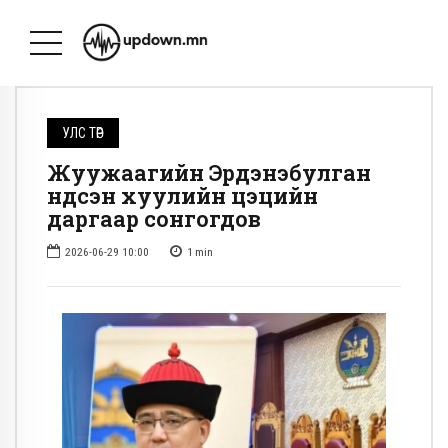
УЛС ТӨР
Жуужаагийн Эрдэнэбулган
Үндсэн хуулийн цэцийн
даргаар сонгогдов
2026-06-29 10:00
1
min