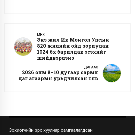
ӨМНӨХ
Энэ жил Их Монгол Улсын
820 жилийн ойд зориулан
1024 бөх барилдах эсэхийг
шийдвэрлэнэ
ДАРААХ
2026 оны 8–10 дугаар сарын
цаг агаарын урьдчилсан төлөв
Зохиогчийн эрх хуулиар хамгаалагдсан