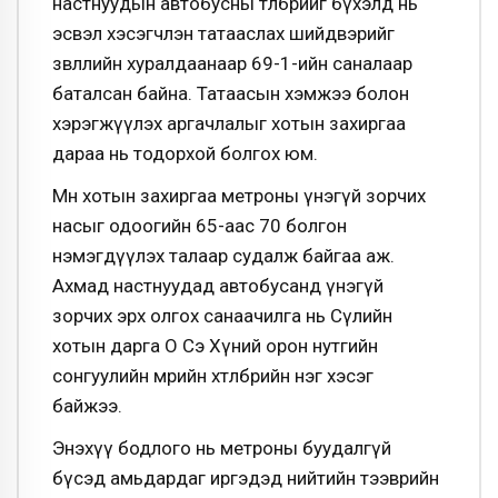
настнуудын автобусны төлбөрийг бүхэлд нь
эсвэл хэсэгчлэн татааслах шийдвэрийг
зөвлөлийн хуралдаанаар 69-1-ийн саналаар
баталсан байна. Татаасын хэмжээ болон
хэрэгжүүлэх аргачлалыг хотын захиргаа
дараа нь тодорхой болгох юм.
Мөн хотын захиргаа метроны үнэгүй зорчих
насыг одоогийн 65-аас 70 болгон
нэмэгдүүлэх талаар судалж байгаа аж.
Ахмад настнуудад автобусанд үнэгүй
зорчих эрх олгох санаачилга нь Сөүлийн
хотын дарга О Сэ Хүний орон нутгийн
сонгуулийн мөрийн хөтөлбөрийн нэг хэсэг
байжээ.
Энэхүү бодлого нь метроны буудалгүй
бүсэд амьдардаг иргэдэд нийтийн тээврийн