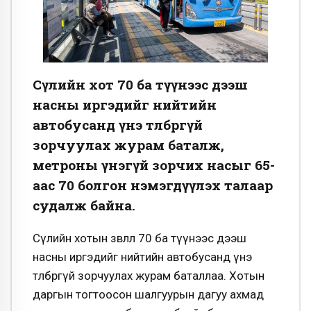
Сөүлийн хот 70 ба түүнээс дээш
насны иргэдийг нийтийн
автобусанд үнэ төлбөргүй
зорчуулах журам баталж,
метроны үнэгүй зорчих насыг 65-
аас 70 болгон нэмэгдүүлэх талаар
судалж байна.
Сөүлийн хотын зөвлөл 70 ба түүнээс дээш
насны иргэдийг нийтийн автобусанд үнэ
төлбөргүй зорчуулах журам баталлаа. Хотын
даргын тогтоосон шалгуурын дагуу ахмад