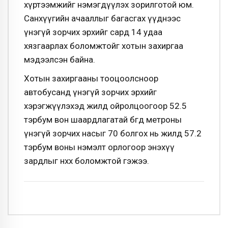
хүртээмжийг нэмэгдүүлэх зорилготой юм.
Санхүүгийн ачааллыг багасгах үүднээс
үнэгүй зорчих эрхийг сард 14 удаа
хязгаарлах боломжтойг хотын захиргаа
мэдээлсэн байна.
Хотын захиргааны тооцоолсноор
автобусанд үнэгүй зорчих эрхийг
хэрэгжүүлэхэд жилд ойролцоогоор 52.5
тэрбум вон шаардлагатай бөгөөд метроны
үнэгүй зорчих насыг 70 болгох нь жилд 57.2
тэрбум воны нэмэлт орлогоор энэхүү
зардлыг нөхөх боломжтой гэжээ.