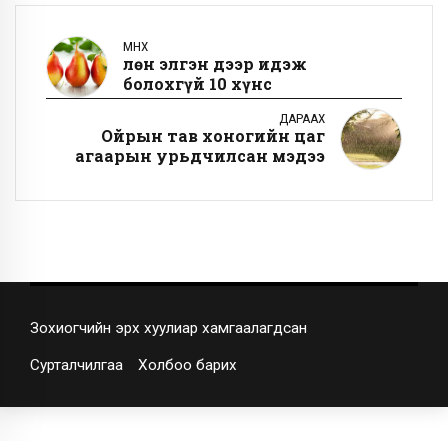
ӨМНӨХ
Өлөн элгэн дээр идэж
болохгүй 10 хүнс
ДАРААХ
Ойрын тав хоногийн цаг
агаарын урьдчилсан мэдээ
Зохиогчийн эрх хуулиар хамгаалагдсан
Сурталчилгаа
Холбоо барих