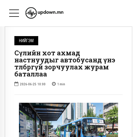
НИЙГЭМ
Сөүлийн хот ахмад
настнуудыг автобусанд үнэ
төлбөргүй зорчуулах журам
баталлаа
2026-06-25 10:00
1
min