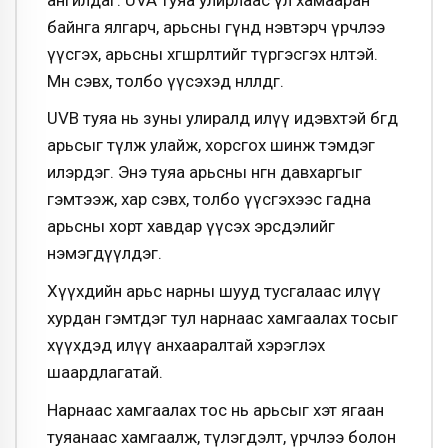
байнга ялгарч, арьсны гүнд нэвтэрч үрчлээ
үүсгэх, арьсны хөгшрөлтийг түргэсгэх нөлөөтэй.
Мөн сэвх, толбо үүсэхэд нөлөөлдөг.
UVB туяа нь зуны улиралд илүү идэвхтэй бөгөөд
арьсыг түлж улайж, хорсгох шинж тэмдэг
илэрдэг. Энэ туяа арьсны өнгөн давхаргыг
гэмтээж, хар сэвх, толбо үүсгэхээс гадна
арьсны хорт хавдар үүсэх эрсдэлийг
нэмэгдүүлдэг.
Хүүхдийн арьс нарны шууд тусгалаас илүү
хурдан гэмтдэг тул нарнаас хамгаалах тосыг
хүүхдэд илүү анхааралтай хэрэглэх
шаардлагатай.
Нарнаас хамгаалах тос нь арьсыг хэт ягаан
туяанаас хамгаалж, түлэгдэлт, үрчлээ болон