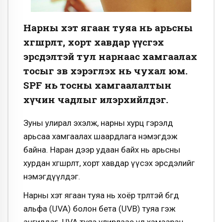
Нарны хэт ягаан туяа нь арьсны
хөгшрөлт, хорт хавдар үүсгэх
эрсдэлтэй тул нарнаас хамгаалах
тосыг зөв хэрэглэх нь чухал юм.
SPF нь тосны хамгаалалтын
хүчин чадлыг илэрхийлдэг.
Зуны улирал эхэлж, нарны хурц гэрэлд
арьсаа хамгаалах шаардлага нэмэгдэж
байна. Наран дээр удаан байх нь арьсны
хурдан хөгшрөлт, хорт хавдар үүсэх эрсдэлийг
нэмэгдүүлдэг.
Нарны хэт ягаан туяа нь хоёр төрөлтэй бөгөөд
альфа (UVA) болон бета (UVB) туяа гэж
ангилдаг. UVA туяа улирлаас үл хамааран