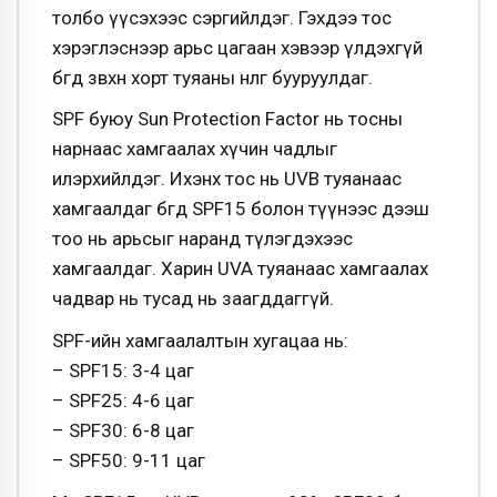
толбо үүсэхээс сэргийлдэг. Гэхдээ тос
хэрэглэснээр арьс цагаан хэвээр үлдэхгүй
бөгөөд зөвхөн хорт туяаны нөлөөг бууруулдаг.
SPF буюу Sun Protection Factor нь тосны
нарнаас хамгаалах хүчин чадлыг
илэрхийлдэг. Ихэнх тос нь UVB туяанаас
хамгаалдаг бөгөөд SPF15 болон түүнээс дээш
тоо нь арьсыг наранд түлэгдэхээс
хамгаалдаг. Харин UVA туяанаас хамгаалах
чадвар нь тусад нь заагддаггүй.
SPF-ийн хамгаалалтын хугацаа нь:
– SPF15: 3-4 цаг
– SPF25: 4-6 цаг
– SPF30: 6-8 цаг
– SPF50: 9-11 цаг