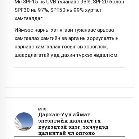
Мөн SPF15 нь UVB туяанаас 93%, SPF20 болон
SPF30 нь 97%, SPF50 нь 99% хүртэл
хамгаалдаг.
Иймээс нарны хэт ягаан туяанаас арьсаа
хамгаалах хамгийн зөв арга нь зориулалтын
нарнаас хамгаалах тосыг зөв хэрэглэж,
шаардлагатай үед дахин түрхэх явдал юм.
ӨМНӨХ
Дархан-Уул аймаг
элсэлтийн шалгалт өгөх
хүүхэдтэй эцэг, эхчүүдэд
цалинтай чөлөө олгоно