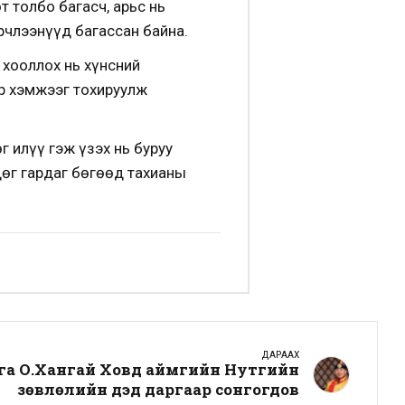
 толбо багасч, арьс нь
рчлээнүүд багассан байна.
 хооллох нь хүнсний
эр хэмжээг тохируулж
г илүү гэж үзэх нь буруу
дөг гардаг бөгөөд тахианы
ДАРААХ
га О.Хангай Ховд аймгийн Нутгийн
зөвлөлийн дэд даргаар сонгогдов