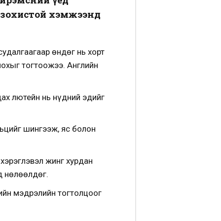
э зохистой хэмжээнд
судалгаагаар өндөг нь хорт
лохыг тогтоожээ. Английн
дах лютейн нь нүдний эдийг
льцийг шингээж, яс болон
н хэрэглэвэл жинг хурдан
д нөлөөлдөг.
гийн мэдрэлийн тогтолцоог