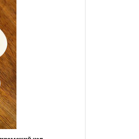
жирэмсний үед