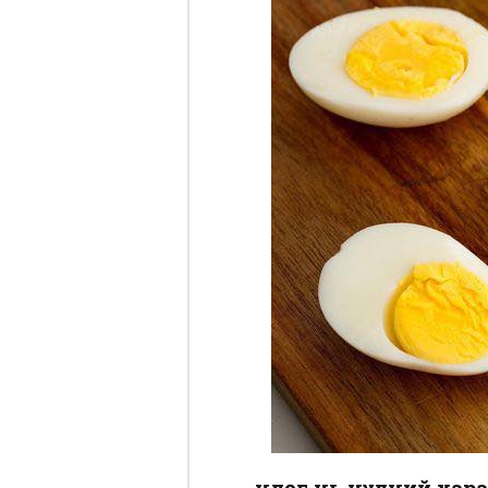
Өндөг нь нүдний хар