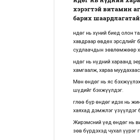
хэрэгтэй витамин аг
барих шаардлагатай
Өндөг нь хүний биед олон 
хавдраар өвдөх эрсдлийг б
судлаачдын зөвлөмжөөр хо
Өндөг нь нүдний хараанд э
хамгаалж, хараа муудахаас
Мөн өндөг нь яс бэхжүүлэх
шүдийг бэхжүүлдэг.
Өглөө бүр өндөг идэх нь жи
хаяхад дэмжлэг үзүүлдэг б
Жирэмсний үед өндөг нь ви
зөв бүрдэхэд чухал үүрэг г