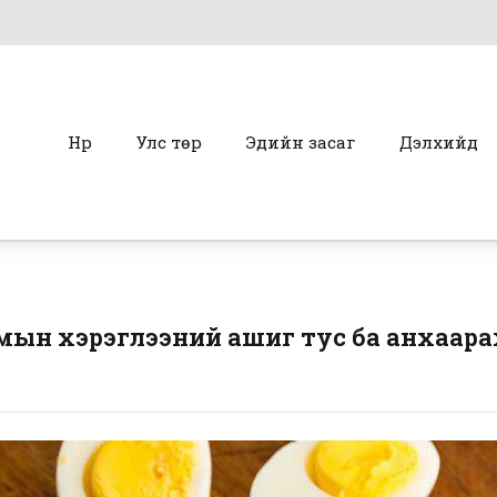
Нүүр
Улс төр
Эдийн засаг
Дэлхийд
тмын хэрэглээний ашиг тус ба анхаара