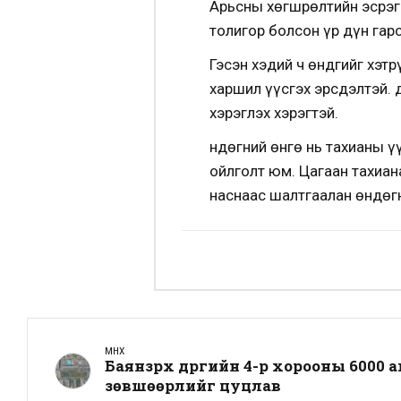
Арьсны хөгшрөлтийн эсрэг 
толигор болсон үр дүн гар
Гэсэн хэдий ч өндгийг хэт
харшил үүсгэх эрсдэлтэй. 
хэрэглэх хэрэгтэй.
Өндөгний өнгө нь тахианы ү
ойлголт юм. Цагаан тахиан
наснаас шалтгаалан өндөгн
ӨМНӨХ
Баянзүрх дүүргийн 4-р хорооны 6000
зөвшөөрлийг цуцлав