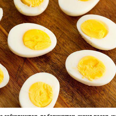
аа сайжруулах, яс бэхжүүлэх, жинг хасах, 