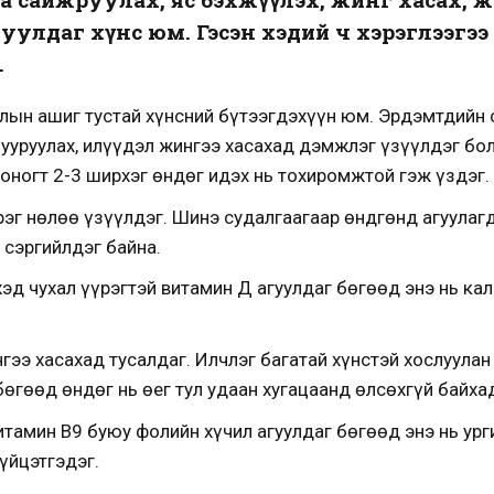
уулдаг хүнс юм. Гэсэн хэдий ч хэрэглээгэ
.
талын ашиг тустай хүнсний бүтээгдэхүүн юм. Эрдэмтдийн 
ууруулах, илүүдэл жингээ хасахад дэмжлэг үзүүлдэг бо
ногт 2-3 ширхэг өндөг идэх нь тохиромжтой гэж үздэг.
ерэг нөлөө үзүүлдэг. Шинэ судалгаагаар өндгөнд агуулаг
 сэргийлдэг байна.
эд чухал үүрэгтэй витамин Д агуулдаг бөгөөд энэ нь ка
нгээ хасахад тусалдаг. Илчлэг багатай хүнстэй хослуула
өгөөд өндөг нь өег тул удаан хугацаанд өлсөхгүй байха
тамин В9 буюу фолийн хүчил агуулдаг бөгөөд энэ нь ур
үйцэтгэдэг.