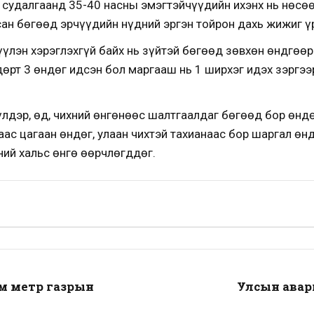
судалгаанд 35-40 насны эмэгтэйчүүдийн ихэнх нь нөсөөт
сан бөгөөд эрчүүдийн нүдний эргэн тойрон дахь жижиг ү
рүүлэн хэрэглэхгүй байх нь зүйтэй бөгөөд зөвхөн өндгөөр
Өдөрт 3 өндөг идсэн бол маргааш нь 1 ширхэг идэх зэргэ
үлдэр, өд, чихний өнгөнөөс шалтгаалдаг бөгөөд бор өндө
аас цагаан өндөг, улаан чихтэй тахианаас бор шаргал өн
ий хальс өнгө өөрчлөгддөг.
 ам метр газрын
Улсын авар