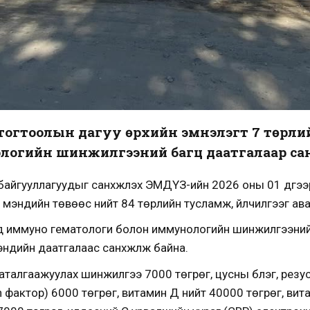
 тогтоолын дагуу өрхийн эмнэлэгт 7 төрл
логийн шинжилгээний багц даатгалаар са
байгууллагуудыг санхүүжүүлэх ЭМДҮЗ-ийн 2026 оны 01 дүгэ
үл мэндийн төвөөс нийт 84 төрлийн тусламж, үйлчилгээг а
энд иммуно гематологи болон иммунологийн шинжилгээни
ндийн даатгалаас санхүүжүүлж байна.
аталгаажуулах шинжилгээ 7000 төгрөг, цусны бүлэг, резу
h фактор) 6000 төгрөг, витамин Д нийт 40000 төгрөг, вит