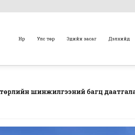
Нүүр
Улс төр
Эдийн засаг
Дэлхийд
7 төрлийн шинжилгээний багц даатгал