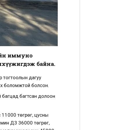
ийн иммуно
нхүүжигдэж байна.
эр тогтоолын дагуу
вах боломжтой болсон.
й багцад багтсан долоон
с 11000 төгрөг, цусны
амин Д3 36000 төгрөг,