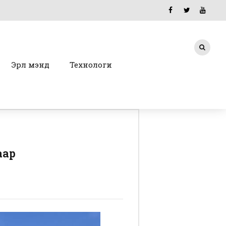
Эрүүл мэнд
Технологи
аар