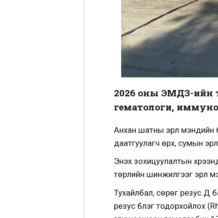
2026 оны ЭМДҮЗ-ийн
гематологи, иммуно
Анхан шатны эрүүл мэндийн 
даатгуулагч өрх, сумын эрү
Энэхүү зохицуулалтын хүрэ
төрлийн шинжилгээг эрүүл мэ
Тухайлбал, сөрөг резус Д б
резус бүлэг тодорхойлох (R