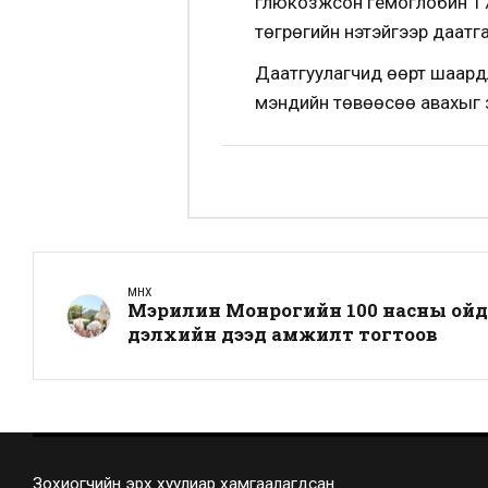
глюкозжсон гемоглобин 17
төгрөгийн үнэтэйгээр даатг
Даатгуулагчид өөрт шаардла
мэндийн төвөөсөө авахыг 
ӨМНӨХ
Мэрилин Монрогийн 100 насны ойд 
дэлхийн дээд амжилт тогтоов
Зохиогчийн эрх хуулиар хамгаалагдсан