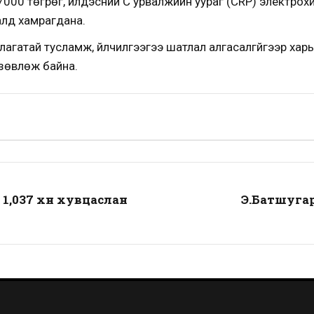
000 төгрөг, илдэсний С урвалжийн уураг (CRP) электр
алд хамрагдана.
гатай тусламж, үйлчилгээгээ шатлал алгасалгүйгээр харьяа
зөвлөж байна.
1,037 хүн хувцаслан
Э.Батшугар