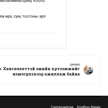
охимолюминесценц 45000
 өрх, сум, тосгоны эрүүл
ДАРААХ
: Хөнгөлөлттэй эмийн хүртээмжийг
нэмэгдүүлэхээр ажиллаж байна
Сурталчилгаа
Холбоо барих