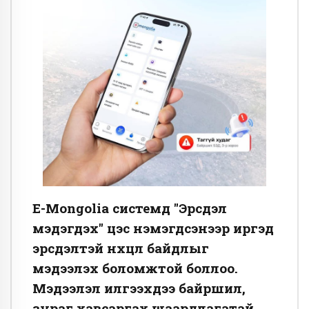
E-Mongolia системд "Эрсдэл
мэдэгдэх" цэс нэмэгдсэнээр иргэд
эрсдэлтэй нөхцөл байдлыг
мэдээлэх боломжтой боллоо.
Мэдээлэл илгээхдээ байршил,
зураг хавсаргах шаардлагатай.