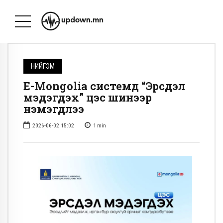
НИЙГЭМ
E-Mongolia системд “Эрсдэл
мэдэгдэх” цэс шинээр
нэмэгдлээ
2026-06-02 15:02
1
min