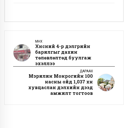
ӨМНӨХ
Хүнсний 4-р дэлгүүрийн
барилгыг дахин
төлөвлөлтөд буулгаж
эхэллээ
ДАРААХ
Мэрилин Монрогийн 100
насны ойд 1,037 хүн
хувцаслан дэлхийн дээд
амжилт тогтоов