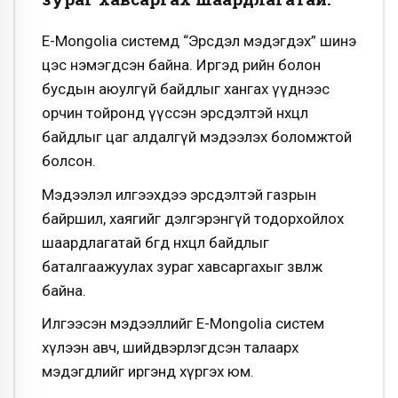
E-Mongolia системд “Эрсдэл мэдэгдэх” шинэ
цэс нэмэгдсэн байна. Иргэд өөрийн болон
бусдын аюулгүй байдлыг хангах үүднээс
орчин тойронд үүссэн эрсдэлтэй нөхцөл
байдлыг цаг алдалгүй мэдээлэх боломжтой
болсон.
Мэдээлэл илгээхдээ эрсдэлтэй газрын
байршил, хаягийг дэлгэрэнгүй тодорхойлох
шаардлагатай бөгөөд нөхцөл байдлыг
баталгаажуулах зураг хавсаргахыг зөвлөж
байна.
Илгээсэн мэдээллийг E-Mongolia систем
хүлээн авч, шийдвэрлэгдсэн талаарх
мэдэгдлийг иргэнд хүргэх юм.