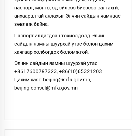
паспорт, мөнгө, эд зүйлсээ биеэсээ салгахгүй,
анхааралтай аялахыг Элчин сайдын яамнаас
зөвлөж байна.
Паспорт алдагдсан тохиолдолд Элчин
сайдын яамны шуурхай утас болон цахим
хаягаар холбогдох боломжтой.
Элчин сайдын яамны шуурхай утас:
+8617600787323, +86(10)65321203
Цахим хаяг: beijing@mfa.gov.mn,
beijing.consul@mfa.gov.mn