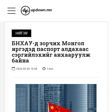
НИЙГЭМ
БНХАУ-д зорчих Монгол
иргэдэд паспорт алдахаас
сэргийлэхийг анхааруулж
байна
2026-05-30 10:00
1
min