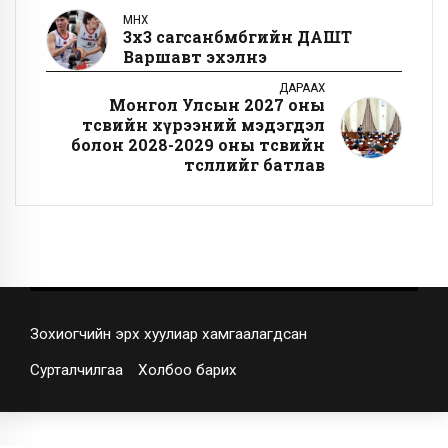
ӨМНӨХ
3х3 сагсанбөмбөгийн ДАШТ
Варшавт эхэлнэ
ДАРААХ
Монгол Улсын 2027 оны
төсвийн хүрээний мэдэгдэл
болон 2028-2029 оны төсвийн
төсөөллийг батлав
Зохиогчийн эрх хуулиар хамгаалагдсан
Сурталчилгаа
Холбоо барих