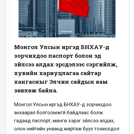
Монгол Улсын иргэд БНХАУ-д
зорчихдоо паспорт болон эд
зүйлсээ алдах эрсдэлээс сэргийлж,
хувийн хариуцлагаа сайтар
хангасныг Элчин сайдын яам
зөвлөж байна.
Монгол Улсын иргэд БНХАУ-д зорчихдоо
анхаарал болгоомжгүй байдлаас болж
гадаад паспорт, мөнгө зэрэг зүйлсээ алдах,
олон нийтийн унаанд мартаж буух тохиолдол