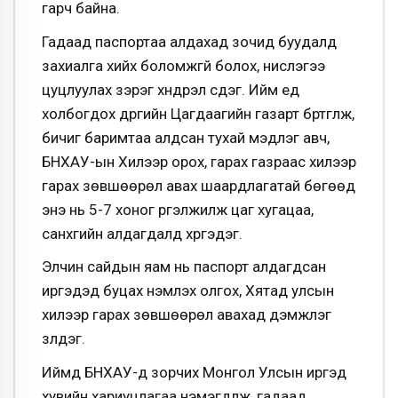
гарч байна.
Гадаад паспортаа алдахад зочид буудалд
захиалга хийх боломжгүй болох, нислэгээ
цуцлуулах зэрэг хүндрэл үүсдэг. Ийм үед
холбогдох дүүргийн Цагдаагийн газарт бүртгүүлж,
бичиг баримтаа алдсан тухай мэдүүлэг авч,
БНХАУ-ын Хилээр орох, гарах газраас хилээр
гарах зөвшөөрөл авах шаардлагатай бөгөөд
энэ нь 5-7 хоног үргэлжилж цаг хугацаа,
санхүүгийн алдагдалд хүргэдэг.
Элчин сайдын яам нь паспорт алдагдсан
иргэдэд буцах үнэмлэх олгох, Хятад улсын
хилээр гарах зөвшөөрөл авахад дэмжлэг
үзүүлдэг.
Иймд БНХАУ-д зорчих Монгол Улсын иргэд
хувийн хариуцлагаа нэмэгдүүлж, гадаад