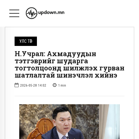
УЛС ТӨР
Н.Учрал: Ахмадуудын
тэтгэврийг шударга
тогтолцоонд шилжүүлэх гурван
шатлалтай шинэчлэл хийнэ
2026-05-28 14:02
1
min