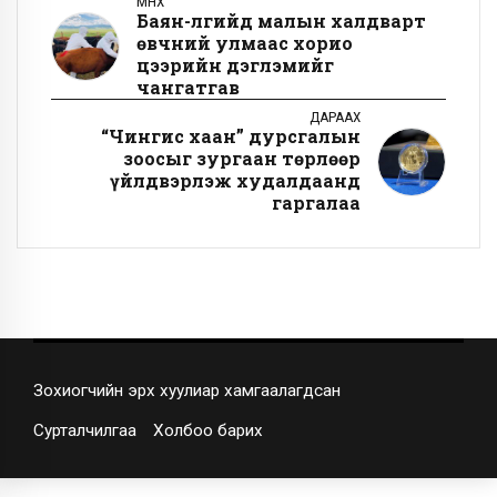
ӨМНӨХ
Баян-Өлгийд малын халдварт
өвчний улмаас хорио
цээрийн дэглэмийг
чангатгав
ДАРААХ
“Чингис хаан” дурсгалын
зоосыг зургаан төрлөөр
үйлдвэрлэж худалдаанд
гаргалаа
Зохиогчийн эрх хуулиар хамгаалагдсан
Сурталчилгаа
Холбоо барих