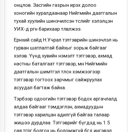
онцлов. Засгийн газрын ирэх долоо
хоногийн хуралдаанаар Нийгмийн даатгалын
тухай хуулийн шинэчилсэн төслийг хэлэлцэн
УИХ-д өргөн барихаар төлөвлөжээ.
Ерөнхий сайд Н.Учрал тэтгэврийн шинэчлэл нь
гурван шатлалтай байхыг зорьж байгааг
хэлэв. Үүнд хувийн нэмэлт тэтгэвэр, ахмад
настны баталгаат тэтгэвэр, мөн Нийгмийн
даатгалын шимтгэл төлсөн хэмжээгээр
тэтгэвэр тогтоох зарчмыг сайжруулах
асуудал багтаж байна.
Тэрбээр одоогийн тэтгэвэр бодох аргачлалд
алдаа байгааг тэмдэглэн, ахмадуудын
тэтгэвэр харилцан адилгүй байгаа талаар
жишээ дурдлаа. Тэтгэврийг бүгдэд нь 1.5
сая төгрөг болгох нь боломжгүй бөгөөд ингэвэл