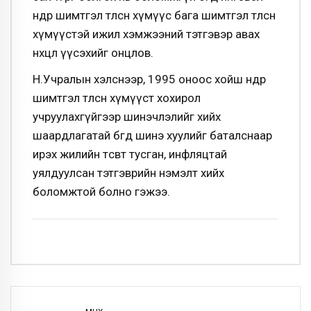
өндөр шимтгэл төлсөн хүмүүс бага шимтгэл төлсөн
хүмүүстэй ижил хэмжээний тэтгэвэр авах
нөхцөл үүсэхийг онцлов.
Н.Учралын хэлснээр, 1995 оноос хойш өндөр
шимтгэл төлсөн хүмүүст хохирол
учруулахгүйгээр шинэчлэлийг хийх
шаардлагатай бөгөөд шинэ хуулийг баталснаар
ирэх жилийн төсөвт тусган, инфляцтай
уялдуулсан тэтгэврийн нэмэлт хийх
боломжтой болно гэжээ.