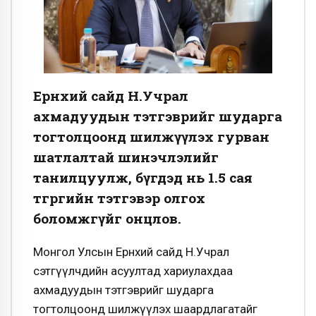
Ерөнхий сайд Н.Учрал
ахмадуудын тэтгэврийг шударга
тогтолцоонд шилжүүлэх гурван
шатлалтай шинэчлэлийг
танилцуулж, бүгдэд нь 1.5 сая
төгрөгийн тэтгэвэр олгох
боломжгүйг онцлов.
Монгол Улсын Ерөнхий сайд Н.Учрал
сэтгүүлчдийн асуултад хариулахдаа
ахмадуудын тэтгэврийг шударга
тогтолцоонд шилжүүлэх шаардлагатайг