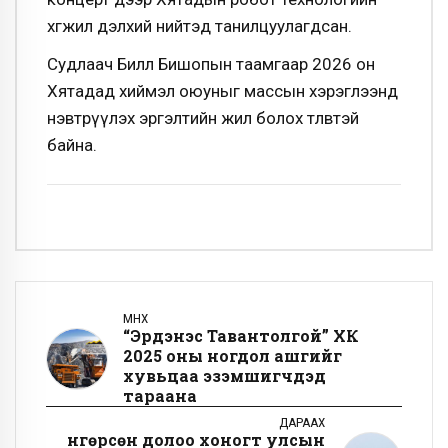
хөгжил дэлхий нийтэд танилцуулагдсан.
Судлаач Билл Бишопын таамгаар 2026 он
Хятадад хиймэл оюуныг массын хэрэглээнд
нэвтрүүлэх эргэлтийн жил болох төлөвтэй
байна.
ӨМНӨХ
“Эрдэнэс Тавантолгой” ХК
2025 оны ногдол ашгийг
хувьцаа эзэмшигчдэд
тараана
ДАРААХ
Өнгөрсөн долоо хоногт улсын