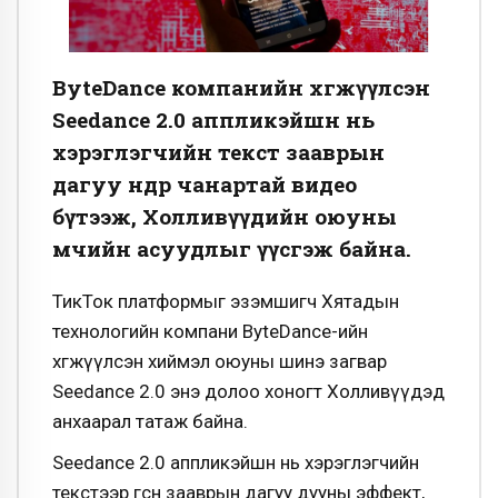
ByteDance компанийн хөгжүүлсэн
Seedance 2.0 аппликэйшн нь
хэрэглэгчийн текст зааврын
дагуу өндөр чанартай видео
бүтээж, Холливүүдийн оюуны
өмчийн асуудлыг үүсгэж байна.
ТикТок платформыг эзэмшигч Хятадын
технологийн компани ByteDance-ийн
хөгжүүлсэн хиймэл оюуны шинэ загвар
Seedance 2.0 энэ долоо хоногт Холливүүдэд
анхаарал татаж байна.
Seedance 2.0 аппликэйшн нь хэрэглэгчийн
текстээр өгсөн зааврын дагуу дууны эффект,