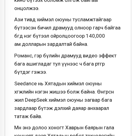
онцолжээ.
Ази тивд хиймэл оюуны тусламжтайгаар
бүтээсэн бичил драмууд олноор гарч байгаа
бөгөөд нэг бүтээл ойролцоогоор 140,000
ам.долларын зардалтай байна.
Романс, гэр бүлийн драмууд видео эффект
бага ашигладаг тул үүнээс ч бага өртгөөр
бүтдэг гэжээ.
Seedance нь Хятадын хиймэл оюуны
хөгжлийн нэгэн жишээ болж байна. Өнгөрсөн
жил DeepSeek хиймэл оюуны загвар бага
зардлаар бүтэж дэлхий даяар анхаарал
татаж байв.
Мөн энэ долоо хоногт Хаврын баярын гала
концерт дээр Хятадын робот технологийн