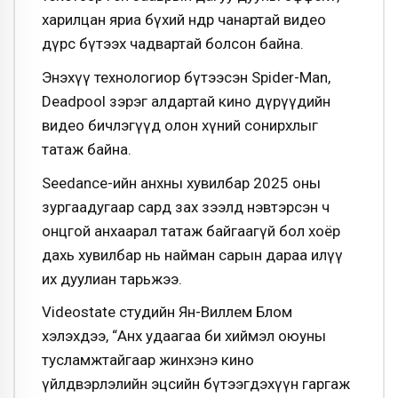
харилцан яриа бүхий өндөр чанартай видео
дүрс бүтээх чадвартай болсон байна.
Энэхүү технологиор бүтээсэн Spider-Man,
Deadpool зэрэг алдартай кино дүрүүдийн
видео бичлэгүүд олон хүний сонирхлыг
татаж байна.
Seedance-ийн анхны хувилбар 2025 оны
зургаадугаар сард зах зээлд нэвтэрсэн ч
онцгой анхаарал татаж байгаагүй бол хоёр
дахь хувилбар нь найман сарын дараа илүү
их дуулиан тарьжээ.
Videostate студийн Ян-Виллем Блом
хэлэхдээ, “Анх удаагаа би хиймэл оюуны
тусламжтайгаар жинхэнэ кино
үйлдвэрлэлийн эцсийн бүтээгдэхүүн гаргаж