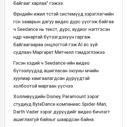
байгааг харлаа” гэжээ.
Өрнөдийн ижил төстэй системүүд хэрэглэгчийн
өгсөн зааврын дагуу видео дүрс үүсгэж байгаа
ч Seedance нь текст, дүрс, аудиог нэгтгэсэн
өндөр чанартай бүтээгдэхүүн гаргаж
байгаагаараа онцлогтой гэж AI ёс зүй
судлаач Маргарет Митчелл тэмдэглэжээ.
Гэсэн хэдий ч Seedance-ийн видео
бүтээлүүдэд ашигласан оюуны өмчийн
хуулиар хамгаалагдсан дүрүүдтэй
холбоотой маргаан үүсчээ.
Холливүүдийн Disney, Paramount зэрэг
студиуд ByteDance компаниас Spider-Man,
Darth Vader зэрэг дүрүүдийг видео бичлэгт
ашиглахгүй байхыг шаардсан байна.