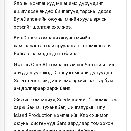
Японы компаниуд мөн анимэ дүрүүдийг
ашигласан видео бичлэгүүд тарсны дараа
ByteDance-ийн оюуны өмчийн хууль зөрчсөн
эсэхийг шалгаж эхэлжээ.
ByteDance компани оюуны өмчийн
хамгаалалтаа сайжруулах арга хэмжээ авч
байгаагаа мэдэгдсэн байна.
Өмнө нь OpenAI компанитай холбоотой ижил
асуудал үүсэхэд Disney компани дүрүүдээ
Sora платформд ашиглах эрхийг нэг тэрбум
ам.доллараар зарж байв.
Жижиг компаниуд Seedance-ийг боломж гэж
харж байна. Тухайлбал, Сингапурын Tiny
Island Production компанийн Квок хиймэл
оюуны системүүд бага зардлаар томоохон
кино бүтээх боломж олгож байгааг