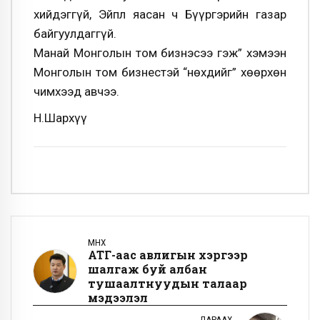
хийдэггүй, Эйпл яасан ч Бүүргэрийн газар
байгуулдаггүй.
Манай Монголын том бизнэсээ гэж” хэмээн
Монголын том бизнестэй “нөхдийг” хөөрхөн
чимхээд авчээ.
Н.Шархүү
ӨМНӨХ
АТГ-аас авлигын хэргээр
шалгаж буй албан
тушаалтнуудын талаар
мэдээлэл
ДАРААХ