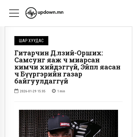
ШАР ХУУДАС
Гитарчин Д.Өлзий-Орших:
Самсунг яаж ч миарсан
кимчи хийдэггүй, Эйпл яасан
ч Бүүргэрийн газар
байгуулдаггүй
2026-01-29 15:05
1
min