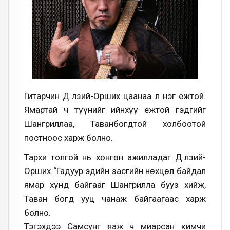
Гитарчин Д.Өлзий-Орших цаанаа л нэг ёжтой.
Ямартай ч түүнийг ийнхүү ёжтой гэдгийг
Шангриллаа, Таванбогдтой холбоотой
постноос харж болно.
Тархи толгой нь хөнгөн ажилладаг Д.Өлзий-
Орших “Гадуур эдийн засгийн нөхцөл байдал
ямар хүнд байгааг Шангрилла бууз хийж,
Таван богд ууц чанаж байгаагаас харж
болно.
Тэгэхдээ Самсунг яаж ч миарсан кимчи