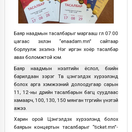
Баяр наадмын тасалбарыг маргааш өглөө 07:00
цагаас эхлэн “enaadam.mn” сайтаар
борлуулж эхэлнэ. Нэг иргэн хоёр тасалбар
авах боломжтой юм.
Баяр наадмын нээлтийн ёслол, бөхийн
барилдаан зэрэг Төв цэнгэлдэх хүрээлэнд
болох арга хэмжээний долоодугаар сарын
11, 12-ны өдрийн тасалбарын багц суудлаас
хамаарч, 100, 130, 150 мянган төгрөгийн үнэтэй
ажээ.
Харин орой Цэнгэлдэх хүрээлэнд болох
баярын концертын тасалбарыг “ticket.mn”-