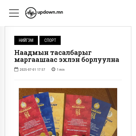
НИЙГЭМ
СПОРТ
Наадмын тасалбарыг
маргаашаас эхлэн борлуулна
2025-07-01 17:57
1
min