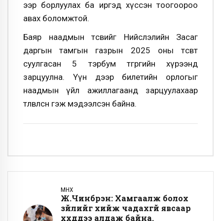
ээр борлуулах ба иргэд хүссэн тоогоороо
авах боломжтой.
Баяр наадмын төсвийг Нийслэлийн Засаг
даргын тамгын газрын 2025 оны төсөвт
суулгасан 5 тэрбум төгрөгийн хүрээнд
зарцуулна. Үүн дээр билетийн орлогыг
наадмын үйл ажиллагаанд зарцуулахаар
төлөвлөсөн гэж мэдээлсэн байна.
ӨМНӨХ
Ж.Чинбүрэн: Хамгаалж болох
зүйлийг хийж чадахгүй явсаар
хүүхдүүдээ алдаж байна.