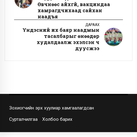
Өвчнөөс айхгүй, вакциндаа
хамрагдчихаад сайхан
наадъя
ДАРААХ
Үндэсний их баяр наадмын
тасалбарыг өнөөдөр
худалдаалж эхэлсэн ч
дуусжээ
Зохиогчийн эрх хуулиар хамгаалагдсан
Сурталчилгаа
Холбоо барих